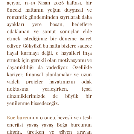
açıyor. 13-19 Nisan 2026 haftası, bir 
önceki haftanın yoğun duygusal ve 
romantik gündeminden sıyrılarak daha 
ayakları yere basan, hedeflere 
odaklanan ve somut sonuçlar elde 
etmek istediğimiz bir döneme işaret 
ediyor. Gökyüzü bu hafta bizlere sadece 
hayal kurmayı değil, o hayalleri inşa 
etmek için gerekli olan motivasyonu ve 
dayanıklılığı da vadediyor. Özellikle 
kariyer, finansal planlamalar ve uzun 
vadeli projeler hayatımızın odak 
noktasına yerleşirken, içsel 
dinamiklerimizde de büyük bir 
yenilenme hissedeceğiz. 
Koç burcu
nun o öncü, hevesli ve ateşli 
enerjisi yavaş yavaş Boğa burcunun 
dingin, üretken ve güven arayan 