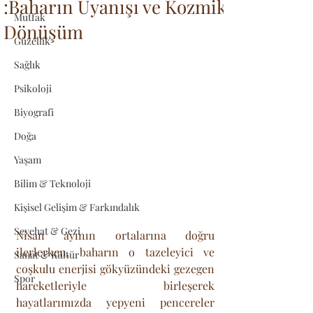
:Baharın Uyanışı ve Kozmik
Mutfak
Dönüşüm
Güzellik
Sağlık
Psikoloji
Biyografi
Doğa
Yaşam
Bilim & Teknoloji
Kişisel Gelişim & Farkındalık
Seyehat & Gezi
Nisan ayının ortalarına doğru 
ilerlerken, baharın o tazeleyici ve 
Sanat & Kültür
coşkulu enerjisi gökyüzündeki gezegen 
Spor
hareketleriyle birleşerek 
hayatlarımızda yepyeni pencereler 