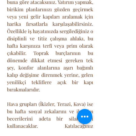
buna göre atacaksınız. Yatırım yapmak, 
birikim planlarınızı gözden geçirmek 
veya yeni gelir kapıları aralamak için 
harika fırsatlarla karşılaşabilirsiniz. 
Özellikle iş hayatınızda sergilediğiniz o 
disiplinli ve titiz çalışma ahlakı, bu 
hafta karşınıza terfi veya prim olarak 
çıkabilir. Toprak burçlarının bu 
dönemde dikkat etmesi gereken tek 
şey, konfor alanlarına aşırı bağımlı 
kalıp değişime direnmek yerine, gelen 
yenilikçi tekliflere açık bir kapı 
bırakmalarıdır.
Hava grupları (İkizler, Terazi, Kova) ise 
bu hafta sosyal zekalarını ve iletişim 
becerilerini adeta bir silah gibi 
kullanacaklar. Katılacağınız 
toplantılar, kalabalık arkadaş 