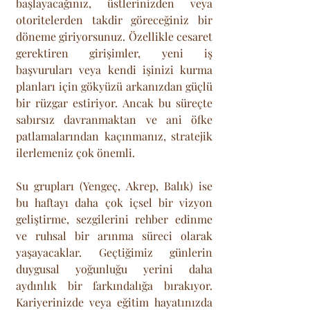
başlayacağınız, üstlerinizden veya 
otoritelerden takdir göreceğiniz bir 
döneme giriyorsunuz. Özellikle cesaret 
gerektiren girişimler, yeni iş 
başvuruları veya kendi işinizi kurma 
planları için gökyüzü arkanızdan güçlü 
bir rüzgar estiriyor. Ancak bu süreçte 
sabırsız davranmaktan ve ani öfke 
patlamalarından kaçınmanız, stratejik 
ilerlemeniz çok önemli.
Su grupları (Yengeç, Akrep, Balık) ise 
bu haftayı daha çok içsel bir vizyon 
geliştirme, sezgilerini rehber edinme 
ve ruhsal bir arınma süreci olarak 
yaşayacaklar. Geçtiğimiz günlerin 
duygusal yoğunluğu yerini daha 
aydınlık bir farkındalığa bırakıyor. 
Kariyerinizde veya eğitim hayatınızda 