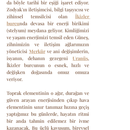
da böyle tarihi bir eşiği işaret ediyor. 
Zodyak'ın iletişimcisi, bilgi taşıyıcısı ve 
zihinsel temsilcisi olan 
İkizler 
burcu
nda devasa bir enerji birikimi 
(stelyum) meydana geliyor. Kimliğimizi 
ve yaşam enerjimizi temsil eden Güneş, 
zihnimizin ve iletişim ağlarımızın 
yöneticisi 
Merkür
 ve ani değişimlerin, 
isyanın, dehanın gezegeni 
Uranüs
, 
İkizler burcunun o esnek, hızlı ve 
değişken doğasında omuz omuza 
veriyor. 
Toprak elementinin o ağır, durağan ve 
güven arayan enerjisinden çıkıp hava 
elementinin sınır tanımaz hızına geçiş 
yaptığımız bu günlerde, hayatın ritmi 
bir anda tahmin edilemez bir ivme 
kazanacak. Bu üçlü kavuşum, bireysel 