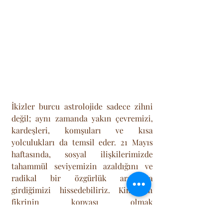
İkizler burcu astrolojide sadece zihni 
değil; aynı zamanda yakın çevremizi, 
kardeşleri, komşuları ve kısa 
yolculukları da temsil eder. 21 Mayıs 
haftasında, sosyal ilişkilerimizde 
tahammül seviyemizin azaldığını ve 
radikal bir özgürlük arayışına 
girdiğimizi hissedebiliriz. Kimsenin 
fikrinin kopyası olmak 
istemeyeceğimiz, kendi doğrularımızı 