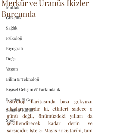
Merkür ve Uranüs İkizler
Mutfak
Burcunda
Güzellik
Sağlık
Psikoloji
Biyografi
Doğa
Yaşam
Bilim & Teknoloji
Kişisel Gelişim & Farkındalık
Seyehat & Gezi
Astroloji haritasında bazı gökyüzü 
olayları vardır ki, etkileri sadece o 
Sanat & Kültür
günü değil, önümüzdeki yılları da 
Spor
şekillendirecek kadar derin ve 
sarsıcıdır. İşte 21 Mayıs 2026 tarihi, tam 