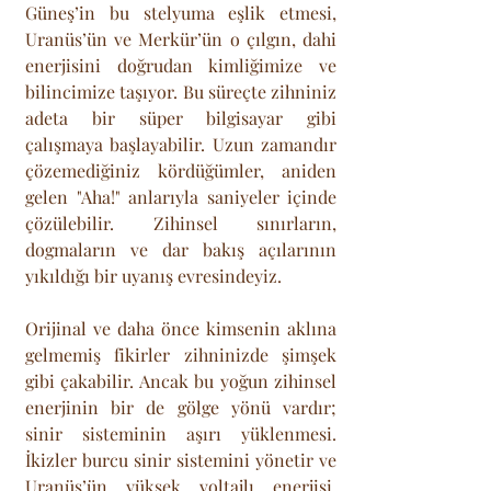
Güneş’in bu stelyuma eşlik etmesi, 
Uranüs’ün ve Merkür’ün o çılgın, dahi 
enerjisini doğrudan kimliğimize ve 
bilincimize taşıyor. Bu süreçte zihniniz 
adeta bir süper bilgisayar gibi 
çalışmaya başlayabilir. Uzun zamandır 
çözemediğiniz kördüğümler, aniden 
gelen "Aha!" anlarıyla saniyeler içinde 
çözülebilir. Zihinsel sınırların, 
dogmaların ve dar bakış açılarının 
yıkıldığı bir uyanış evresindeyiz. 
Orijinal ve daha önce kimsenin aklına 
gelmemiş fikirler zihninizde şimşek 
gibi çakabilir. Ancak bu yoğun zihinsel 
enerjinin bir de gölge yönü vardır; 
sinir sisteminin aşırı yüklenmesi. 
İkizler burcu sinir sistemini yönetir ve 
Uranüs’ün yüksek voltajlı enerjisi, 