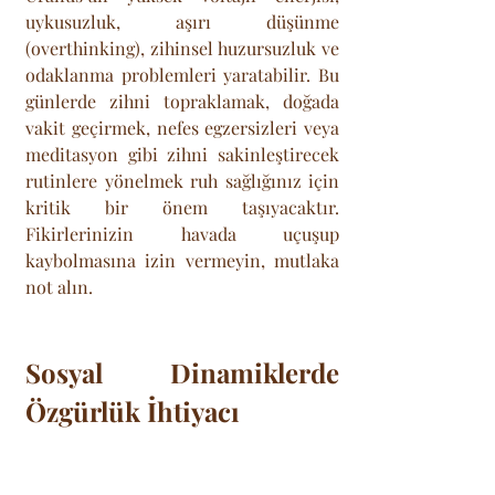
uykusuzluk, aşırı düşünme 
(overthinking), zihinsel huzursuzluk ve 
odaklanma problemleri yaratabilir. Bu 
günlerde zihni topraklamak, doğada 
vakit geçirmek, nefes egzersizleri veya 
meditasyon gibi zihni sakinleştirecek 
rutinlere yönelmek ruh sağlığınız için 
kritik bir önem taşıyacaktır. 
Fikirlerinizin havada uçuşup 
kaybolmasına izin vermeyin, mutlaka 
not alın.
Sosyal Dinamiklerde 
Özgürlük İhtiyacı 