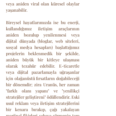
veya aniden viral olan küresel olaylar 
yaşanabilir. 
Bireysel hayatlarımızda ise bu enerji, 
kullandığımız iletişim araçlarının 
aniden bozulup yenilenmesi veya 
dijital dünyada (bloglar, web siteleri, 
sosyal medya hesapları) başlattığımız 
projelerin beklenmedik bir şekilde, 
aniden büyük bir kitleye ulaşması 
olarak tezahür edebilir. E-ticaretle 
veya dijital pazarlamayla uğraşanlar 
için olağanüstü fırsatların doğabileceği 
bir dönemdir; zira Uranüs, her zaman 
"farklı olanı yapanı" ve "yenilikçi 
stratejiler geliştireni" ödüllendirir. Eski 
usul reklam veya iletişim stratejilerini 
bir kenara bırakıp, çağı yakalayan 
marjinal fikirleri sahaya sürmenin tam 