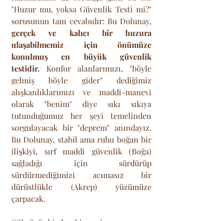
"Huzur mu, yoksa Güvenlik Testi mi?" 
sorusunun tam cevabıdır: Bu Dolunay, 
gerçek ve kalıcı bir huzura 
ulaşabilmemiz için önümüze 
konulmuş en büyük güvenlik 
testidir.
 Konfor alanlarımızı, "böyle 
gelmiş böyle gider" dediğimiz 
alışkanlıklarımızı ve maddi-manevi 
olarak "benim" diye sıkı sıkıya 
tutunduğumuz her şeyi temelinden 
sorgulayacak bir "deprem" anındayız. 
Bu Dolunay, stabil ama ruhu boğan bir 
ilişkiyi, sırf maddi güvenlik (Boğa) 
sağladığı için sürdürüp 
sürdürmediğimizi acımasız bir 
dürüstlükle (Akrep) yüzümüze 
çarpacak. 