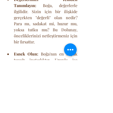
Tanımlayın:
 Boğa, değerlerle 
ilgilidir. Sizin için bir ilişkide 
gerçekten "değerli" olan nedir? 
Para mı, sadakat mi, huzur mu, 
yoksa tutku mu? Bu Dolunay, 
önceliklerinizi netleştirmeniz için 
bir fırsattır.
Esnek Olun:
 Boğa'nın en büyük 
tuzağı inatçılıktır. Uranüs ise 
esneklik ister. Değişime direnmek 
yerine, bu sarsıntının sizi daha 
özgür ve daha otantik bir ilişki 
modeline (veya özgürlüğe) 
taşımasına izin verin.