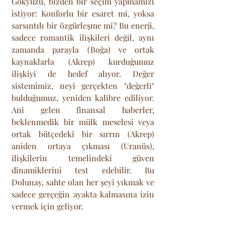
Gökyüzü, bizden bir seçim yapmamızı 
istiyor: Konforlu bir esaret mi, yoksa 
sarsıntılı bir özgürleşme mi? Bu enerji, 
sadece romantik ilişkileri değil, aynı 
zamanda parayla (Boğa) ve ortak 
kaynaklarla (Akrep) kurduğumuz 
ilişkiyi de hedef alıyor. Değer 
sistemimiz, neyi gerçekten "değerli" 
bulduğumuz, yeniden kalibre ediliyor. 
Ani gelen finansal haberler, 
beklenmedik bir mülk meselesi veya 
ortak bütçedeki bir sırrın (Akrep) 
aniden ortaya çıkması (Uranüs), 
ilişkilerin temelindeki güven 
dinamiklerini test edebilir. Bu 
Dolunay, sahte olan her şeyi yıkmak ve 
sadece gerçeğin ayakta kalmasına izin 
vermek için geliyor.