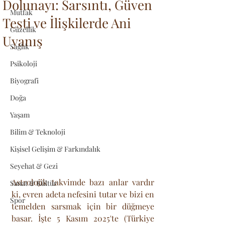
Dolunayı: Sarsıntı, Güven
Mutfak
Testi ve İlişkilerde Ani
Güzellik
Uyanış
Sağlık
Psikoloji
Biyografi
Doğa
Yaşam
Bilim & Teknoloji
Kişisel Gelişim & Farkındalık
Seyehat & Gezi
Astrolojik takvimde bazı anlar vardır 
Sanat & Kültür
ki, evren adeta nefesini tutar ve bizi en 
Spor
temelden sarsmak için bir düğmeye 
basar. İşte 5 Kasım 2025'te (Türkiye 