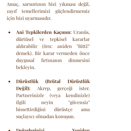
Amaç, sarsıntının bizi yıkması değil, 
zayıf temellerimizi güçlendirmemiz 
için bizi uyarmasıdır.
Ani Tepkilerden Kaçının:
 Uranüs, 
dürtüsel ve tepkisel kararlar 
aldırabilir (örn: aniden "Bitti!" 
demek). Bir karar vermeden önce 
duygusal fırtınanın dinmesini 
bekleyin.
Dürüstlük (Brütal Dürüstlük 
Değil):
 Akrep, gerçeği ister. 
Partnerinizle (veya kendinizle) 
ilgili neyin "güvensiz" 
hissettirdiğini dürüstçe ama 
suçlayıcı olmadan konuşun.
Değerlerinizi Yeniden 