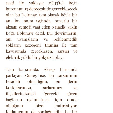
saati ile yaklaşık 08:53'te) Boğa 
burcunun 13 derecesinde gerçekleşecek 
olan bu Dolunay, tam olarak böyle bir 
an. Bu, mum ışığında, huzurlu bir 
akşam yemeği vaat eden o nazik, sakin 
Boğa Dolunayı değil. Bu, devrimlerin, 
ani uyanışların ve beklenmedik 
şokların gezegeni 
Uranüs
 ile tam 
kavuşumda gerçekleşen, sarsıcı ve 
elektrik yüklü bir gökyüzü olayı. 
Tam karşısında, Akrep burcunda 
parlayan Güneş ise, bu sarsıntının 
tesadüfi olmadığını, en derin 
korkularımızı, sırlarımızı ve 
ilişkilerimizdeki "gerçek" güven 
bağlarını aydınlatmak için orada 
olduğunu bize hatırlatıyor. 
Kullanıcının da sorduğu gibi, bu bir 