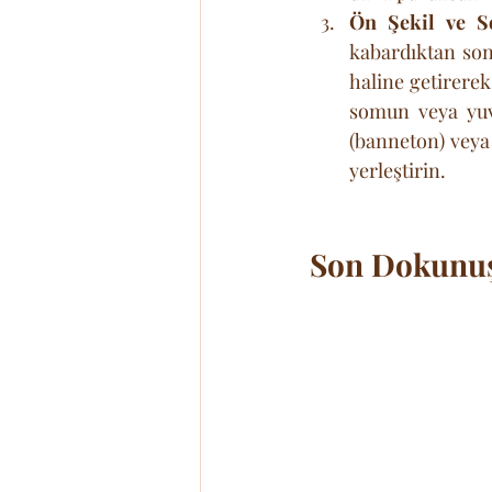
Ön Şekil ve S
kabardıktan son
haline getirerek
somun veya yuv
(banneton) veya 
yerleştirin.
Son Dokunuş