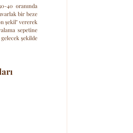
30-40 oranında 
varlak bir beze 
n şekil" vererek 
alama sepetine 
 gelecek şekilde 
ları