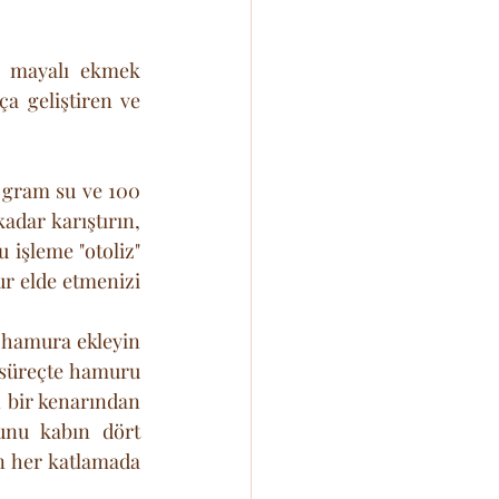
 mayalı ekmek 
a geliştiren ve 
 gram su ve 100 
dar karıştırın, 
işleme "otoliz" 
 elde etmenizi 
hamura ekleyin 
 süreçte hamuru 
n bir kenarından 
nu kabın dört 
n her katlamada 