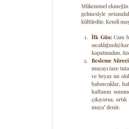
Mükemmel ekmeğin ruh
gelmesiyle ortamdak
kültürdür. Kendi may
İlk Gün:
 Cam b
sıcaklığında) ka
kapatmadan, üzer
Besleme Süreci 
mayayı taze tuta
ve beyaz un olab
baloncuklar, ha
haftanın sonun
çıkıyorsa, artık
maya" denir.