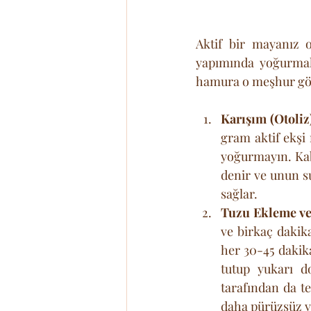
Aktif bir mayanız 
yapımında yoğurmakta
hamura o meşhur gözz
Karışım (Otoliz
gram aktif ekşi 
yoğurmayın. Kabı
denir ve unun s
sağlar.
Tuzu Ekleme ve
ve birkaç dakik
her 30-45 dakika
tutup yukarı d
tarafından da t
daha pürüzsüz ve