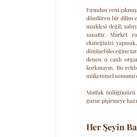
Fırından yeni çıkmış,
döndüren bir dilim e
maddesi değil; sabrı
sanattır. Market r
ekmeğinizi yapmak, 
dönüşebileceğine tanı
denen o canlı orga
korkmayın. Bu rehbe
mükemmel somunu çı
Mutfak önlüğünüzü 
gurur pişirmeye haz
Her Şeyin Ba