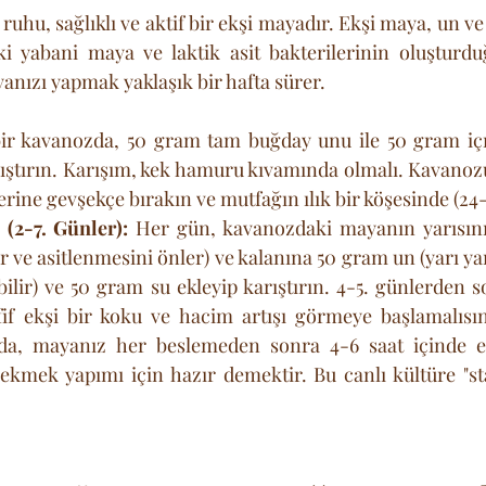
u, sağlıklı ve aktif bir ekşi mayadır. Ekşi maya, un ve 
i yabani maya ve laktik asit bakterilerinin oluşturduğ
anızı yapmak yaklaşık bir hafta sürer.
ir kavanozda, 50 gram tam buğday unu ile 50 gram iç
rıştırın. Karışım, kek hamuru kıvamında olmalı. Kavanoz
ine gevşekçe bırakın ve mutfağın ılık bir köşesinde (24-
(2-7. Günler):
 Her gün, kavanozdaki mayanın yarısını 
r ve asitlenmesini önler) ve kalanına 50 gram un (yarı ya
ilir) ve 50 gram su ekleyip karıştırın. 4-5. günlerden 
fif ekşi bir koku ve hacim artışı görmeye başlamalısını
da, mayanız her beslemeden sonra 4-6 saat içinde en
 ekmek yapımı için hazır demektir. Bu canlı kültüre "sta