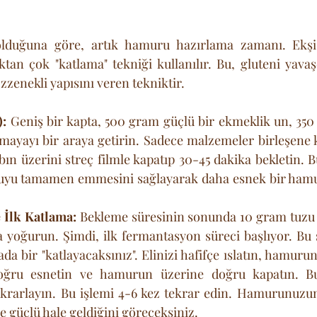
olduğuna göre, artık hamuru hazırlama zamanı. Ekşi
n çok "katlama" tekniği kullanılır. Bu, gluteni yavaşç
enekli yapısını veren tekniktir.
):
 Geniş bir kapta, 500 gram güçlü bir ekmeklik un, 350
mayayı bir araya getirin. Sadece malzemeler birleşene ka
n üzerini streç filmle kapatıp 30-45 dakika bekletin. Bu 
uyu tamamen emmesini sağlayarak daha esnek bir hamur
 İlk Katlama:
 Bekleme süresinin sonunda 10 gram tuzu 
a yoğurun. Şimdi, ilk fermantasyon süreci başlıyor. Bu
da bir "katlayacaksınız". Elinizi hafifçe ıslatın, hamuru
oğru esnetin ve hamurun üzerine doğru kapatın. Bu
ekrarlayın. Bu işlemi 4-6 kez tekrar edin. Hamurunuzu
 güçlü hale geldiğini göreceksiniz.