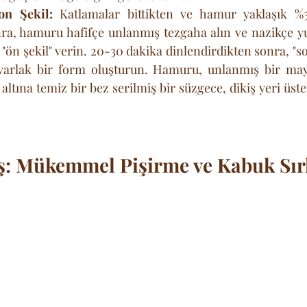
on Şekil:
 Katlamalar bittikten ve hamur yaklaşık %
ra, hamuru hafifçe unlanmış tezgaha alın ve nazikçe yu
 "ön şekil" verin. 20-30 dakika dinlendirdikten sonra, "so
arlak bir form oluşturun. Hamuru, unlanmış bir may
altına temiz bir bez serilmiş bir süzgece, dikiş yeri üste
: Mükemmel Pişirme ve Kabuk Sır