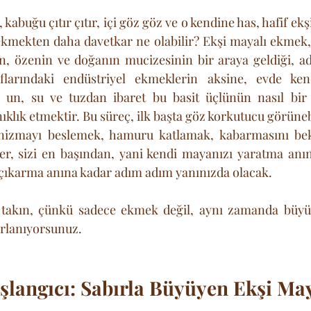
 kabuğu çıtır çıtır, içi göz göz ve o kendine has, hafif ekş
kmekten daha davetkar ne olabilir? Ekşi mayalı ekmek, 
n, özenin ve doğanın mucizesinin bir araya geldiği, ad
aflarındaki endüstriyel ekmeklerin aksine, evde ken
un, su ve tuzdan ibaret bu basit üçlünün nasıl bir l
klık etmektir. Bu süreç, ilk başta göz korkutucu görünebi
nizmayı beslemek, hamuru katlamak, kabarmasını bek
r, sizi en başından, yani kendi mayanızı yaratma anınd
karma anına kadar adım adım yanınızda olacak. 
takın, çünkü sadece ekmek değil, aynı zamanda büyük
ırlanıyorsunuz.
şlangıcı: Sabırla Büyüyen Ekşi Ma