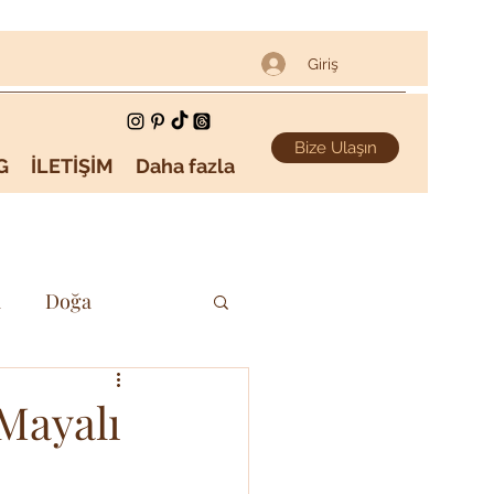
Giriş
Bize Ulaşın
G
İLETİŞİM
Daha fazla
i
Doğa
Sanat & Kültür
Mayalı