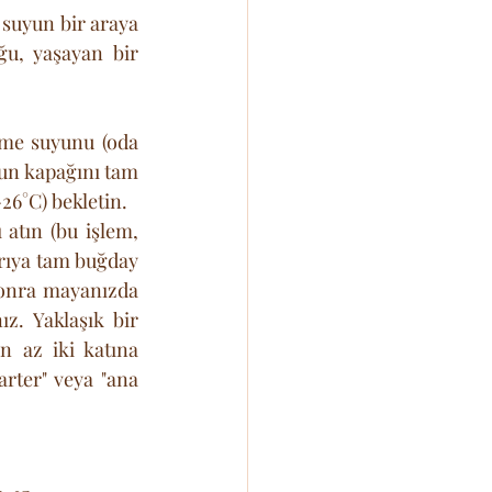
suyun bir araya 
u, yaşayan bir 
me suyunu (oda 
un kapağını tam 
26°C) bekletin.
atın (bu işlem, 
rıya tam buğday 
sonra mayanızda 
z. Yaklaşık bir 
 az iki katına 
rter" veya "ana 