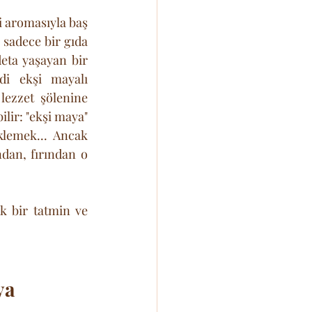
i aromasıyla baş 
sadece bir gıda 
eta yaşayan bir 
di ekşi mayalı 
ezzet şölenine 
lir: "ekşi maya" 
lemek... Ancak 
an, fırından o 
 bir tatmin ve 
ya