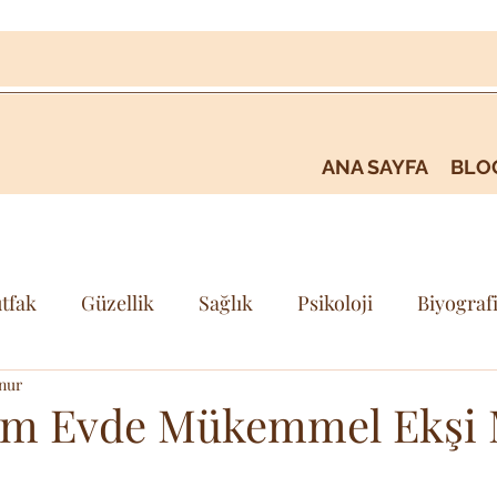
ANA SAYFA
BLO
tfak
Güzellik
Sağlık
Psikoloji
Biyograf
nur
i
Kişisel Gelişim & Farkındalık
Seyehat & Gezi
m Evde Mükemmel Ekşi 