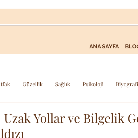
ANA SAYFA
BLO
tfak
Güzellik
Sağlık
Psikoloji
Biyograf
i
Kişisel Gelişim & Farkındalık
Seyehat & Gezi
Uzak Yollar ve Bilgelik G
ldızı