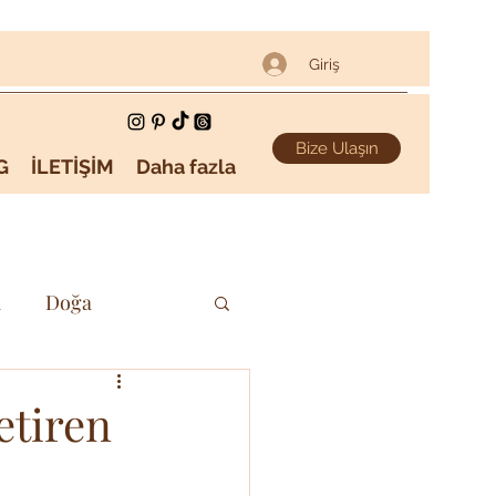
Giriş
Bize Ulaşın
G
İLETİŞİM
Daha fazla
i
Doğa
Sanat & Kültür
etiren