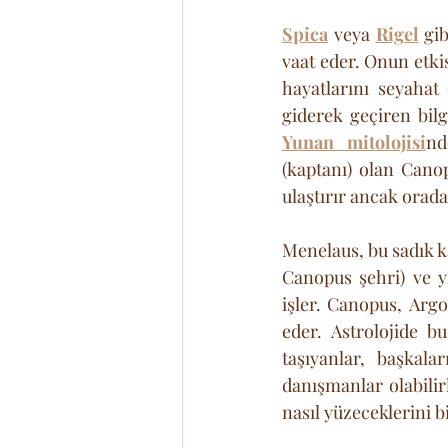
Spica
 veya 
Rigel
 gi
vaat eder. Onun etkisi
hayatlarını seyahat 
Yunan mitolojisi
nd
(kaptanı) olan Canop
ulaştırır ancak orada
Menelaus, bu sadık ka
Canopus şehri) ve yı
işler. Canopus, Arg
eder. Astrolojide b
taşıyanlar, başkala
danışmanlar olabilir
nasıl yüzeceklerini bi