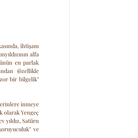
sında, ihtişam 
myıldızının alfa 
ünün en parlak 
dan (özellikle 
r bir bilgelik" 
erinlere inmeye 
ik olarak Yengeç 
v yıldız, Satürn 
koruyuculuk" ve 