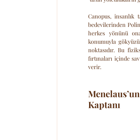
Canopus, insanlık t
bedevilerinden Polin
herkes yönünü ona
konumuyla gökyüzün
noktasıdır. Bu fizik
fırtınaları içinde s
verir. 
Menelaus’u
Kaptanı