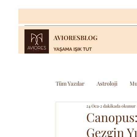
AVIORESBLOG
YAŞAMA IŞIK TUT
Tüm Yazılar
Astroloji
Mu
24 Oca
2 dakikada okunur
Yaşam
Bilim & Teknoloj
Canopus: 
Gezgin Yı
Spor