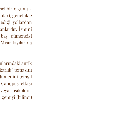
el bir olgunluk 
nlar), genellikle 
ediği yollardan 
giderek geçiren bilge ruhlardır. Onlar, fırtınada gemiyi terk etmeyen kaptanlardır. İsmini 
baş dümencisi 
ısır kıyılarına 
nlarındaki antik 
arlık" temasını 
dümenini temsil 
 Canopus etkisi 
eya psikolojik 
gemiyi (bilinci) 