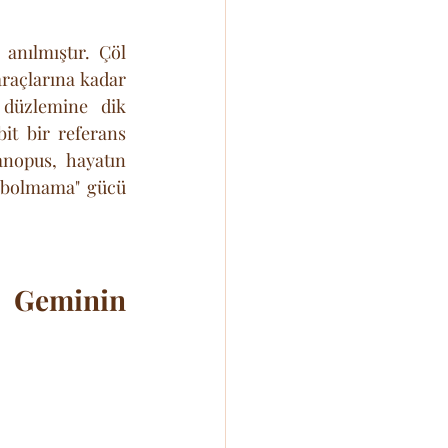
nılmıştır. Çöl 
raçlarına kadar 
düzlemine dik 
t bir referans 
anopus, hayatın 
aybolmama" gücü 
 Geminin 