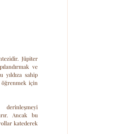
tezidir. Jüpiter 
pılandırmak ve 
u yıldıza sahip 
e öğrenmek için 
erinleşmeyi 
rır. Ancak bu 
yollar katederek 