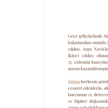
Gece gökyüzünde Sir
bakımından onunla yar
yıldızı, Argo Navis'
ikinci yıldızı olm
37. enlemin kuzeyind
aurası kazandırmıştır
Sirius
 herkesin görd
cesaret edenlerin, ok
burcunun 15. derecesi
ve Jüpiter doğasında
"uzun yolculukların g