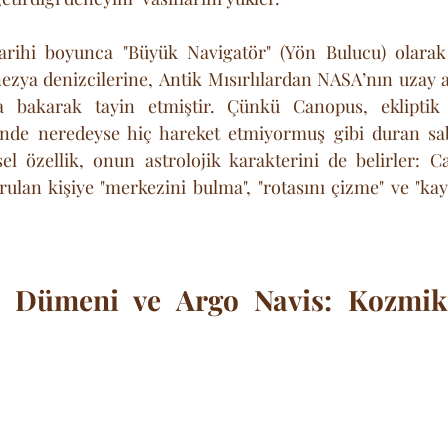
arihi boyunca "Büyük Navigatör" (Yön Bulucu) olarak a
ezya denizcilerine, Antik Mısırlılardan NASA’nın uzay a
 bakarak tayin etmiştir. Çünkü Canopus, ekliptik 
de neredeyse hiç hareket etmiyormuş gibi duran sabi
sel özellik, onun astrolojik karakterini de belirler: C
avrulan kişiye "merkezini bulma", "rotasını çizme" ve "k
n Dümeni ve Argo Navis: Kozmik