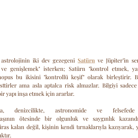
astrolojinin iki dev gezegeni 
Satürn
 ve Jüpiter’in sen
 ve genişlemek" isterken; Satürn "kontrol etmek, ya
pus bu ikisini "kontrollü keşif" olarak birleştirir. B
sttirler ama asla aptalca risk almazlar. Bilgiyi sadec
ir yapı inşa etmek için ararlar. 
a, denizcilikte, astronomide ve felsefede d
yaşının ötesinde bir olgunluk ve saygınlık kazandı
ras kalan değil, kişinin kendi tırnaklarıyla kazıyarak, 
ıktır.