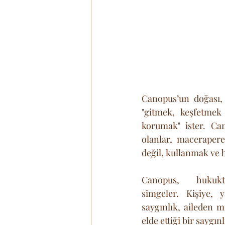
Canopus’un doğası, 
"gitmek, keşfetmek
korumak" ister. Cano
olanlar, macerapere
değil, kullanmak ve b
Canopus, hukukt
simgeler. Kişiye, 
saygınlık, aileden mi
elde ettiği bir saygınl