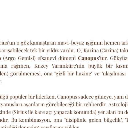
ius’un o göz kamaştıran mavi-beyaz ışığının hemen arka
ışabilecek tek bir yıldız vardır. O, Karina (Carina) takı
in (Argo Gemisi) efsanevi dümeni 
Canopus
’tur. Gökyüz
asına rağmen, Kuzey Yarımküre'nin büyük bir kısmın
en) görülmemesi, ona "gizli bir hazine" ve "ulaşılması zo
. 
üğü popüler bir liderken, Canopus sadece güneye, yani d
yanusları aşanların görebileceği bir rehberdir. Astroloj
nde (Sirius ile kare açı yapacak konumda) yer alan bu de
dır. Bu kombinasyon, ona "disiplinle gelen bilgelik", "
etirdiği deneyim" vasıflarını yükler.