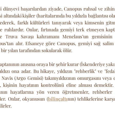
bi dünyevi başarılardan ziyade, Canopus ruhsal ve zihins
 altındaki kişiler (haritalarında bu yıldızla bağlantısı ola
ederek, farklı kültürleri tanıyarak veya kimsenin gitm
e Truva Savaşı kahramanı Menelaus’un gemisinin 
us’tan alır. Efsaneye göre Canopus, gemiyi sağ salim M
 bir yılan tarafından sokularak ölür. 
ptanının anısına oraya bir şehir kurar (İskenderiye yakı
ldızı ona adar. Bu hikaye, yıldızın "rehberlik" ve "fedak
o Navis (Argo Gemisi) takımyıldızının omurgasını veya 
u, kişinin hayatının kontrolünü eline alması demektir.
rının hayatlarına yön veren öğretmenler, rehberler v
ler. Onlar, okyanusun (
bilinçaltı
nın) tehlikelerine karşı 
lirler.