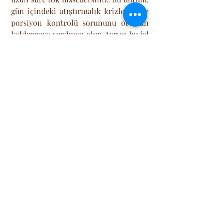
gün içindeki atıştırmalık krizlerini ve 
porsiyon kontrolü sorununu ortadan 
kaldırmaya yardımcı olur. Ayrıca bu jel 
yapı, bağırsaklarda prebiyotik bir etki 
göstererek faydalı bakterileri besler ve 
sindirim sisteminin düzenli 
çalışmasına katkıda bulunur. 
Yüksek lif içeriği, kabızlık gibi 
sorunların önlenmesinde de oldukça 
etkilidir. Bir kase yoğurda veya bir 
bardak suya ekleyeceğiniz bir kaşık 
Chia, sizi bir sonraki öğüne kadar 
rahatlıkla tok tutabilir.