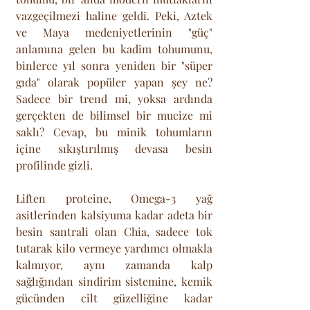
vazgeçilmezi haline geldi. Peki, Aztek 
ve Maya medeniyetlerinin "güç" 
anlamına gelen bu kadim tohumunu, 
binlerce yıl sonra yeniden bir "süper 
gıda" olarak popüler yapan şey ne? 
Sadece bir trend mi, yoksa ardında 
gerçekten de bilimsel bir mucize mi 
saklı? Cevap, bu minik tohumların 
içine sıkıştırılmış devasa besin 
profilinde gizli. 
Liften proteine, Omega-3 yağ 
asitlerinden kalsiyuma kadar adeta bir 
besin santrali olan Chia, sadece tok 
tutarak kilo vermeye yardımcı olmakla 
kalmıyor, aynı zamanda kalp 
sağlığından sindirim sistemine, kemik 
gücünden cilt güzelliğine kadar 