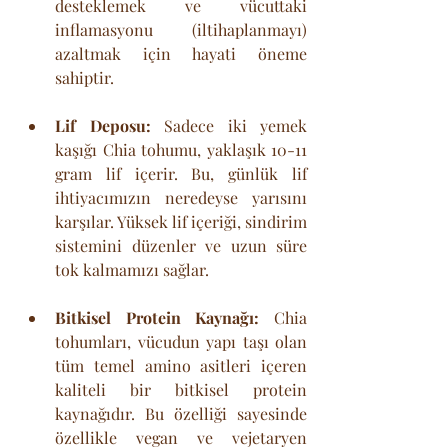
desteklemek ve vücuttaki 
inflamasyonu (iltihaplanmayı) 
azaltmak için hayati öneme 
sahiptir.
Lif Deposu:
 Sadece iki yemek 
kaşığı Chia tohumu, yaklaşık 10-11 
gram lif içerir. Bu, günlük lif 
ihtiyacımızın neredeyse yarısını 
karşılar. Yüksek lif içeriği, sindirim 
sistemini düzenler ve uzun süre 
tok kalmamızı sağlar.
Bitkisel Protein Kaynağı:
 Chia 
tohumları, vücudun yapı taşı olan 
tüm temel amino asitleri içeren 
kaliteli bir bitkisel protein 
kaynağıdır. Bu özelliği sayesinde 
özellikle vegan ve vejetaryen 