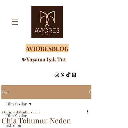
AVIORESBLOG
✨Yaşama Işık Tut
Yazı
Tüm Yazılar
2 Oca
2 dakikada okunur
Tüm Yazılar
Chia Tohumu: Neden
Astroloji