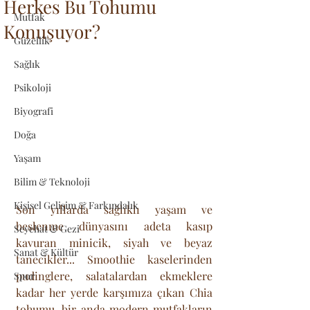
Herkes Bu Tohumu
Mutfak
Konuşuyor?
Güzellik
Sağlık
Psikoloji
Biyografi
Doğa
Yaşam
Bilim & Teknoloji
Kişisel Gelişim & Farkındalık
Son yıllarda sağlıklı yaşam ve 
beslenme dünyasını adeta kasıp 
Seyehat & Gezi
kavuran minicik, siyah ve beyaz 
Sanat & Kültür
tanecikler... Smoothie kaselerinden 
pudinglere, salatalardan ekmeklere 
Spor
kadar her yerde karşımıza çıkan Chia 
tohumu, bir anda modern mutfakların 