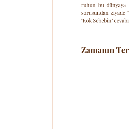
ruhun bu dünyaya "n
sorusundan ziyade "
"Kök Sebebin" cevabı
Zamanın Ters