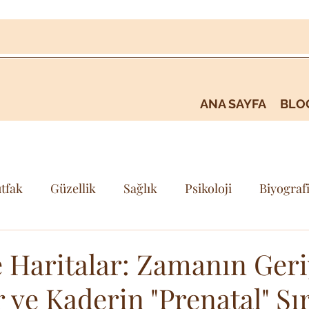
ANA SAYFA
BLO
tfak
Güzellik
Sağlık
Psikoloji
Biyograf
i
Kişisel Gelişim & Farkındalık
Seyehat & Gezi
 Haritalar: Zamanın Geri
r ve Kaderin "Prenatal" Sır