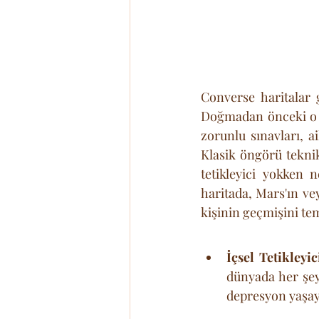
Converse haritalar g
Doğmadan önceki o gü
zorunlu sınavları, a
Klasik öngörü teknikl
tetikleyici yokken 
haritada, Mars'ın vey
kişinin geçmişini te
İçsel Tetikleyic
dünyada her şey
depresyon yaşaya