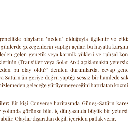
enellikle olayların "neden" olduğuyla ilgilenir ve etkis
nlerde gezegenlerin yaptığı açılar, bu hayatta karşını
ileden gelen genetik veya karmik yükleri ve ruhsal kontra
erinin (Transitler veya Solar Arc) açıklamakta yetersiz 
neden bu olay oldu?" denilen durumlarda, cevap genel
a Satürn'ün geriye doğru yaptığı sessiz bir hamlede sakl
mizlemeden geleceğe yürüyemeyeceğini hatırlatan kozmik
iler:
 Bir kişi Converse haritasında Güneş-Satürn karesi
 yolunda görünse bile, iç dünyasında büyük bir yetersiz
bilir. Olaylar dışarıdan değil, içeriden patlak verir.