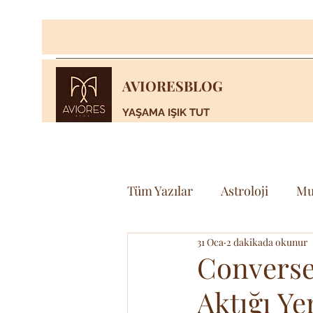
AVIORESBLOG
YAŞAMA IŞIK TUT
Tüm Yazılar
Astroloji
Mu
31 Oca
2 dakikada okunur
Yaşam
Bilim & Teknoloj
Converse
Aktığı Ye
Spor