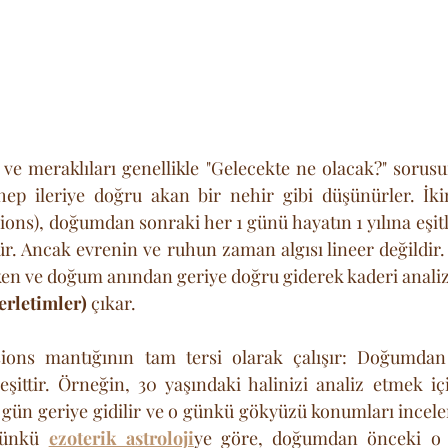
i ve meraklıları genellikle "Gelecekte ne olacak?" sorusu
p ileriye doğru akan bir nehir gibi düşünürler. İkinci
ons), doğumdan sonraki her 1 günü hayatın 1 yılına eşitl
ür. Ancak evrenin ve ruhun zaman algısı lineer değildir.
en ve doğum anından geriye doğru giderek kaderi analiz
lerletimler)
 çıkar. 
ions mantığının tam tersi olarak çalışır: Doğumdan
 eşittir. Örneğin, 30 yaşındaki halinizi analiz etmek i
ün geriye gidilir ve o günkü gökyüzü konumları incelen
Çünkü 
ezoterik astroloji
ye göre, doğumdan önceki o ha