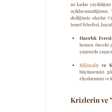
ne kadar yayıldığın
açıklayamadığımız, 
dediğimiz olaylar Co
temel felsefesi, hay
Hazırlık Evresi
hemen önceki gö
yaşınızda yaşay
Bilinçaltı
 ve K
büyümemizi göst
rüyalarımızı ve 
Krizlerin ve