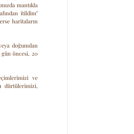
ımızda mantıkla 
ından itildim" 
rse haritaların 
veya doğumdan 
gün öncesi, 20 
çimlerimizi ve 
 dürtülerimizi, 