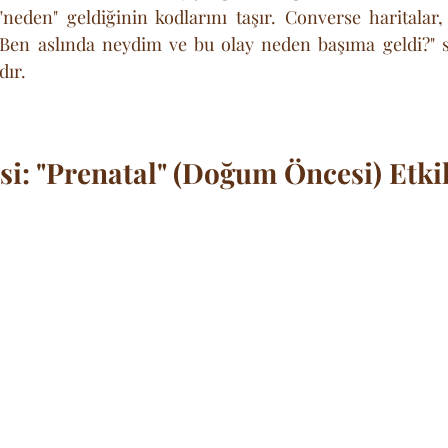
eden" geldiğinin kodlarını taşır. Converse haritalar, 
Ben aslında neydim ve bu olay neden başıma geldi?" s
dır.
i: "Prenatal" (Doğum Öncesi) Etki