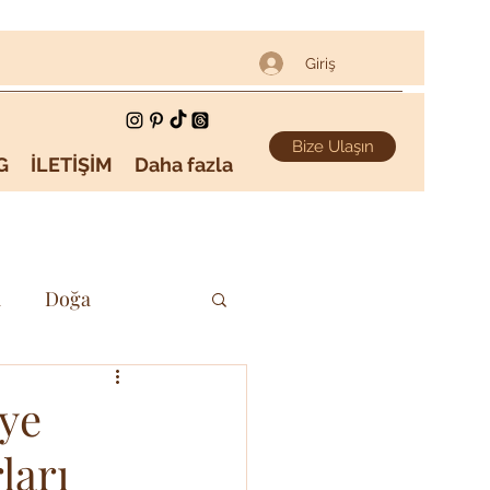
Giriş
Bize Ulaşın
G
İLETİŞİM
Daha fazla
i
Doğa
Sanat & Kültür
ye
ları