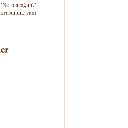
"Ne olacağım?" 
orusunun, yani 
ler