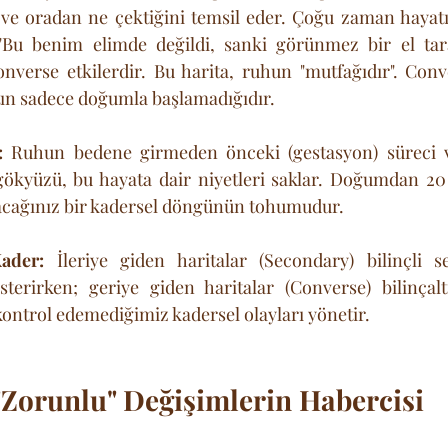
ı ve oradan ne çektiğini temsil eder. Çoğu zaman hayat
"Bu benim elimde değildi, sanki görünmez bir el taraf
nverse etkilerdir. Bu harita, ruhun "mutfağıdır". Conve
atın sadece doğumla başlamadığıdır.
:
 Ruhun bedene girmeden önceki (gestasyon) süreci 
kyüzü, bu hayata dair niyetleri saklar. Doğumdan 20 
acağınız bir kadersel döngünün tohumudur.
ader:
 İleriye giden haritalar (Secondary) bilinçli se
erirken; geriye giden haritalar (Converse) bilinçaltı
kontrol edemediğimiz kadersel olayları yönetir.
 "Zorunlu" Değişimlerin Habercisi