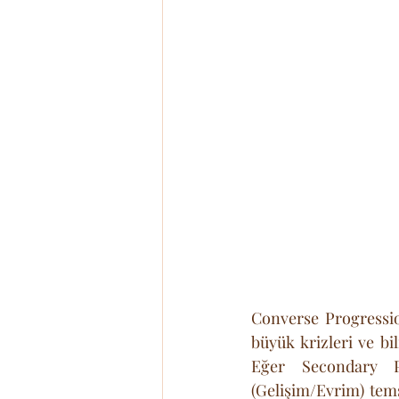
Converse Progression
büyük krizleri ve bil
Eğer Secondary P
(Gelişim/Evrim) tems