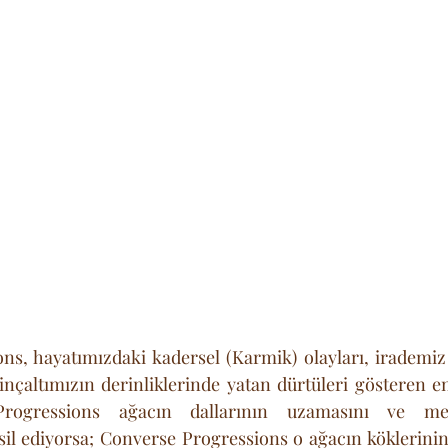
s, hayatımızdaki kadersel (Karmik) olayları, irademiz 
inçaltımızın derinliklerinde yatan dürtüleri gösteren en
rogressions ağacın dallarının uzamasını ve mey
il ediyorsa; Converse Progressions o ağacın köklerinin 