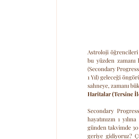
Astroloji öğrenciler
bu yüzden zamanı he
(Secondary Progressi
1 Yıl) geleceği öngör
sahneye, zamanı bük
Haritalar (Tersine İ
Secondary Progress
hayatınızın 1 yılına
günden takvimde 30 g
geriye gidiyoruz? 