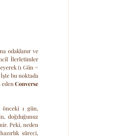
na odaklanır ve 
l İlerletimler 
eyerek (1 Gün = 
 İşte bu noktada 
 eden 
Converse 
 önceki 1 gün, 
çin, doğduğunuz 
ir. Peki, neden 
zırlık süreci, 