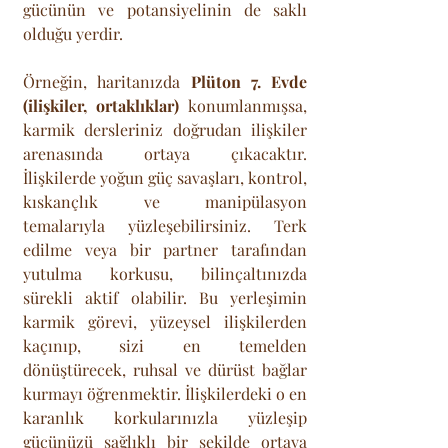
gücünün ve potansiyelinin de saklı 
olduğu yerdir.
Örneğin, haritanızda 
Plüton 7. Evde 
(ilişkiler, ortaklıklar)
 konumlanmışsa, 
karmik dersleriniz doğrudan ilişkiler 
arenasında ortaya çıkacaktır. 
İlişkilerde yoğun güç savaşları, kontrol, 
kıskançlık ve manipülasyon 
temalarıyla yüzleşebilirsiniz. Terk 
edilme veya bir partner tarafından 
yutulma korkusu, bilinçaltınızda 
sürekli aktif olabilir. Bu yerleşimin 
karmik görevi, yüzeysel ilişkilerden 
kaçınıp, sizi en temelden 
dönüştürecek, ruhsal ve dürüst bağlar 
kurmayı öğrenmektir. İlişkilerdeki o en 
karanlık korkularınızla yüzleşip 
gücünüzü sağlıklı bir şekilde ortaya 