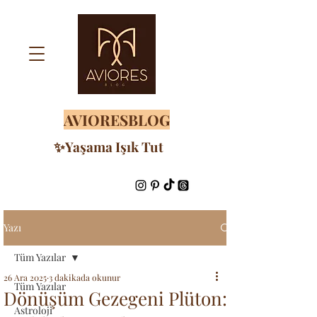
AVIORESBLOG
✨Yaşama Işık Tut
Yazı
Tüm Yazılar
26 Ara 2025
3 dakikada okunur
Tüm Yazılar
Dönüşüm Gezegeni Plüton:
Astroloji