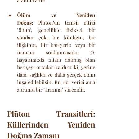
alanına aittir.
Ölüm ve Yeniden 
Doğuş:
 Plüton'un temsil ettiği 
"ölüm", genellikle fiziksel bir 
sondan çok, bir kimliğin, bir 
ilişkinin, bir kariyerin veya bir 
inancın sonlanmasıdır. O, 
hayatımızda miadı dolmuş olan 
her şeyi ortadan kaldırır ki, yerine 
daha sağlıklı ve daha gerçek olanı 
inşa edilebilsin. Bu, acı verici ama 
zorunlu bir "arınma" sürecidir.
Plüton Transitleri: 
Küllerinden Yeniden 
Doğma Zamanı