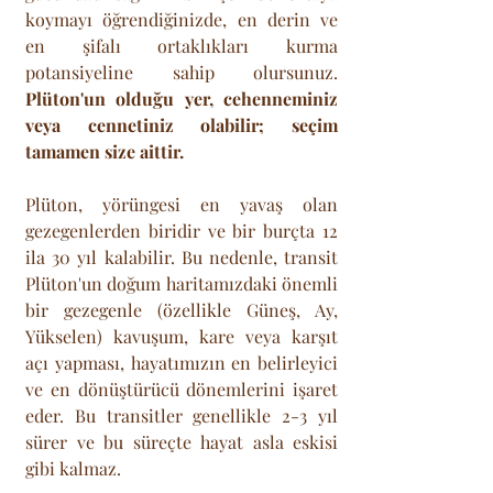
koymayı öğrendiğinizde, en derin ve 
en şifalı ortaklıkları kurma 
potansiyeline sahip olursunuz. 
Plüton'un olduğu yer, cehenneminiz 
veya cennetiniz olabilir; seçim 
tamamen size aittir.
Plüton, yörüngesi en yavaş olan 
gezegenlerden biridir ve bir burçta 12 
ila 30 yıl kalabilir. Bu nedenle, transit 
Plüton'un doğum haritamızdaki önemli 
bir gezegenle (özellikle Güneş, Ay, 
Yükselen) kavuşum, kare veya karşıt 
açı yapması, hayatımızın en belirleyici 
ve en dönüştürücü dönemlerini işaret 
eder. Bu transitler genellikle 2-3 yıl 
sürer ve bu süreçte hayat asla eskisi 
gibi kalmaz.