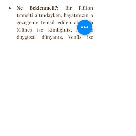
Ne Beklenmeli?:
 Bir Plüton 
transiti altındayken, hayatınızın o 
gezegenle temsil edilen alanında 
(Güneş ise kimliğiniz, Ay ise 
duygusal dünyanız, Venüs ise 
ilişkileriniz) köklü bir yıkım ve 
yeniden yapılanma süreci 
yaşarsınız. Kontrolünüz dışındaki 
olaylar, sizi konfor alanınızdan 
söküp atabilir. Uzun süredir 
görmezden geldiğiniz sırlar veya 
bastırdığınız duygular su yüzüne 
çıkar. Bu, hayatınızdaki tüm 
"sahte" olanın yok edildiği, son 
derece zorlayıcı bir dönem 
olabilir.
Amacı Nedir?:
 Plüton transitinin 