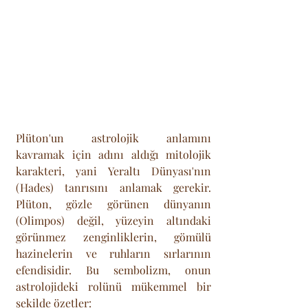
Plüton'un astrolojik anlamını 
kavramak için adını aldığı mitolojik 
karakteri, yani Yeraltı Dünyası'nın 
(Hades) tanrısını anlamak gerekir. 
Plüton, gözle görünen dünyanın 
(Olimpos) değil, yüzeyin altındaki 
görünmez zenginliklerin, gömülü 
hazinelerin ve ruhların sırlarının 
efendisidir. Bu sembolizm, onun 
astrolojideki rolünü mükemmel bir 
şekilde özetler: