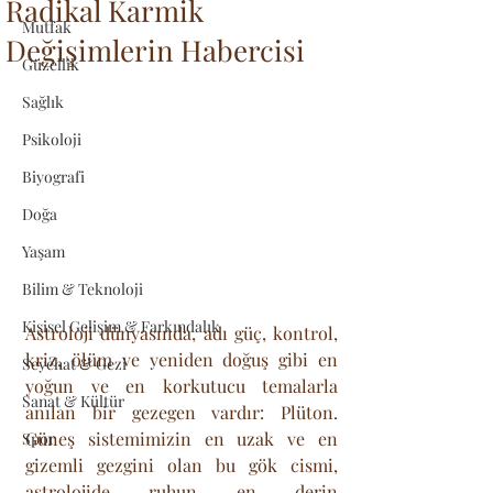
Radikal Karmik
Mutfak
Değişimlerin Habercisi
Güzellik
Sağlık
Psikoloji
Biyografi
Doğa
Yaşam
Bilim & Teknoloji
Kişisel Gelişim & Farkındalık
Astroloji dünyasında, adı güç, kontrol, 
kriz, ölüm ve yeniden doğuş gibi en 
Seyehat & Gezi
yoğun ve en korkutucu temalarla 
Sanat & Kültür
anılan bir gezegen vardır: Plüton. 
Güneş sistemimizin en uzak ve en 
Spor
gizemli gezgini olan bu gök cismi, 
astrolojide ruhun en derin 