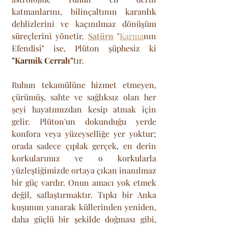
katmanlarını, bilinçaltının karanlık 
dehlizlerini ve kaçınılmaz dönüşüm 
süreçlerini yönetir. 
Satürn
 "
Karma
nın 
Efendisi" ise, Plüton şüphesiz ki 
"Karmik Cerrah"
tır. 
Ruhun tekamülüne hizmet etmeyen, 
çürümüş, sahte ve sağlıksız olan her 
şeyi hayatımızdan kesip atmak için 
gelir. Plüton'un dokunduğu yerde 
konfora veya yüzeyselliğe yer yoktur; 
orada sadece çıplak gerçek, en derin 
korkularımız ve o korkularla 
yüzleştiğimizde ortaya çıkan inanılmaz 
bir güç vardır. Onun amacı yok etmek 
değil, saflaştırmaktır. Tıpkı bir Anka 
kuşunun yanarak küllerinden yeniden, 
daha güçlü bir şekilde doğması gibi, 