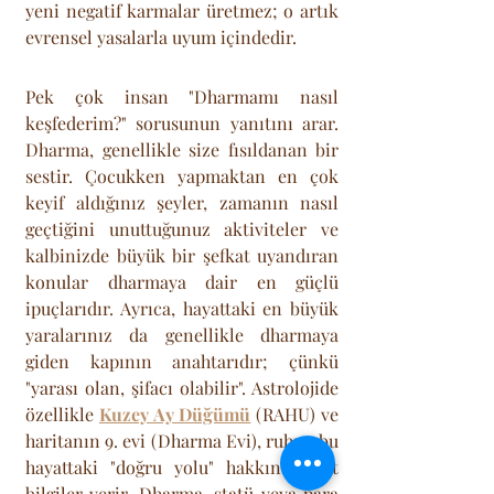
yeni negatif karmalar üretmez; o artık 
evrensel yasalarla uyum içindedir.
Pek çok insan "Dharmamı nasıl 
keşfederim?" sorusunun yanıtını arar. 
Dharma, genellikle size fısıldanan bir 
sestir. Çocukken yapmaktan en çok 
keyif aldığınız şeyler, zamanın nasıl 
geçtiğini unuttuğunuz aktiviteler ve 
kalbinizde büyük bir şefkat uyandıran 
konular dharmaya dair en güçlü 
ipuçlarıdır. Ayrıca, hayattaki en büyük 
yaralarınız da genellikle dharmaya 
giden kapının anahtarıdır; çünkü 
"yarası olan, şifacı olabilir". Astrolojide 
özellikle 
Kuzey Ay Düğümü
 (RAHU) ve 
haritanın 9. evi (Dharma Evi), ruhun bu 
hayattaki "doğru yolu" hakkında net 
bilgiler verir. Dharma, statü veya para 