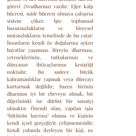
görevi (Svadharma) vardır. Eğer kalp 
hücresi, mide hücresi olmaya çalışırsa 
sistem çöker. İşte toplumsal 
huzursuzlukların ve bireysel 
mutsuzlukların temelinde de bu yatar: 
İnsanların kendi öz doğalarına aykırı 
hayatlar yaşaması. Bireyin dharması, 
yeteneklerinin, tutkularının ve 
dünyanın ihtiyaçlarının kesiştiği 
noktadır. Bu sadece büyük 
kahramanlıklar yapmak veya dünyayı 
kurtarmak değildir; bazen birinin 
dharması iyi bir ebeveyn olmak, bir 
diğerininki ise dürüst bir sanatçı 
olmaktır. Önemli olan, yapılan işin 
"bütünün hayrına" olması ve kişinin 
kendi içsel gerçeğiyle çelişmemesidir. 
Kendi yolunda ilerleyen bir kişi, ne 