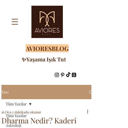
AVIORESBLOG
✨Yaşama Işık Tut
Yazı
Tüm Yazılar
16 Oca
2 dakikada okunur
Tüm Yazılar
Dharma Nedir? Kaderi
Astroloji