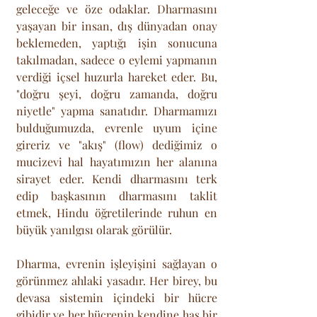
geleceğe ve öze odaklar. Dharmasını 
yaşayan bir insan, dış dünyadan onay 
beklemeden, yaptığı işin sonucuna 
takılmadan, sadece o eylemi yapmanın 
verdiği içsel huzurla hareket eder. Bu, 
"doğru şeyi, doğru zamanda, doğru 
niyetle" yapma sanatıdır. Dharmamızı 
bulduğumuzda, evrenle uyum içine 
gireriz ve "akış" (flow) dediğimiz o 
mucizevi hal hayatımızın her alanına 
sirayet eder. Kendi dharmasını terk 
edip başkasının dharmasını taklit 
etmek, Hindu öğretilerinde ruhun en 
büyük yanılgısı olarak görülür.
Dharma, evrenin işleyişini sağlayan o 
görünmez ahlaki yasadır. Her birey, bu 
devasa sistemin içindeki bir hücre 
gibidir ve her hücrenin kendine has bir 