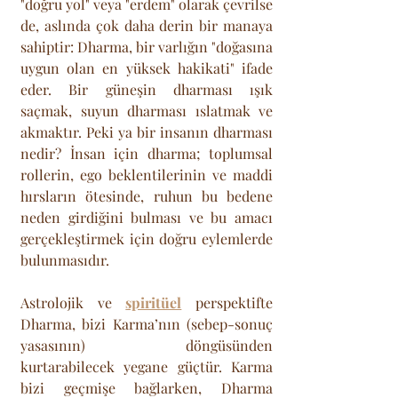
"doğru yol" veya "erdem" olarak çevrilse 
de, aslında çok daha derin bir manaya 
sahiptir: Dharma, bir varlığın "doğasına 
uygun olan en yüksek hakikati" ifade 
eder. Bir güneşin dharması ışık 
saçmak, suyun dharması ıslatmak ve 
akmaktır. Peki ya bir insanın dharması 
nedir? İnsan için dharma; toplumsal 
rollerin, ego beklentilerinin ve maddi 
hırsların ötesinde, ruhun bu bedene 
neden girdiğini bulması ve bu amacı 
gerçekleştirmek için doğru eylemlerde 
bulunmasıdır.
Astrolojik ve 
spiritüel
 perspektifte 
Dharma, bizi Karma’nın (sebep-sonuç 
yasasının) döngüsünden 
kurtarabilecek yegane güçtür. Karma 
bizi geçmişe bağlarken, Dharma 