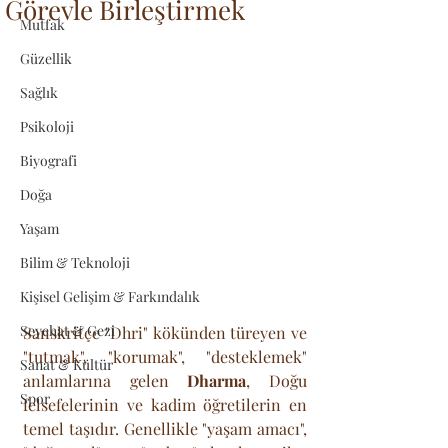
Görevle Birleştirmek
Mutfak
Güzellik
Sağlık
Psikoloji
Biyografi
Doğa
Yaşam
Bilim & Teknoloji
Kişisel Gelişim & Farkındalık
Seyehat & Gezi
Sanskritçe "Dhri" kökünden türeyen ve 
"tutmak", "korumak", "desteklemek" 
Sanat & Kültür
anlamlarına gelen 
Dharma
, Doğu 
Spor
felsefelerinin ve kadim öğretilerin en 
temel taşıdır. Genellikle "yaşam amacı", 