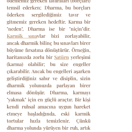
ödememiz gereken faturaları (borçları) 
temsil ederken; Dharma, bu borçları 
öderken sergilediğimiz tavır ve 
gitmemiz gereken hedeftir. Karma bir 
"neden", Dharma ise bir "niçin"dir. 
Karmik sına
vlar bizi zorlayabilir, 
ancak dharmik bilinç bu sınavları birer 
büyüme fırsatına dönüştürür. Örneğin, 
haritanızda zorlu bir 
Satürn
 yerleşimi 
(karma) olabilir; bu size engeller 
çıkarabilir. Ancak bu engelleri aşarken 
geliştirdiğiniz sabır ve disiplin, sizin 
dharmik yolunuzda parlayan birer 
elmasa dönüşür. Dharma, karmayı 
"yakmak" için en güçlü araçtır. Bir kişi 
kendi ruhsal amacına uygun hareket 
etmeye başladığında, eski karmik 
tortular hızla temizlenir. Çünkü 
dharma yolunda yürüyen bir ruh, artık 