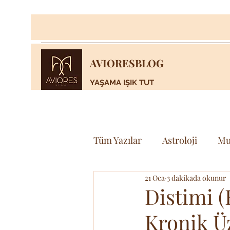
AVIORESBLOG
YAŞAMA IŞIK TUT
Tüm Yazılar
Astroloji
Mu
21 Oca
3 dakikada okunur
Yaşam
Bilim & Teknoloj
Distimi (
Kronik Ü
Spor