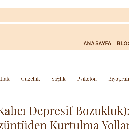
ANA SAYFA
BLO
tfak
Güzellik
Sağlık
Psikoloji
Biyograf
i
Kişisel Gelişim & Farkındalık
Seyehat & Gezi
Kalıcı Depresif Bozukluk)
züntüden Kurtulma Yolla