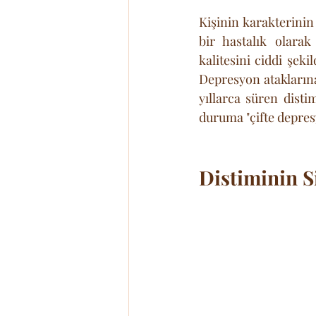
Kişinin karakterinin 
bir hastalık olarak
kalitesini ciddi şeki
Depresyon ataklarına
yıllarca süren dist
duruma "çifte depresy
Distiminin S