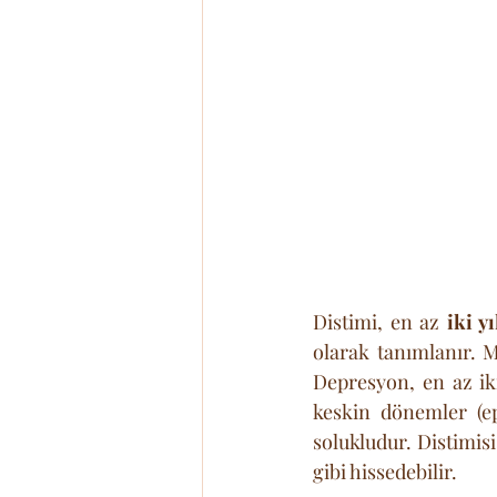
Distimi, en az 
iki y
olarak tanımlanır. M
Depresyon, en az ik
keskin dönemler (ep
solukludur. Distimis
gibi hissedebilir. 