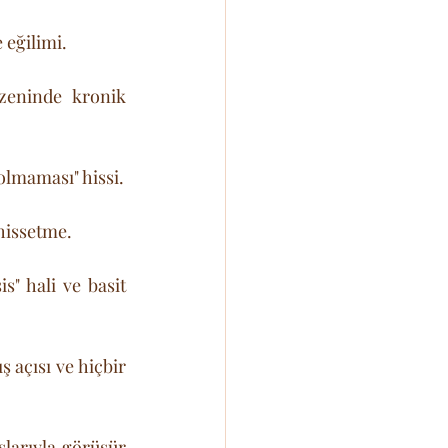
e eğilimi.
eninde kronik 
 olmaması" hissi.
 hissetme.
is" hali ve basit 
 açısı ve hiçbir 
larıyla görüşür 