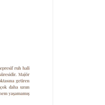
presif ruh hali 
üresidir. Majör 
tasına getiren 
 çok daha uzun 
dönem yaşamamış 