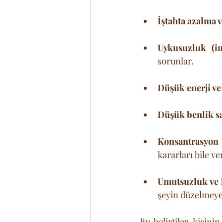
İştahta azalma v
Uykusuzluk (i
sorunlar.
Düşük enerji ve
Düşük benlik sa
Konsantrasyon 
kararları bile 
Umutsuzluk ve 
şeyin düzelmeye
Bu belirtiler, kişin