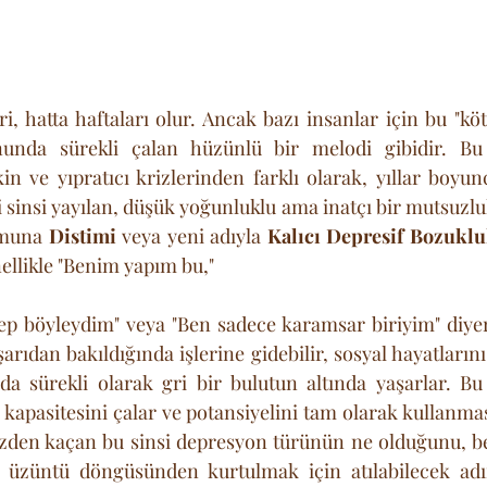
, hatta haftaları olur. Ancak bazı insanlar için bu "köt
in ve yıpratıcı krizlerinden farklı olarak, yıllar boyu
i sinsi yayılan, düşük yoğunluklu ama inatçı bir mutsuzluk 
muna 
Distimi
 veya yeni adıyla 
Kalıcı Depresif Bozukl
ellikle "Benim yapım bu," 
p böyleydim" veya "Ben sadece karamsar biriyim" diyer
şarıdan bakıldığında işlerine gidebilir, sosyal hayatlarını 
da sürekli olarak gri bir bulutun altında yaşarlar. Bu
kapasitesini çalar ve potansiyelini tam olarak kullanması
özden kaçan bu sinsi depresyon türünün ne olduğunu, beli
 üzüntü döngüsünden kurtulmak için atılabilecek adım