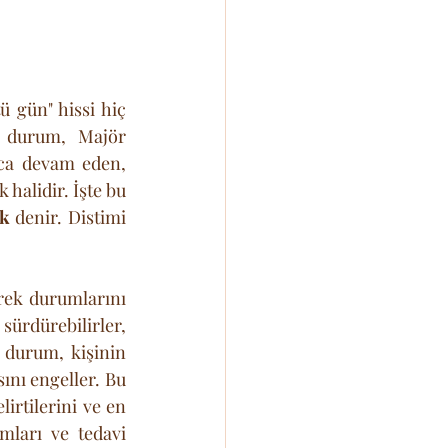
ü gün" hissi hiç 
bitmez; hayatın fonunda sürekli çalan hüzünlü bir melodi gibidir. Bu durum, Majör 
nca devam eden, 
halidir. İşte bu 
uk
 denir. Distimi 
ek durumlarını 
sürdürebilirler, 
 durum, kişinin 
nı engeller. Bu 
rtilerini ve en 
ları ve tedavi 