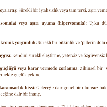
eya artış:
 Sürekli bir iştahsızlık veya tam tersi, aşırı yem
nsomnia) veya aşırı uyuma (hipersomnia):
 Uyku düz
 kronik yorgunluk:
 Sürekli bir bitkinlik ve "pillerin dolu
ygısı:
 Kendini sürekli eleştirme, yetersiz ve özgüvensiz
güçlüğü veya karar vermede zorlanma:
 Zihinsel bir "s
vermekte güçlük çekme.
karamsarlık hissi:
 Geleceğe dair genel bir olumsuz bakış
ceğine dair bir inanç.
in hayatını tamamen durdurmaz. Kişi işine gider, arkadaş