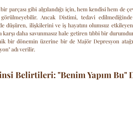
bir parçası gibi algılandığı için, hem kendisi hem de çe
 görülmeyebilir. Ancak Distimi, tedavi edilmediğinde
lde düşüren, ilişkilerini ve iş hayatını olumsuz etkileyen
 karşı daha savunmasız hale getiren tıbbi bir durumdur. 
imik bir dönemin üzerine bir de Majör Depresyon atağı 
on" adı verilir.
insi Belirtileri: "Benim Yapım Bu"