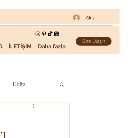
Giriş
Bize Ulaşın
G
İLETİŞİM
Daha fazla
i
Doğa
Sanat & Kültür
:
rı