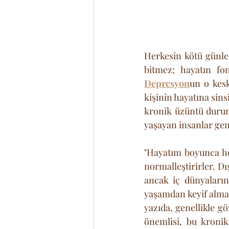
Herkesin kötü günleri
Depresyon
un o kesk
kişinin hayatına sins
kronik üzüntü duru
yaşayan insanlar gen
"Hayatım boyunca he
normalleştirirler. Dı
ancak iç dünyaların
yaşamdan keyif alma 
yazıda, genellikle g
önemlisi, bu kronik