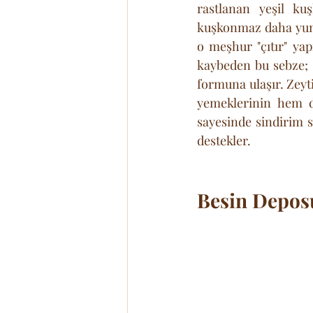
rastlanan yeşil ku
kuşkonmaz daha yumu
o meşhur "çıtır" yapı
kaybeden bu sebze; 
formuna ulaşır. Zey
yemeklerinin hem de 
sayesinde sindirim s
destekler.
Besin Depos