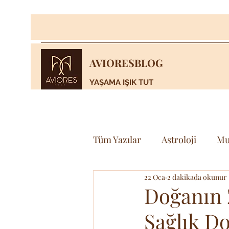
AVIORESBLOG
YAŞAMA IŞIK TUT
Tüm Yazılar
Astroloji
Mu
22 Oca
2 dakikada okunur
Yaşam
Bilim & Teknoloj
Doğanın 
Sağlık D
Spor