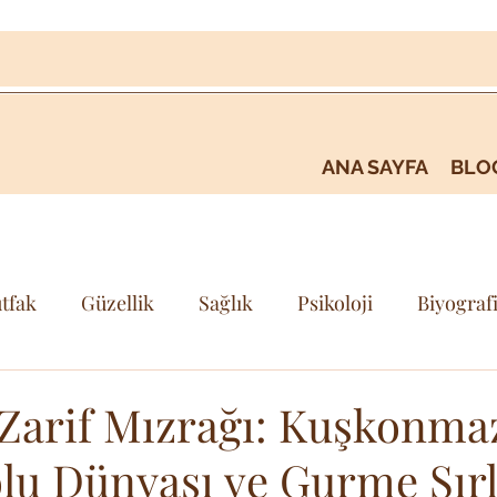
ANA SAYFA
BLO
tfak
Güzellik
Sağlık
Psikoloji
Biyograf
i
Kişisel Gelişim & Farkındalık
Seyehat & Gezi
Zarif Mızrağı: Kuşkonma
olu Dünyası ve Gurme Sırl