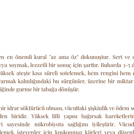
n en önemli kural "az ama öz" dokunuştur. Sert ve o
eya soymak, lezzetli bir sonuç için şarttır. Buharda 3-5 
yüksek ateşte kısa süreli sotelemek, hem rengini hem d
Parmak kalınlığındaki bu sürgünler, üzerine bir miktar
iğinde gurme bir tabağa dönüşür.
r idrar söktürücü olması, vücuttaki şişkinlik ve ödem so
en biridir. Yüksek lifli yapısı bağırsak hareketlerin
eri sayesinde mikrobiyota sağlığını iyileştirir. Vücud
lemek isteyenler için kuşkonmaz kürleri veya düzenli 