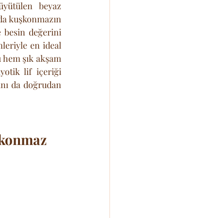
yütülen beyaz 
da kuşkonmazın 
e besin değerini 
eriyle en ideal 
 hem şık akşam 
tik lif içeriği 
ını da doğrudan 
şkonmaz