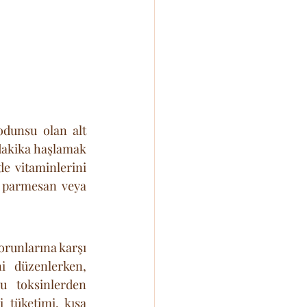
dunsu olan alt 
dakika haşlamak 
e vitaminlerini 
 parmesan veya 
runlarına karşı 
i düzenlerken, 
u toksinlerden 
tüketimi, kısa 