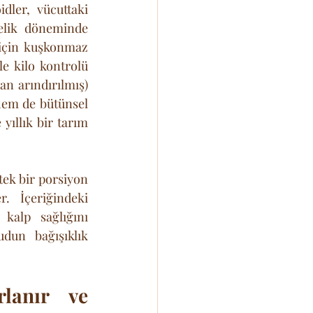
dler, vücuttaki 
elik döneminde 
için kuşkonmaz 
e kilo kontrolü 
n arındırılmış) 
hem de bütünsel 
ıllık bir tarım 
tek bir porsiyon 
. İçeriğindeki 
kalp sağlığını 
un bağışıklık 
lanır ve 