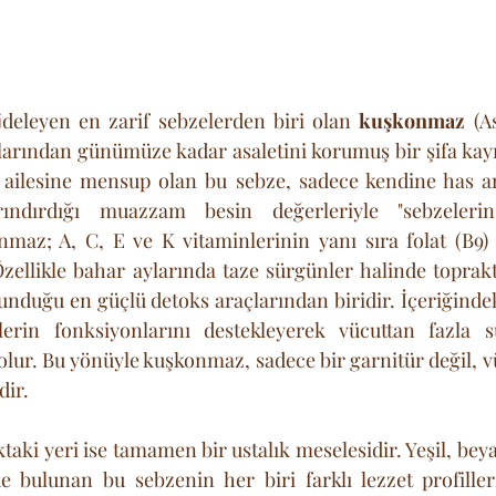
jdeleyen en zarif sebzelerden biri olan 
kuşkonmaz
 (A
arından günümüze kadar asaletini korumuş bir şifa kayn
 ailesine mensup olan bu sebze, sadece kendine has aro
ndırdığı muazzam besin değerleriyle "sebzelerin 
onmaz; A, C, E ve K vitaminlerinin yanı sıra folat (B9) v
zellikle bahar aylarında taze sürgünler halinde toprak
sunduğu en güçlü detoks araçlarından biridir. İçeriğinde
lerin fonksiyonlarını destekleyerek vücuttan fazla 
olur. Bu yönüyle kuşkonmaz, sadece bir garnitür değil, v
dir.
ki yeri ise tamamen bir ustalık meselesidir. Yeşil, bey
e bulunan bu sebzenin her biri farklı lezzet profiller