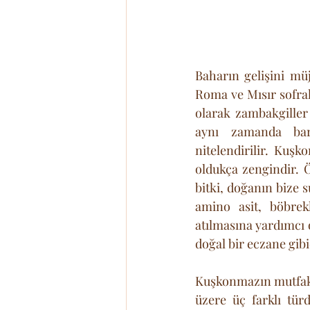
Baharın gelişini mü
Roma ve Mısır sofral
olarak zambakgiller
aynı zamanda barı
nitelendirilir. Kuşk
oldukça zengindir. Ö
bitki, doğanın bize 
amino asit, böbrek
atılmasına yardımcı 
doğal bir eczane gibi
Kuşkonmazın mutfakta
üzere üç farklı türd