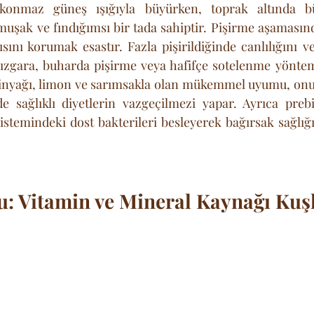
şkonmaz güneş ışığıyla büyürken, toprak altında bü
şak ve fındığımsı bir tada sahiptir. Pişirme aşamasın
sını korumak esastır. Fazla pişirildiğinde canlılığını v
ızgara, buharda pişirme veya hafifçe sotelenme yönteml
tinyağı, limon ve sarımsakla olan mükemmel uyumu, onu
sağlıklı diyetlerin vazgeçilmezi yapar. Ayrıca prebiyo
istemindeki dost bakterileri besleyerek bağırsak sağlığ
u: Vitamin ve Mineral Kaynağı Ku