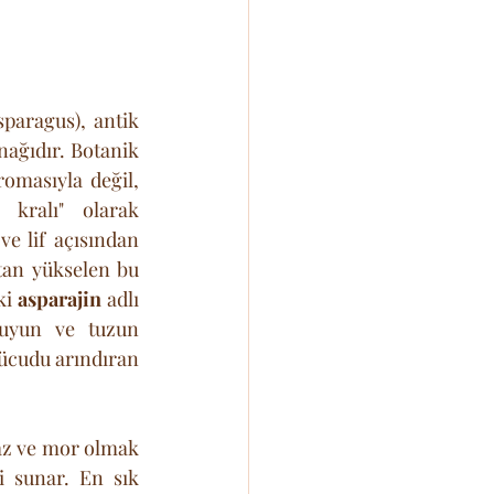
sparagus), antik 
ağıdır. Botanik 
masıyla değil, 
kralı" olarak 
e lif açısından 
tan yükselen bu 
ki 
asparajin
 adlı 
suyun ve tuzun 
ücudu arındıran 
az ve mor olmak 
i sunar. En sık 