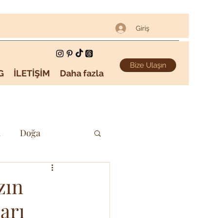
Giriş
Bize Ulaşın
G
İLETİŞİM
Daha fazla
i
Doğa
Sanat & Kültür
zın
arı