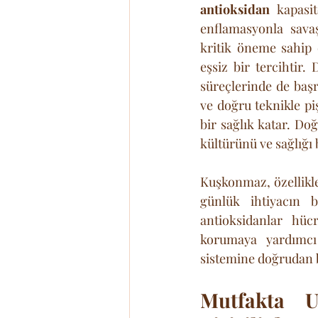
antioksidan
 kapasit
enflamasyonla savaş
kritik öneme sahip 
eşsiz bir tercihtir.
süreçlerinde de başr
ve doğru teknikle pi
bir sağlık katar. Do
kültürünü ve sağlığı 
Kuşkonmaz, özellikle 
günlük ihtiyacın b
antioksidanlar hücr
korumaya yardımcı 
sistemine doğrudan b
Mutfakta U