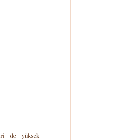
Sağlık açısından kuşkonmazın en dikkat çekici özelliklerinden biri de yüksek 