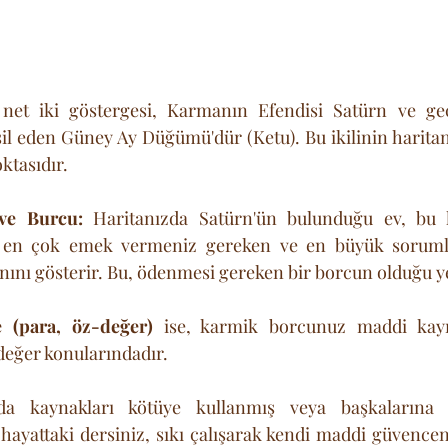
et iki göstergesi, Karmanın Efendisi Satürn ve ge
sil eden Güney Ay Düğümü'dür (Ketu). Bu ikilinin harita
ktasıdır.
ve Burcu:
 Haritanızda Satürn'ün bulunduğu ev, bu 
, en çok emek vermeniz gereken ve en büyük sorumlu
nını gösterir. Bu, ödenmesi gereken bir borcun olduğu y
 (para, öz-değer)
 ise, karmik borcunuz maddi kayn
-değer konularındadır. 
a kaynakları kötüye kullanmış veya başkalarına 
u hayattaki dersiniz, sıkı çalışarak kendi maddi güvencen