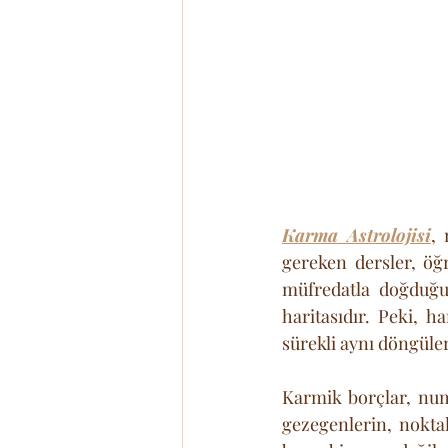
Karma Astrolojisi
,
gereken dersler, öğ
müfredatla doğduğun
haritasıdır. Peki, h
sürekli aynı döngüler
Karmik borçlar, nume
gezegenlerin, nokta