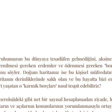
 ruhumuzun bu dünyaya tesadüfen gelmediğini, aksin
renilmesi gereken erdemler ve ödenmesi gereken "borçl
u söyler. Doğum haritamız ise bu kişisel müfredatın 
aritanın derinliklerinde saklı olan ve bu hayatta bizi e
i yaşatan o "karmik borçları" nasıl tespit edebiliriz? 
rolojideki gibi net bir sayısal hesaplamadan ziyade, har
ların ve açılarnın konumlarının yorumlanmasıyla ortaya