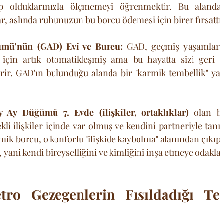
ip olduklarınızla ölçmemeyi öğrenmektir. Bu alanda
ar, aslında ruhunuzun bu borcu ödemesi için birer fırsattı
mü'nün (GAD) Evi ve Burcu:
 GAD, geçmiş yaşamlard
z için artık otomatikleşmiş ama bu hayatta sizi geri 
terir. GAD'ın bulunduğu alanda bir "karmik tembellik" y
 Ay Düğümü 7. Evde (ilişkiler, ortaklıklar)
 olan b
li ilişkiler içinde var olmuş ve kendini partneriyle tanı
mik borcu, o konforlu "ilişkide kaybolma" alanından çıkıp, 
, yani kendi bireyselliğini ve kimliğini inşa etmeye odakl
ro Gezegenlerin Fısıldadığı Tek