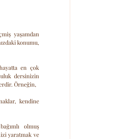
çmiş yaşamdan 
nızdaki konumu, 
hayatta en çok 
luk dersinizin 
erdir. Örneğin, 
aklar, kendine 
bağımlı olmuş 
izi yaratmak ve 