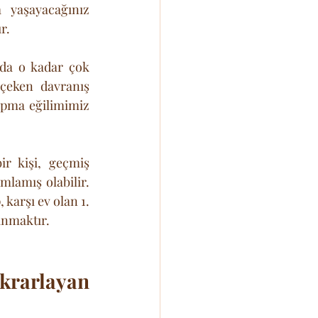
 yaşayacağınız 
r.
a o kadar çok 
çeken davranış 
apma eğilimimiz 
ir kişi, geçmiş 
mlamış olabilir. 
karşı ev olan 1. 
anmaktır.
rarlayan 