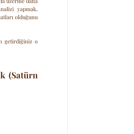
da üzerine daha 
nalizi yapmak, 
tları olduğunu 
 getirdiğiniz o 
k (Satürn 