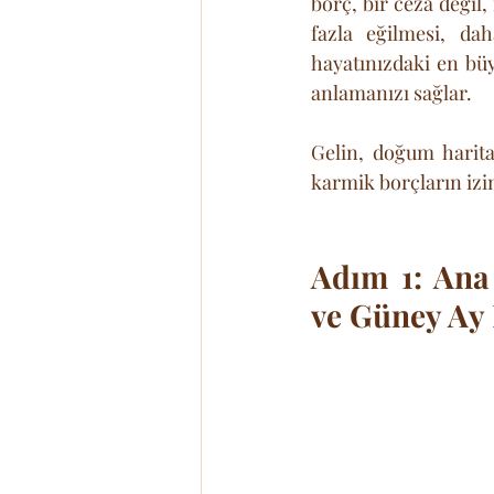
borç, bir ceza deği
fazla eğilmesi, da
hayatınızdaki en bü
anlamanızı sağlar. 
Gelin, doğum harita
karmik borçların izi
Adım 1: Ana
ve Güney Ay