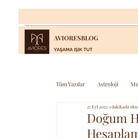
AVIORESBLOG
YAŞAMA IŞIK TUT
Tüm Yazılar
Astroloji
Mu
27 Eyl 2025
3 dakikada oku
Yaşam
Bilim & Teknoloj
Doğum Ha
Hesaplam
Spor