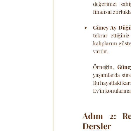
değerinizi sah
finansal zorlukl
Güney Ay Düğü
tekrar ettiğini
kalıplarını gös
vardır. 
Örneğin, 
Güney
yaşamlarda sürek
Bu hayattaki kar
Ev'in konularına
Adım 2: Ret
Dersler