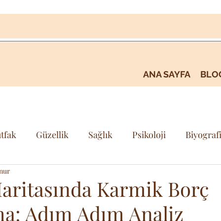
ANA SAYFA
BLO
tfak
Güzellik
Sağlık
Psikoloji
Biyograf
nur
i
Kişisel Gelişim & Farkındalık
Seyehat & Gezi
ritasında Karmik Borç
a: Adım Adım Analiz