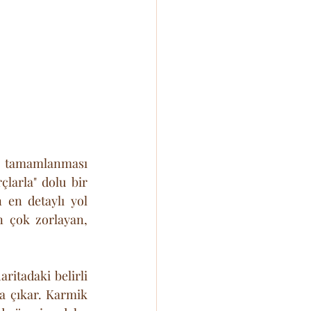
e tamamlanması 
arla" dolu bir 
en detaylı yol 
n çok zorlayan, 
itadaki belirli 
 çıkar. Karmik 