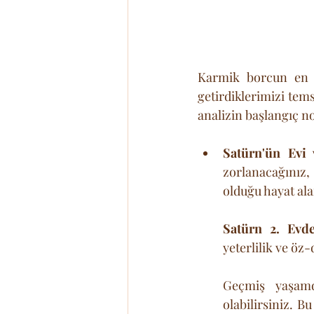
Karmik borcun en n
getirdiklerimizi tem
analizin başlangıç no
Satürn'ün Evi 
zorlanacağınız
olduğu hayat ala
Satürn 2. Evde
yeterlilik ve öz
Geçmiş yaşamd
olabilirsiniz. B