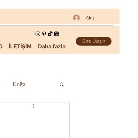
Giriş
Bize Ulaşın
G
İLETİŞİM
Daha fazla
i
Doğa
Sanat & Kültür