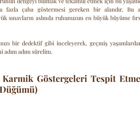
l, ruhun dengeyi bulmak ve tekamül etmek için bu yaşam
ha fazla çaba göstermesi gereken bir alandır. Bu a
yük sınavların aslında ruhunuzun en büyük büyüme fırsa
nızı bir dedektif gibi inceleyerek, geçmiş yaşamlardan
ni adım adım sürelim.
 Karmik Göstergeleri Tespit Etme
 Düğümü)