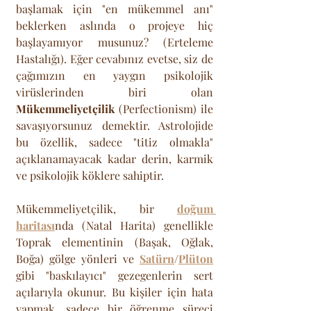
başlamak için "en mükemmel anı" 
beklerken aslında o projeye hiç 
başlayamıyor musunuz? (Erteleme 
Hastalığı). Eğer cevabınız evetse, siz de 
çağımızın en yaygın psikolojik 
virüslerinden biri olan 
Mükemmeliyetçilik
 (Perfectionism) ile 
savaşıyorsunuz demektir. Astrolojide 
bu özellik, sadece "titiz olmakla" 
açıklanamayacak kadar derin, karmik 
ve psikolojik köklere sahiptir. 
Mükemmeliyetçilik, bir 
doğum 
haritası
nda (Natal Harita) genellikle 
Toprak elementinin (Başak, Oğlak, 
Boğa) gölge yönleri ve 
Satürn
/
Plüton
gibi "baskılayıcı" gezegenlerin sert 
açılarıyla okunur. Bu kişiler için hata 
yapmak, sadece bir öğrenme süreci 