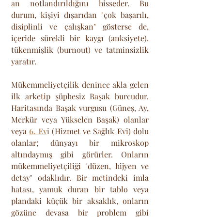
an notlandırıldığını hisseder. Bu 
durum, kişiyi dışarıdan "çok başarılı, 
disiplinli ve çalışkan" gösterse de, 
içeride sürekli bir kaygı (anksiyete), 
tükenmişlik (burnout) ve tatminsizlik 
yaratır.
Mükemmeliyetçilik denince akla gelen 
ilk arketip şüphesiz Başak burcudur. 
Haritasında Başak vurgusu (Güneş, Ay, 
Merkür veya Yükselen Başak) olanlar 
veya 
6. Ev
i (Hizmet ve Sağlık Evi) dolu 
olanlar; dünyayı bir mikroskop 
altındaymış gibi görürler. Onların 
mükemmeliyetçiliği "düzen, hijyen ve 
detay" odaklıdır. Bir metindeki imla 
hatası, yamuk duran bir tablo veya 
plandaki küçük bir aksaklık, onların 
gözüne devasa bir problem gibi 