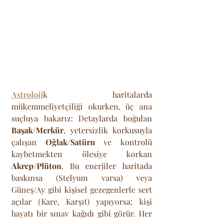
Astroloji
k haritalarda 
mükemmeliyetçiliği okurken, üç ana 
suçluya bakarız: Detaylarda boğulan 
Başak/Merkür
, yetersizlik korkusuyla 
çalışan 
Oğlak/Satürn
 ve kontrolü 
kaybetmekten ölesiye korkan 
Akrep/Plüton
. Bu enerjiler haritada 
baskınsa (Stelyum varsa) veya 
Güneş/Ay gibi kişisel gezegenlerle sert 
açılar (Kare, Karşıt) yapıyorsa; kişi 
hayatı bir sınav kağıdı gibi görür. Her 