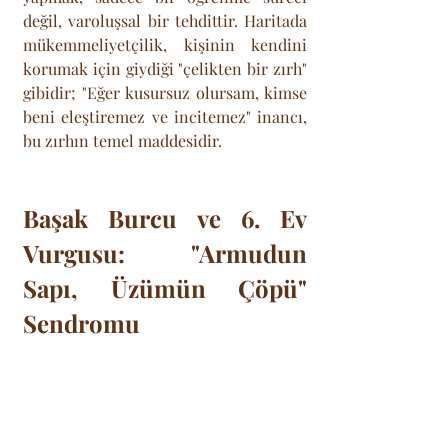
değil, varoluşsal bir tehdittir. Haritada 
mükemmeliyetçilik, kişinin kendini 
korumak için giydiği "çelikten bir zırh" 
gibidir; "Eğer kusursuz olursam, kimse 
beni eleştiremez ve incitemez" inancı, 
bu zırhın temel maddesidir.
Başak Burcu ve 6. Ev 
Vurgusu: "Armudun 
Sapı, Üzümün Çöpü" 
Sendromu