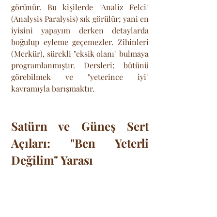
görünür. Bu kişilerde "Analiz Felci" 
(Analysis Paralysis) sık görülür; yani en 
iyisini yapayım derken detaylarda 
boğulup eyleme geçemezler. Zihinleri 
(Merkür), sürekli "eksik olanı" bulmaya 
programlanmıştır. Dersleri; bütünü 
görebilmek ve "yeterince iyi" 
kavramıyla barışmaktır.
Satürn ve Güneş Sert 
Açıları: "Ben Yeterli 
Değilim" Yarası