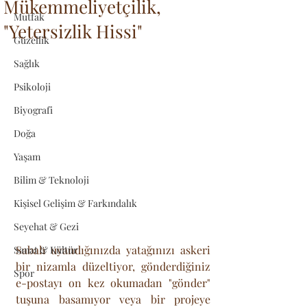
Mükemmeliyetçilik,
Mutfak
"Yetersizlik Hissi"
Güzellik
Sağlık
Psikoloji
Biyografi
Doğa
Yaşam
Bilim & Teknoloji
Kişisel Gelişim & Farkındalık
Seyehat & Gezi
Sabah uyandığınızda yatağınızı askeri 
Sanat & Kültür
bir nizamla düzeltiyor, gönderdiğiniz 
Spor
e-postayı on kez okumadan "gönder" 
tuşuna basamıyor veya bir projeye 