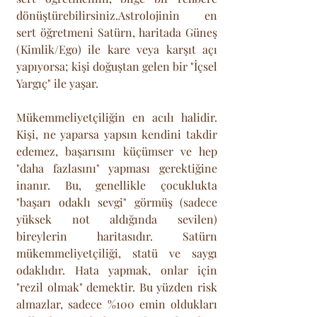
dönüştürebilirsiniz.Astrolojinin en 
sert öğretmeni Satürn, haritada Güneş 
(Kimlik/Ego) ile kare veya karşıt açı 
yapıyorsa; kişi doğuştan gelen bir "İçsel 
Yargıç" ile yaşar. 
Mükemmeliyetçiliğin en acılı halidir. 
Kişi, ne yaparsa yapsın kendini takdir 
edemez, başarısını küçümser ve hep 
"daha fazlasını" yapması gerektiğine 
inanır. Bu, genellikle çocuklukta 
"başarı odaklı sevgi" görmüş (sadece 
yüksek not aldığında sevilen) 
bireylerin haritasıdır. Satürn 
mükemmeliyetçiliği, statü ve saygı 
odaklıdır. Hata yapmak, onlar için 
"rezil olmak" demektir. Bu yüzden risk 
almazlar, sadece %100 emin oldukları 