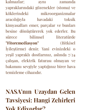
kalmazlar; aynı zamanda 
yapraklarındaki gözenekler (stoma) ve 
köklerindeki mikroorganizmalar 
aracılığıyla havadaki toksik 
kimyasalları emer, parçalar ve bunları 
besine dönüştürerek yok ederler. Bu 
sürece bilimsel literatürde 
"Fitoremediasyon"
 (Bitkisel 
İyileştirme) denir. Yani evinizdeki o 
yeşil yapraklı dostlarınız, aslında 7/24 
çalışan, elektrik faturası olmayan ve 
bakımını sevgiyle yaptığınız birer hava 
temizleme cihazıdır.
NASA'nın Uzaydan Gelen 
Tavsiyesi: Hangi Zehirleri 
Yok Ediyorlar?