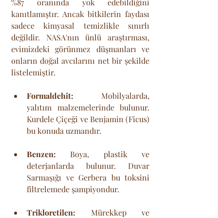
%87 oranında yok edebildiğini 
kanıtlamıştır. Ancak bitkilerin faydası 
sadece kimyasal temizlikle sınırlı 
değildir. NASA'nın ünlü araştırması, 
evimizdeki görünmez düşmanları ve 
onların doğal avcılarını net bir şekilde 
listelemiştir.
Formaldehit:
 Mobilyalarda, 
yalıtım malzemelerinde bulunur. 
Kurdele Çiçeği ve Benjamin (Ficus) 
bu konuda uzmandır.
Benzen:
 Boya, plastik ve 
deterjanlarda bulunur. Duvar 
Sarmaşığı ve Gerbera bu toksini 
filtrelemede şampiyondur.
Trikloretilen:
 Mürekkep ve 