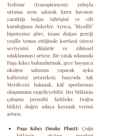
Terleme (transpirasyon) yoluyla 
ortama nem salarak kuru havanın 
yarattığı boğaz tahrişini ve cilt 
kuruluğunu önlerler. Ayrıca, "Biyofili" 
hipotezine göre, insan doğası gereği 
yeşille temas ettiğinde kortizol (stres) 
seviyesini düşürür ve zihinsel 
odaklanmayı artırır. Bir yatak odasında 
Paşa Kılıcı bulundurmak, gece boyunca 
oksijen salınımı yaparak uyku 
kalitenizi artırırken; banyoda Aşk 
Merdiveni bakmak, küf sporlarının 
oluşumunu engelleyebilir. Her bitkinin 
çalışma prensibi farklıdır. Doğru 
bitkiyi doğru odaya koymak verimi 
artırır.
Paşa Kılıcı (Snake Plant):
 Çoğu 
bitkinin aksine, geceleri 