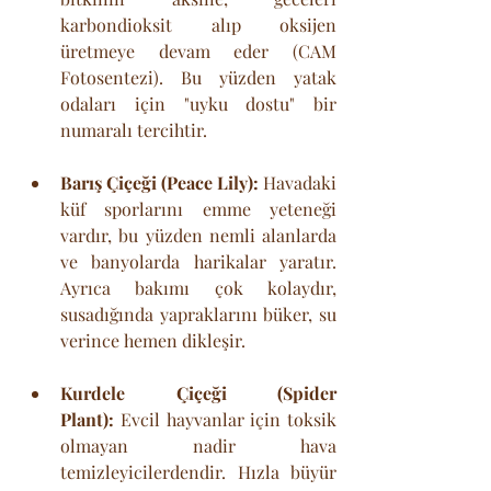
karbondioksit alıp oksijen 
üretmeye devam eder (CAM 
Fotosentezi). Bu yüzden yatak 
odaları için "uyku dostu" bir 
numaralı tercihtir.
Barış Çiçeği (Peace Lily):
 Havadaki 
küf sporlarını emme yeteneği 
vardır, bu yüzden nemli alanlarda 
ve banyolarda harikalar yaratır. 
Ayrıca bakımı çok kolaydır, 
susadığında yapraklarını büker, su 
verince hemen dikleşir.
Kurdele Çiçeği (Spider 
Plant):
 Evcil hayvanlar için toksik 
olmayan nadir hava 
temizleyicilerdendir. Hızla büyür 