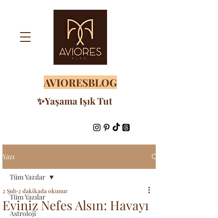
AVIORESBLOG
✨Yaşama Işık Tut
Yazı
Tüm Yazılar
2 Şub
2 dakikada okunur
Tüm Yazılar
Eviniz Nefes Alsın: Havayı
Astroloji