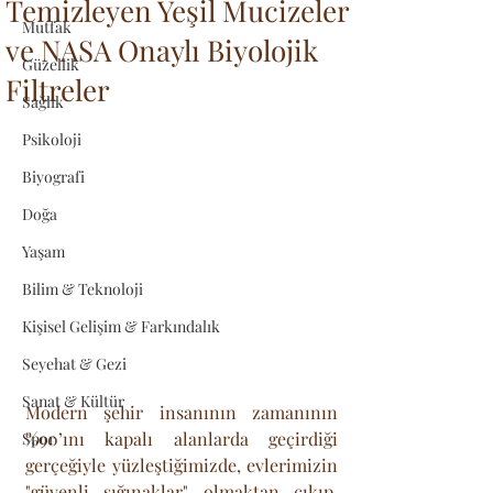
Temizleyen Yeşil Mucizeler
Mutfak
ve NASA Onaylı Biyolojik
Güzellik
Filtreler
Sağlık
Psikoloji
Biyografi
Doğa
Yaşam
Bilim & Teknoloji
Kişisel Gelişim & Farkındalık
Seyehat & Gezi
Sanat & Kültür
Modern şehir insanının zamanının 
%90’ını kapalı alanlarda geçirdiği 
Spor
gerçeğiyle yüzleştiğimizde, evlerimizin 
"güvenli sığınaklar" olmaktan çıkıp, 