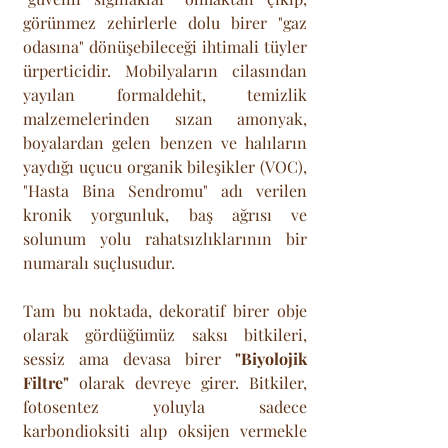
görünmez zehirlerle dolu birer "gaz 
odasına" dönüşebileceği ihtimali tüyler 
ürperticidir. Mobilyaların cilasından 
yayılan formaldehit, temizlik 
malzemelerinden sızan amonyak, 
boyalardan gelen benzen ve halıların 
yaydığı uçucu organik bileşikler (VOC), 
"Hasta Bina Sendromu" adı verilen 
kronik yorgunluk, baş ağrısı ve 
solunum yolu rahatsızlıklarının bir 
numaralı suçlusudur. 
Tam bu noktada, dekoratif birer obje 
olarak gördüğümüz saksı bitkileri, 
sessiz ama devasa birer 
"Biyolojik 
Filtre"
 olarak devreye girer. Bitkiler, 
fotosentez yoluyla sadece 
karbondioksiti alıp oksijen vermekle 