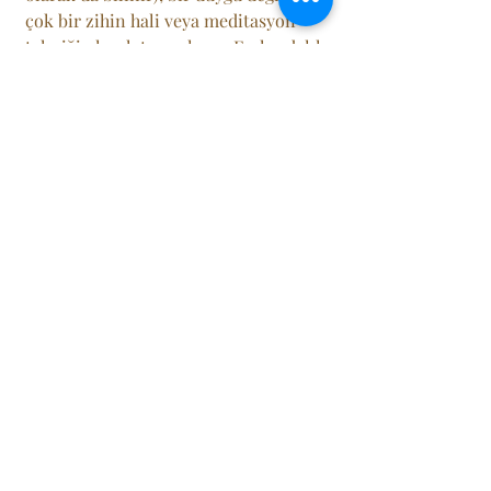
çok bir zihin hali veya meditasyon 
tekniği olarak tanımlanır. Farkındalık, 
şimdiki anın farkında olma, dikkatli ve 
bilinçli olma durumudur. Bu durum, 
geçmiş veya gelecekle ilgili 
endişelerden kurtulmayı, zihninizi 
sakinleştirmeyi ve mevcut anın tadını 
çıkarmayı sağlar. Farkındalık 
meditasyonu, özellikle stres, kaygı, 
depresyon ve diğer duygusal 
sorunlarla başa çıkmak için kullanılan 
bir terapi yöntemi olarak popülerlik 
kazanmıştır.
Son Yazılar
Hepsini Gör