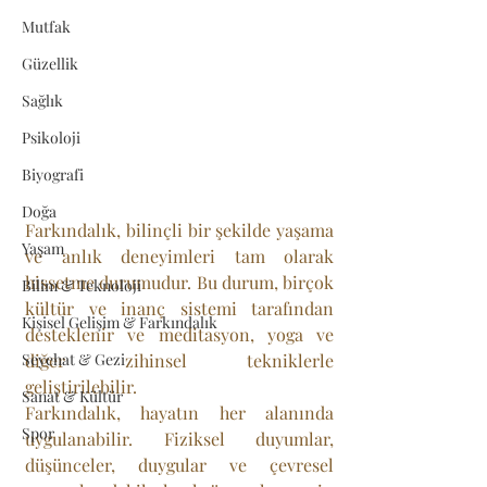
Mutfak
Güzellik
Sağlık
Psikoloji
Biyografi
Doğa
Farkındalık, bilinçli bir şekilde yaşama 
Yaşam
ve anlık deneyimleri tam olarak 
hissetme durumudur. Bu durum, birçok 
Bilim & Teknoloji
kültür ve inanç sistemi tarafından 
Kişisel Gelişim & Farkındalık
desteklenir ve meditasyon, yoga ve 
diğer zihinsel tekniklerle 
Seyehat & Gezi
geliştirilebilir.
Sanat & Kültür
Farkındalık, hayatın her alanında 
Spor
uygulanabilir. Fiziksel duyumlar, 
düşünceler, duygular ve çevresel 