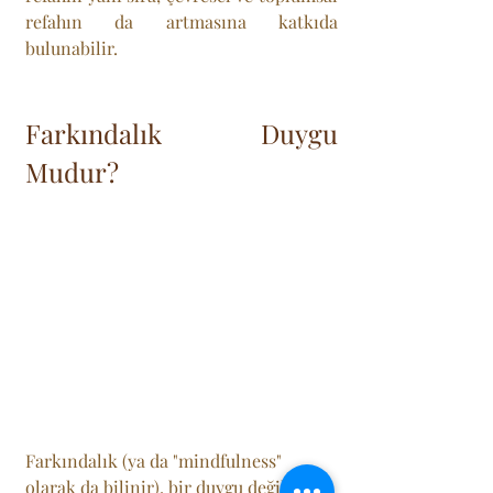
refahın da artmasına katkıda 
bulunabilir.
Farkındalık Duygu 
Mudur?
Farkındalık (ya da "mindfulness" 
olarak da bilinir), bir duygu değil, daha 