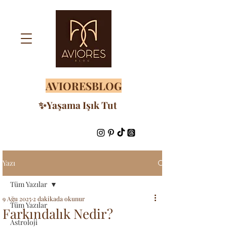
AVIORESBLOG
✨Yaşama Işık Tut
Yazı
Tüm Yazılar
9 Ağu 2025
2 dakikada okunur
Tüm Yazılar
Farkındalık Nedir?
Astroloji