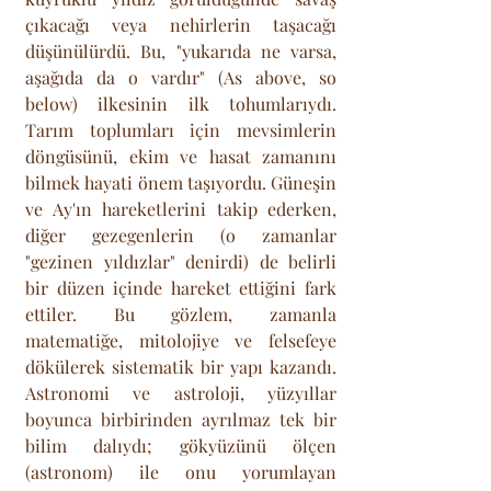
çıkacağı veya nehirlerin taşacağı 
düşünülürdü. Bu, "yukarıda ne varsa, 
aşağıda da o vardır" (As above, so 
below) ilkesinin ilk tohumlarıydı. 
Tarım toplumları için mevsimlerin 
döngüsünü, ekim ve hasat zamanını 
bilmek hayati önem taşıyordu. Güneşin 
ve Ay'ın hareketlerini takip ederken, 
diğer gezegenlerin (o zamanlar 
"gezinen yıldızlar" denirdi) de belirli 
bir düzen içinde hareket ettiğini fark 
ettiler. Bu gözlem, zamanla 
matematiğe, mitolojiye ve felsefeye 
dökülerek sistematik bir yapı kazandı. 
Astronomi ve astroloji, yüzyıllar 
boyunca birbirinden ayrılmaz tek bir 
bilim dalıydı; gökyüzünü ölçen 
(astronom) ile onu yorumlayan 