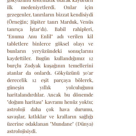
ilk medeniyetlerdi. Onlar için 
gezegenler, tanrıların bizzat kendisiydi 
(Örneğin; Jüpiter tanrı Marduk, Venüs 
tanrıça İştar'dı). Babil rahipleri, 
"Enuma Anu Enlil" adı verilen kil 
tabletlere binlerce göksel olayı ve 
bunların yeryüzündeki sonuçlarını 
kaydettiler. Bugün kullandığımız 12 
burçlu Zodyak kuşağının temellerini 
atanlar da onlardı. Gökyüzünü 30'ar 
derecelik 12 eşit parçaya bölerek, 
güneşin yıllık yolculuğunu 
haritalandırdılar. Ancak bu dönemde 
"doğum haritası" kavramı henüz yoktu; 
astroloji daha çok hava durumu, 
savaşlar, kıtlıklar ve kralların sağlığı 
üzerine odaklanan "Mundane" (Dünya) 
astrolojisiydi.