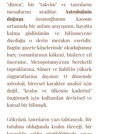
"düzen", bir "takvim" ve tanrıların 
mesajlarını aradılar. 
Astrolojinin 
doğuşu
, insanoğlunun kaosun 
ortasında bir anlam arayışının, hayatta 
kalma güdüsünün ve bilinmeyene 
duyduğu o derin merakın eseridir. 
Bugün gazete köşelerinde okuduğumuz 
burç yorumlarının kökeni, binlerce yıl 
öncesine, Mezopotamya'nın bereketli 
topraklarına, Sümer ve Babil'in yüksek 
zigguratlarına dayanır. O dönemde 
astroloji, bireysel karakter analizi için 
değil, "kralın ve ülkenin kaderini" 
öngörmek için kullanılan devletsel ve 
kutsal bir bilimşdi. 
Gökyüzü, tanrıların yazı tahtasıydı. Bir 
tutulma olduğunda kralın öleceği, bir 
kuyruklu yıldız görüldüğünde savaş 