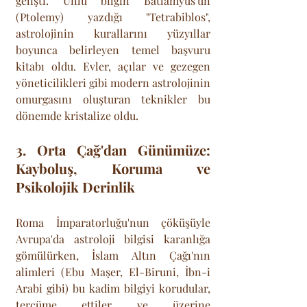
gelişti. Ünlü bilgin Batlamyus'un 
(Ptolemy) yazdığı "Tetrabiblos", 
astrolojinin kurallarını yüzyıllar 
boyunca belirleyen temel başvuru 
kitabı oldu. Evler, açılar ve gezegen 
yöneticilikleri gibi modern astrolojinin 
omurgasını oluşturan teknikler bu 
dönemde kristalize oldu.
3. Orta Çağ'dan Günümüze: 
Kayboluş, Koruma ve 
Psikolojik Derinlik
Roma İmparatorluğu'nun çöküşüyle 
Avrupa'da astroloji bilgisi karanlığa 
gömülürken, İslam Altın Çağı'nın 
alimleri (Ebu Maşer, El-Biruni, İbn-i 
Arabi gibi) bu kadim bilgiyi korudular, 
tercüme ettiler ve üzerine 