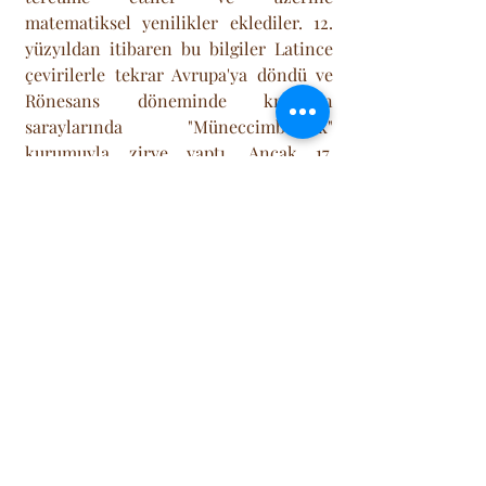
matematiksel yenilikler eklediler. 12. 
yüzyıldan itibaren bu bilgiler Latince 
çevirilerle tekrar Avrupa'ya döndü ve 
Rönesans döneminde kralların 
saraylarında "Müneccimbaşılık" 
kurumuyla zirve yaptı. Ancak 17. 
yüzyılda Aydınlanma Çağı ve bilimsel 
devrimle birlikte astronomi ve 
astroloji kesin olarak birbirinden 
ayrıldı. 20. yüzyıla gelindiğinde ise 
Carl Jung gibi psikologların 
çalışmalarıyla astroloji, "kehanet" 
odaklı olmaktan çıkıp, "karakter 
analizi ve psikolojik farkındalık" aracı 
olarak (Psikolojik Astroloji) yeniden 
doğdu ve bugünkü popüler formuna 
kavuştu.