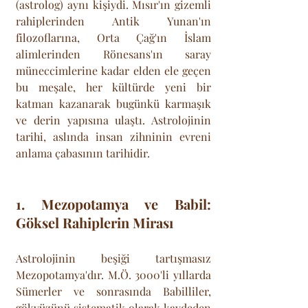
(astrolog) aynı kişiydi. Mısır'ın gizemli 
rahiplerinden Antik Yunan'ın 
filozoflarına, Orta Çağ'ın İslam 
alimlerinden Rönesans'ın saray 
müneccimlerine kadar elden ele geçen 
bu meşale, her kültürde yeni bir 
katman kazanarak bugünkü karmaşık 
ve derin yapısına ulaştı. Astrolojinin 
tarihi, aslında insan zihninin evreni 
anlama çabasının tarihidir.
1. Mezopotamya ve Babil: 
Göksel Rahiplerin Mirası
Astrolojinin beşiği tartışmasız 
Mezopotamya'dır. M.Ö. 3000'li yıllarda 
Sümerler ve sonrasında Babilliler, 
gökyüzünü sistematik olarak kaydeden 