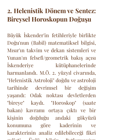
2. Helenistik Dönem ve Sentez: 
Bireysel Horoskopun Doğuşu
Büyük İskender'in fetihleriyle birlikte 
Doğu'nun (Babil) matematiksel bilgisi, 
Mısır'ın takvim ve dekan sistemleri ve 
Yunan'ın felsefi/geometrik bakış açısı 
İskenderiye kütüphanelerinde 
harmanlandı. M.Ö. 2. yüzyıl civarında, 
"Helenistik Astroloji" doğdu ve astroloji 
tarihinde devrimsel bir değişim 
yaşandı: Odak noktası devletlerden 
"bireye" kaydı. "Horoskop" (saate 
bakan) kavramı ortaya çıktı ve bir 
kişinin doğduğu andaki gökyüzü 
konumuna göre kaderinin ve 
karakterinin analiz edilebileceği fikri 