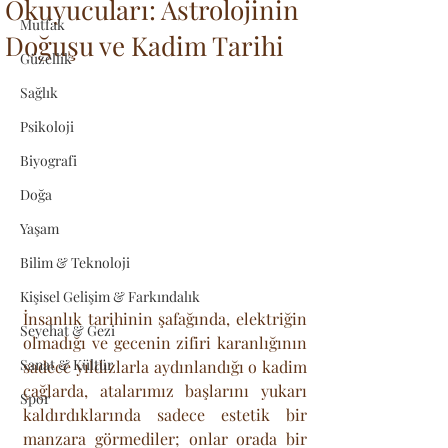
Okuyucuları: Astrolojinin
Mutfak
Doğuşu ve Kadim Tarihi
Güzellik
Sağlık
Psikoloji
Biyografi
Doğa
Yaşam
Bilim & Teknoloji
Kişisel Gelişim & Farkındalık
İnsanlık tarihinin şafağında, elektriğin 
Seyehat & Gezi
olmadığı ve gecenin zifiri karanlığının 
Sanat & Kültür
sadece yıldızlarla aydınlandığı o kadim 
çağlarda, atalarımız başlarını yukarı 
Spor
kaldırdıklarında sadece estetik bir 
manzara görmediler; onlar orada bir 