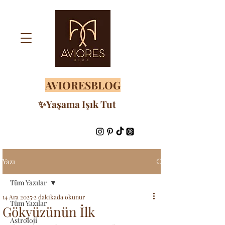
AVIORESBLOG
✨Yaşama Işık Tut
Yazı
Tüm Yazılar
14 Ara 2025
2 dakikada okunur
Tüm Yazılar
Gökyüzünün İlk
Astroloji