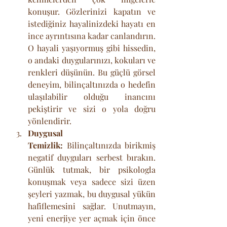
konuşur. Gözlerinizi kapatın ve 
istediğiniz hayalinizdeki hayatı en 
ince ayrıntısına kadar canlandırın. 
O hayali yaşıyormuş gibi hissedin, 
o andaki duygularınızı, kokuları ve 
renkleri düşünün. Bu güçlü görsel 
deneyim, bilinçaltınızda o hedefin 
ulaşılabilir olduğu inancını 
pekiştirir ve sizi o yola doğru 
yönlendirir.
Duygusal 
Temizlik:
 Bilinçaltınızda birikmiş 
negatif duyguları serbest bırakın. 
Günlük tutmak, bir psikologla 
konuşmak veya sadece sizi üzen 
şeyleri yazmak, bu duygusal yükün 
hafiflemesini sağlar. Unutmayın, 
yeni enerjiye yer açmak için önce 