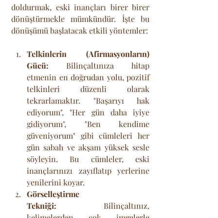
doldurmak, eski inançları birer birer 
dönüştürmekle mümkündür. İşte bu 
dönüşümü başlatacak etkili yöntemler:
Telkinlerin (Afirmasyonların) 
Gücü:
 Bilinçaltınıza hitap 
etmenin en doğrudan yolu, pozitif 
telkinleri düzenli olarak 
tekrarlamaktır. "Başarıyı hak 
ediyorum", "Her gün daha iyiye 
gidiyorum", "Ben kendime 
güveniyorum" gibi cümleleri her 
gün sabah ve akşam yüksek sesle 
söyleyin. Bu cümleler, eski 
inançlarınızı zayıflatıp yerlerine 
yenilerini koyar.
Görselleştirme 
Tekniği:
 Bilinçaltınız, 
kelimelerden çok imgelerle 