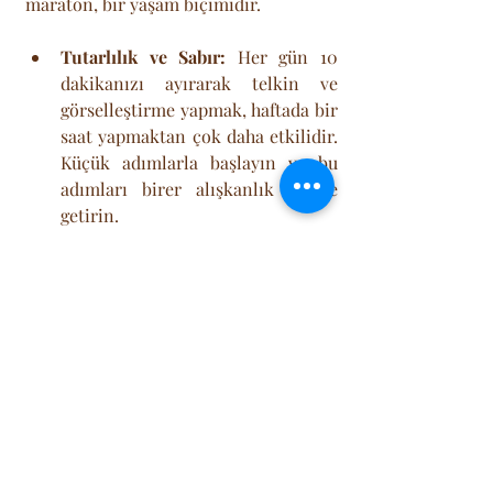
maraton, bir yaşam biçimidir.
Tutarlılık ve Sabır:
 Her gün 10 
dakikanızı ayırarak telkin ve 
görselleştirme yapmak, haftada bir 
saat yapmaktan çok daha etkilidir. 
Küçük adımlarla başlayın ve bu 
adımları birer alışkanlık haline 
getirin.
Kendinize Şefkat Gösterin:
 Eski 
kalıpların zaman zaman geri 
dönmesi çok normaldir. Bu 
anlarda kendinizi yargılamak 
yerine, kendinize karşı nazik olun. 
"Evet, bu düşünce yine geldi ama 
ben artık ne yapacağımı 
biliyorum" deyin ve pozitif 
telkinlerinize geri dönün.
Küçük Zaferleri 