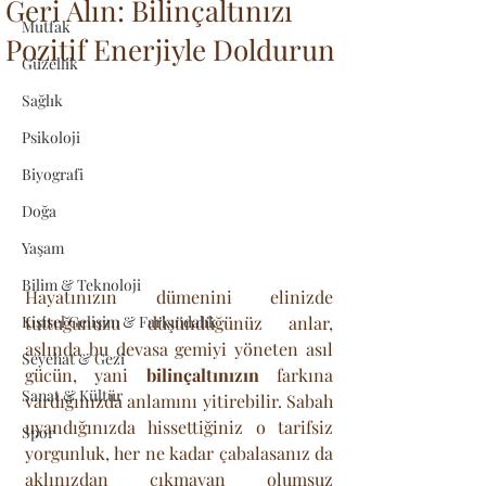
Geri Alın: Bilinçaltınızı
Mutfak
Pozitif Enerjiyle Doldurun
Güzellik
Sağlık
Psikoloji
Biyografi
Doğa
Yaşam
Bilim & Teknoloji
Hayatınızın dümenini elinizde 
tuttuğunuzu düşündüğünüz anlar, 
Kişisel Gelişim & Farkındalık
aslında bu devasa gemiyi yöneten asıl 
Seyehat & Gezi
gücün, yani 
bilinçaltınızın
 farkına 
Sanat & Kültür
vardığınızda anlamını yitirebilir. Sabah 
uyandığınızda hissettiğiniz o tarifsiz 
Spor
yorgunluk, her ne kadar çabalasanız da 
aklınızdan çıkmayan olumsuz 