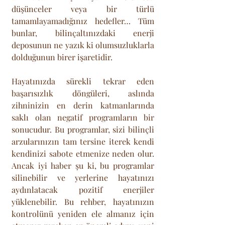
düşünceler veya bir türlü 
tamamlayamadığınız hedefler… Tüm 
bunlar, bilinçaltınızdaki enerji 
deposunun ne yazık ki olumsuzluklarla 
dolduğunun birer işaretidir. 
Hayatınızda sürekli tekrar eden 
başarısızlık döngüleri, aslında 
zihninizin en derin katmanlarında 
saklı olan negatif programların bir 
sonucudur. Bu programlar, sizi bilinçli 
arzularınızın tam tersine iterek kendi 
kendinizi sabote etmenize neden olur. 
Ancak iyi haber şu ki, bu programlar 
silinebilir ve yerlerine hayatınızı 
aydınlatacak pozitif enerjiler 
yüklenebilir. Bu rehber, hayatınızın 
kontrolünü yeniden ele almanız için 