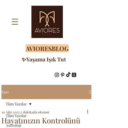
AVIORESBLOG
✨Yaşama Işık Tut
Yazı
Tüm Yazılar
30 Ağu 2025
2 dakikada okunur
Tüm Yazılar
Hayatınızın Kontrolünü
Astroloji