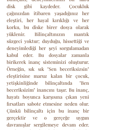
disk gibi kaydeder. Çocukluk 
çağınızdan itibaren yaşadığınız her 
eleştiri, her hayal kırıklığı ve her 
korku, bu diske birer dosya olarak 
yüklenir. Bilinçaltınızın mantık 
süzgeci yoktur; duyduğu, hissettiği ve 
deneyimlediği her şeyi sorgulamadan 
kabul eder. Bu dosyalar zamanla 
birikerek inanç sisteminizi oluşturur. 
Örneğin, sık sık "Sen beceriksizsin" 
eleştirisine maruz kalan bir çocuk, 
yetişkinliğinde bilinçaltında "Ben 
beceriksizim" inancını taşır. Bu inanç, 
hayatı boyunca karşısına çıkan yeni 
fırsatları sabote etmesine neden olur. 
Çünkü bilinçaltı için bu inanç bir 
gerçektir ve o gerçeğe uygun 
davranışlar sergilemeye devam eder. 