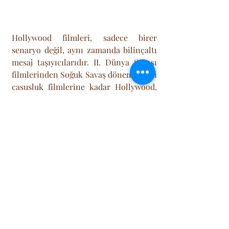
Hollywood filmleri, sadece birer 
senaryo değil, aynı zamanda bilinçaltı 
mesaj taşıyıcılarıdır. II. Dünya Savaşı 
filmlerinden Soğuk Savaş dönemindeki 
casusluk filmlerine kadar Hollywood, 
tarihi genellikle Amerikan 
perspektifinden yeniden yazar.
Algı Yönetimi:
 Dünyanın geri 
kalanı, New York sokaklarını, 
Amerikan liselerindeki baloları 
veya Noel sabahı ritüellerini kendi 
kültürlerinden daha iyi bilir hale 
gelmiştir. Bu durum, sosyolojide 
"Kültürel Emperyalizm"
 olarak 
adlandırılır; yerel kültürlerin 
Hollywood'un sunduğu parıltılı 