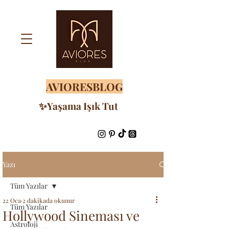
AVIORESBLOG
✨Yaşama Işık Tut
Yazı
Tüm Yazılar
22 Oca
2 dakikada okunur
Tüm Yazılar
Hollywood Sineması ve
Astroloji