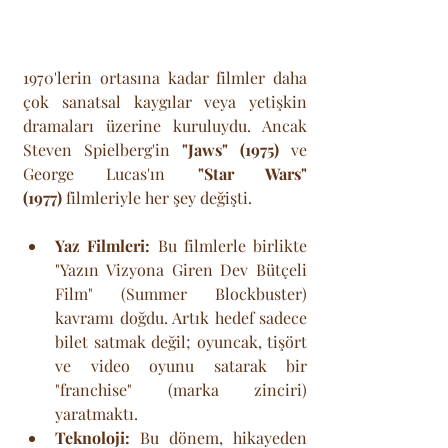
1970'lerin ortasına kadar filmler daha 
çok sanatsal kaygılar veya yetişkin 
dramaları üzerine kuruluydu. Ancak 
Steven Spielberg'in 
"Jaws" (1975)
 ve 
George Lucas'ın 
"Star Wars" 
(1977)
 filmleriyle her şey değişti.
Yaz Filmleri:
 Bu filmlerle birlikte 
"Yazın Vizyona Giren Dev Bütçeli 
Film" (Summer Blockbuster) 
kavramı doğdu. Artık hedef sadece 
bilet satmak değil; oyuncak, tişört 
ve video oyunu satarak bir 
"franchise" (marka zinciri) 
yaratmaktı.
Teknoloji:
 Bu dönem, hikayeden 