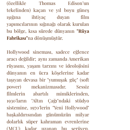
(özellikle Thomas Edison’un 
tekelinden) kaçan ve yıl boyu güneş 
ışığına ihtiyaç duyan film 
yapımcılarının sığınağı olarak kurulan 
bu bölge, kısa sürede dünyanın 
"Rüya 
Fabrikası"
na dönüşmüştür. 
Hollywood sineması, sadece eğlence 
aracı değildir; aynı zamanda Amerikan 
rüyasını, yaşam tarzını ve ideolojisini 
dünyanın en ücra köşelerine kadar 
taşıyan devasa bir "yumuşak güç" (soft 
power) mekanizmasıdır. Sessiz 
filmlerin abartılı mimiklerinden, 
1930'ların "Altın Çağı"ndaki stüdyo 
sistemine, 1970'lerin "Yeni Hollywood" 
başkaldırısından günümüzün milyar 
dolarlık süper kahraman evrenlerine 
(MCU) kadar uzanan bu serüven, 