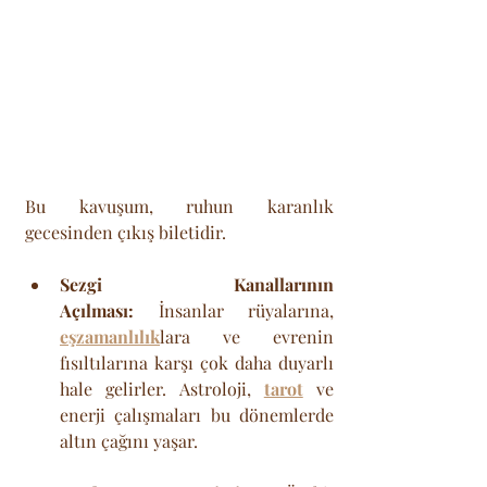
Bu kavuşum, ruhun karanlık 
gecesinden çıkış biletidir.
Sezgi Kanallarının 
Açılması:
 İnsanlar rüyalarına, 
eşzamanlılık
lara ve evrenin 
fısıltılarına karşı çok daha duyarlı 
hale gelirler. Astroloji, 
tarot
 ve 
enerji çalışmaları bu dönemlerde 
altın çağını yaşar.