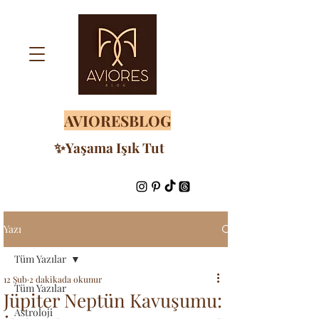
AVIORESBLOG
✨Yaşama Işık Tut
Yazı
Tüm Yazılar
12 Şub
2 dakikada okunur
Tüm Yazılar
Jüpiter Neptün Kavuşumu:
Astroloji