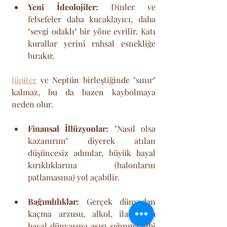
Yeni İdeolojiler:
 Dinler ve 
felsefeler daha kucaklayıcı, daha 
"sevgi odaklı" bir yöne evrilir. Katı 
kurallar yerini ruhsal esnekliğe 
bırakır.
Jüpiter
 ve Neptün birleştiğinde "sınır" 
kalmaz, bu da bazen kaybolmaya 
neden olur.
Finansal İllüzyonlar:
 "Nasıl olsa 
kazanırım" diyerek atılan 
düşüncesiz adımlar, büyük hayal 
kırıklıklarına (balonların 
patlamasına) yol açabilir.
Bağımlılıklar:
 Gerçek dünyadan 
kaçma arzusu, alkol, ilaç veya 
hayal dünyasına aşırı sığınma gibi 