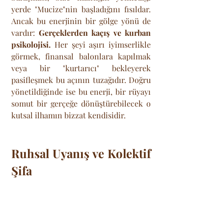
yerde "Mucize"nin başladığını fısıldar. 
Ancak bu enerjinin bir gölge yönü de 
vardır: 
Gerçeklerden kaçış ve kurban 
psikolojisi.
 Her şeyi aşırı iyimserlikle 
görmek, finansal balonlara kapılmak 
veya bir "kurtarıcı" bekleyerek 
pasifleşmek bu açının tuzağıdır. Doğru 
yönetildiğinde ise bu enerji, bir rüyayı 
somut bir gerçeğe dönüştürebilecek o 
kutsal ilhamın bizzat kendisidir.
Ruhsal Uyanış ve Kolektif 
Şifa