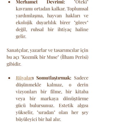
Merhamet Devrimi:
 "Öteki" 
kavramı ortadan kalkar. Toplumsal 
yardımlaşma, hayvan hakları ve 
ekolojik duyarlılık birer "görev" 
değil, ruhsal bir ihtiyaç haline 
gelir.
Sanatçılar, yazarlar ve tasarımcılar için 
bu açı "Kozmik bir Muse" (İlham Perisi) 
gibidir.
Rüyalar
ı Somutlaştırmak:
 Sadece 
düşünmekle kalmaz, o derin 
vizyonları bir filme, bir kitaba 
veya bir markaya dönüştürme 
gücü bulursunuz. Estetik algısı 
yükselir, "sıradan" olan her şey 
büyüleyici bir hal alır.