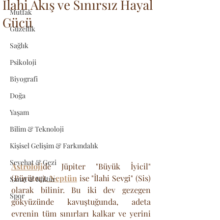
İlahi Akış ve Sınırsız Hayal
Mutfak
Gücü
Güzellik
Sağlık
Psikoloji
Biyografi
Doğa
Yaşam
Bilim & Teknoloji
Kişisel Gelişim & Farkındalık
Seyehat & Gezi
Astroloji
de Jüpiter "Büyük İyicil" 
(Büyüteç),
 Neptün
 ise "İlahi Sevgi" (Sis) 
Sanat & Kültür
olarak bilinir. Bu iki dev gezegen 
Spor
gökyüzünde kavuştuğunda, adeta 
evrenin tüm sınırları kalkar ve yerini 