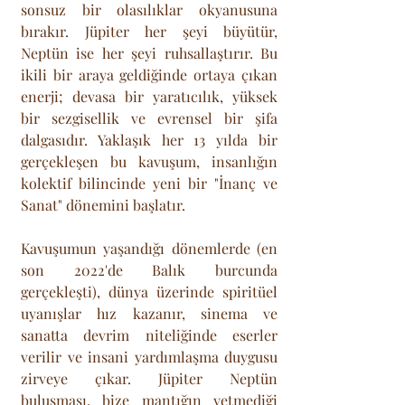
sonsuz bir olasılıklar okyanusuna 
bırakır. Jüpiter her şeyi büyütür, 
Neptün ise her şeyi ruhsallaştırır. Bu 
ikili bir araya geldiğinde ortaya çıkan 
enerji; devasa bir yaratıcılık, yüksek 
bir sezgisellik ve evrensel bir şifa 
dalgasıdır. Yaklaşık her 13 yılda bir 
gerçekleşen bu kavuşum, insanlığın 
kolektif bilincinde yeni bir "İnanç ve 
Sanat" dönemini başlatır.
Kavuşumun yaşandığı dönemlerde (en 
son 2022'de Balık burcunda 
gerçekleşti), dünya üzerinde spiritüel 
uyanışlar hız kazanır, sinema ve 
sanatta devrim niteliğinde eserler 
verilir ve insani yardımlaşma duygusu 
zirveye çıkar. Jüpiter Neptün 
buluşması, bize mantığın yetmediği 