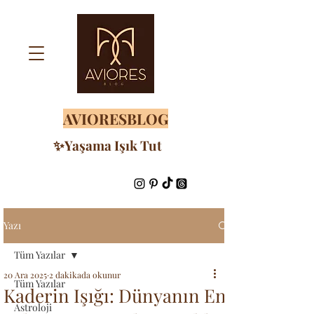
AVIORESBLOG
✨Yaşama Işık Tut
Yazı
Tüm Yazılar
20 Ara 2025
2 dakikada okunur
Tüm Yazılar
Kaderin Işığı: Dünyanın En
Astroloji