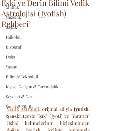
Eski ve Derin Bilimi Vedik
Mutfak
Astrolojisi (Jyotish)
Güzellik
Rehberi
Sağlık
Psikoloji
Biyografi
Doğa
Yaşam
Bilim & Teknoloji
Kişisel Gelişim & Farkındalık
Seyehat & Gezi
Sanat & Kültür
Vedik Astroloji
,
 orijinal adıyla 
Jyotish
. 
Sanskritçe'de "Işık" (Jyoti) ve "Yaratıcı" 
Spor
(Isha) kelimelerinin birleşiminden 
doğan Jyotish, kelime anlamıyla 