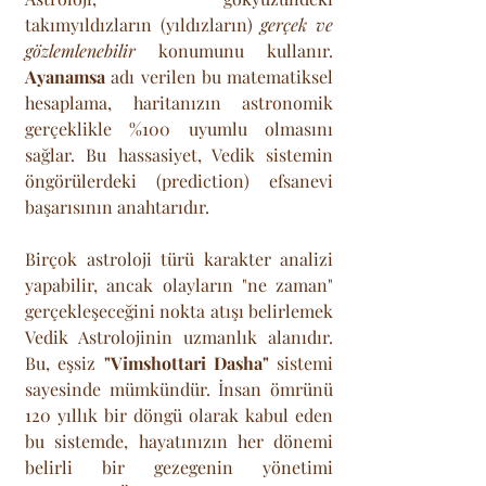
takımyıldızların (yıldızların) 
gerçek ve 
gözlemlenebilir
 konumunu kullanır. 
Ayanamsa
 adı verilen bu matematiksel 
hesaplama, haritanızın astronomik 
gerçeklikle %100 uyumlu olmasını 
sağlar. Bu hassasiyet, Vedik sistemin 
öngörülerdeki (prediction) efsanevi 
başarısının anahtarıdır.
Birçok astroloji türü karakter analizi 
yapabilir, ancak olayların "ne zaman" 
gerçekleşeceğini nokta atışı belirlemek 
Vedik Astrolojinin uzmanlık alanıdır. 
Bu, eşsiz 
"Vimshottari Dasha"
 sistemi 
sayesinde mümkündür. İnsan ömrünü 
120 yıllık bir döngü olarak kabul eden 
bu sistemde, hayatınızın her dönemi 
belirli bir gezegenin yönetimi 