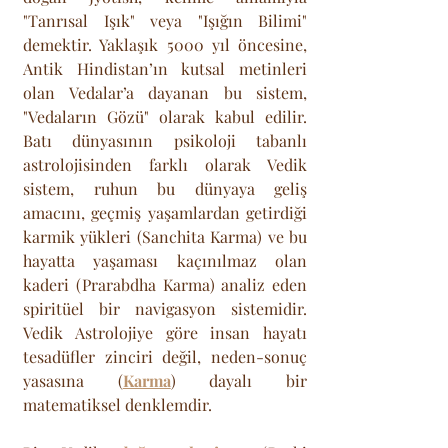
"Tanrısal Işık" veya "Işığın Bilimi" 
demektir. Yaklaşık 5000 yıl öncesine, 
Antik Hindistan’ın kutsal metinleri 
olan Vedalar’a dayanan bu sistem, 
"Vedaların Gözü" olarak kabul edilir. 
Batı dünyasının psikoloji tabanlı 
astrolojisinden farklı olarak Vedik 
sistem, ruhun bu dünyaya geliş 
amacını, geçmiş yaşamlardan getirdiği 
karmik yükleri (Sanchita Karma) ve bu 
hayatta yaşaması kaçınılmaz olan 
kaderi (Prarabdha Karma) analiz eden 
spiritüel bir navigasyon sistemidir. 
Vedik Astrolojiye göre insan hayatı 
tesadüfler zinciri değil, neden-sonuç 
yasasına (
Karma
) dayalı bir 
matematiksel denklemdir.