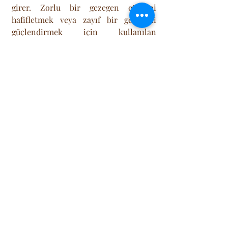
girer. Zorlu bir gezegen etkisini 
hafifletmek veya zayıf bir gezegeni 
güçlendirmek için kullanılan 
mantralar, yantralar, özel değerli taşlar 
ve en önemlisi hayır işleri 
(bağış/sadaka), enerjiyi dönüştürme 
yöntemleridir. Jyotish, "Kaderinde 
yağmur varsa yağar, ama Upaya ile 
sağlam bir barınak inşa edip 
ıslanmaktan korunabilirsin" felsefesini 
öğretir.