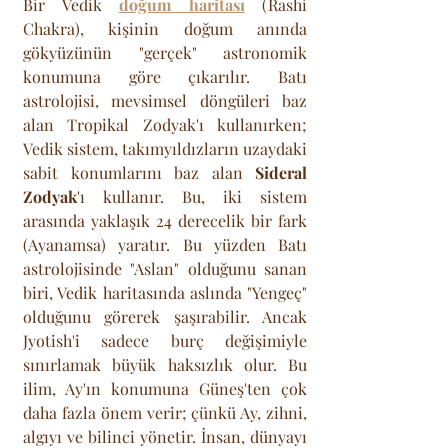
Bir Vedik 
doğum haritası
 (Rashi 
Chakra), kişinin doğum anında 
gökyüzünün "gerçek" astronomik 
konumuna göre çıkarılır. Batı 
astrolojisi, mevsimsel döngüleri baz 
alan Tropikal Zodyak'ı kullanırken; 
Vedik sistem, takımyıldızların uzaydaki 
sabit konumlarını baz alan 
Sideral 
Zodyak
'ı kullanır. Bu, iki sistem 
arasında yaklaşık 24 derecelik bir fark 
(Ayanamsa) yaratır. Bu yüzden Batı 
astrolojisinde "Aslan" olduğunu sanan 
biri, Vedik haritasında aslında "Yengeç" 
olduğunu görerek şaşırabilir. Ancak 
Jyotish'i sadece burç değişimiyle 
sınırlamak büyük haksızlık olur. Bu 
ilim, Ay'ın konumuna Güneş'ten çok 
daha fazla önem verir; çünkü Ay, zihni, 
algıyı ve bilinci yönetir. İnsan, dünyayı 