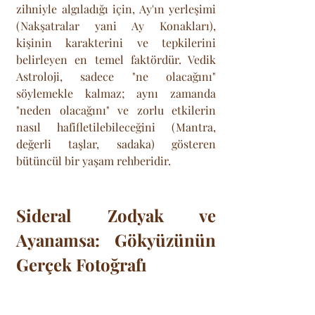
zihniyle algıladığı için, Ay'ın yerleşimi 
(Nakşatralar yani Ay Konakları), 
kişinin karakterini ve tepkilerini 
belirleyen en temel faktördür. Vedik 
Astroloji, sadece "ne olacağını" 
söylemekle kalmaz; aynı zamanda 
"neden olacağını" ve zorlu etkilerin 
nasıl hafifletilebileceğini (Mantra, 
değerli taşlar, sadaka) gösteren 
bütüncül bir yaşam rehberidir.
Sideral Zodyak ve 
Ayanamsa: Gökyüzünün 
Gerçek Fotoğrafı