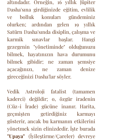
altındadır. Örneğin, 16 yıllık Jüpiter 
Dasha'sına girdiğinizde eğitim, evlilik 
ve bolluk konuları gündeminiz 
olurken; ardından gelen 19 yıllık 
Satürn Dasha'sında disiplin, çalışma ve 
karmik sınavlar başlar. Hangi 
gezegenin "yönetiminde" olduğunuzu 
bilmek, hayatınızın hava durumunu 
bilmek gibidir; ne zaman şemsiye 
açacağınızı, ne zaman denize 
gireceğinizi Dasha'lar söyler.
Vedik Astroloji fatalist (tamamen 
kaderci) değildir; o, özgür iradenin 
(Cüz-i İrade) gücüne inanır. Harita, 
geçmişten getirdiğiniz karmayı 
gösterir, ancak bu karmanın etkilerini 
yönetmek sizin elinizdedir. İşte burada 
"Upaya"
 (İyileştirme/Çareler) devreye 