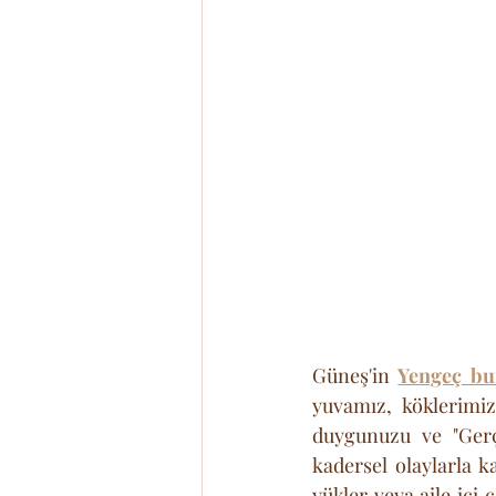
Güneş'in 
Yengeç bu
yuvamız, köklerimi
duygunuzu ve "Gerç
kadersel olaylarla k
yükler veya aile içi