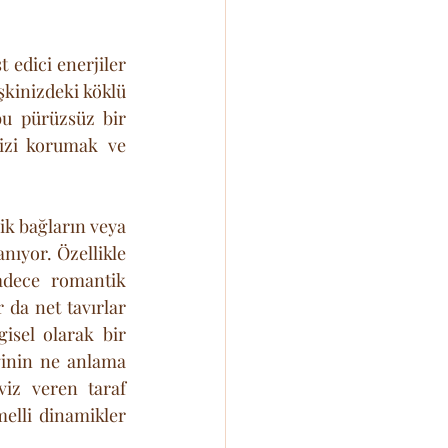
 edici enerjiler 
kinizdeki köklü 
u pürüzsüz bir 
izi korumak ve 
k bağların veya 
ıyor. Özellikle 
dece romantik 
 da net tavırlar 
isel olarak bir 
ginin ne anlama 
viz veren taraf 
melli dinamikler 