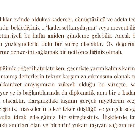
klıklar evinde oldukça kadersel, dönüştürücü ve adeta test
ır beklediğiniz o "kadersel karşılaşma" veya mevcut iliş
otansiyeli bu hafta aniden gündeme gelebilir. Ancak b
ü yüzleşmelerle dolu bir süreç olacaktır. Öz değerin
rme dengesini sağlamak birincil önceliğiniz olmalı. 
tiğimiz değeri hatırlatırken, geçmişte yarım kalmış karmi
amış defterlerin tekrar karşımıza çıkmasına olanak tan
kaniyet arayışımızın yüksek olduğu bu süreçte, sa
riyer ve iş bağlantılarında da diplomatik ama bir o kadar
 olacaktır. Karşınızdaki kişinin gerçek niyetlerini sezg
eceğiniz, maskelerin teker teker düştüğü ve gerçek sev
utta idrak edeceğiniz bir süreçtesiniz. İlişkilerde ta
klı sınırları olan ve birbirini yukarı taşıyan sağlam te