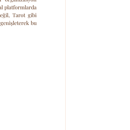
al platformlarda 
ğil, Tarot gibi 
enişleterek bu 