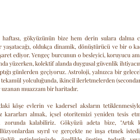
haftası, gökyüzünün bize hem derin sulara dalma ce
r yaşatacağı, oldukça dinamik, dönüştürücü ve bir o ka
işaret ediyor. Yengeç burcunun o besleyici, koruyucu a
nda yüzerken, kolektif alanda duygusal güvenlik ihtiyacı
ığı günlerden geçiyoruz. Astroloji, yalnızca bir gelecek
ekamül yolculuğunda, ikincil ilerletmelerden (secondar
ar uzanan muazzam bir haritadır. 
daki köşe evlerin ve kadersel aksların tetiklenmesiyle
iz kararları almak, içsel otoritemizi yeniden tesis et
zorunda kalabiliriz. Gökyüzü adeta bize, "Artık ke
llüzyonlardan sıyrıl ve gerçekte ne inşa etmek istediğ
ünlük rutinlerimizde, özellikle üretim, tedarik vey