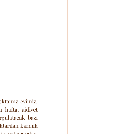
ktamız evimiz, 
hafta, aidiyet 
ulatacak bazı 
ktarılan karmik 
u ortaya çıkış, 