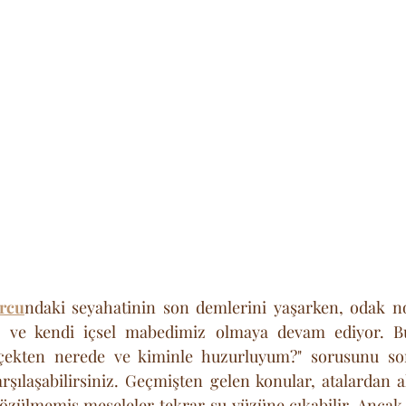
rcu
ndaki seyahatinin son demlerini yaşarken, odak no
z ve kendi içsel mabedimiz olmaya devam ediyor. Bu 
ekten nerede ve kiminle huzurluyum?" sorusunu sorg
arşılaşabilirsiniz. Geçmişten gelen konular, atalardan a
 çözülmemiş meseleler tekrar su yüzüne çıkabilir. Ancak b