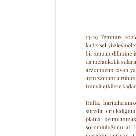
13-19 Temmuz 2026 
kadersel yüzleşmele
bir zaman dilimine 
da melankolik suları
arzumuzun tavan yapt
aynı zamanda ruhun t
transit etkilere kad
Hafta, haritalarımız
süredir ertelediğim
planla uyumlanmak 
sorumluluğunu al, i
mesajını veriyor. G