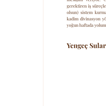
gerektiren iş süreçler
olsun) sistem kurma 
kadim divinasyon yö
yoğun haftada yolum
Yengeç Sula