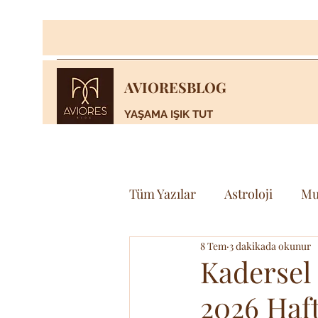
AVIORESBLOG
YAŞAMA IŞIK TUT
Tüm Yazılar
Astroloji
Mu
8 Tem
3 dakikada okunur
Yaşam
Bilim & Teknoloj
Kadersel
2026 Haft
Spor