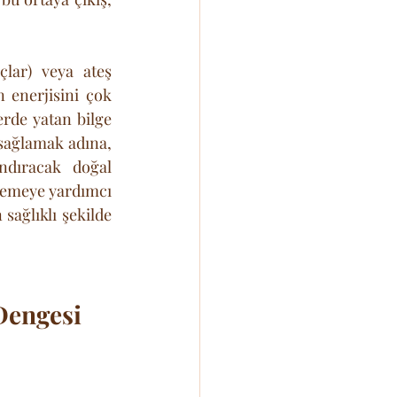
çlar) veya ateş 
 enerjisini çok 
rde yatan bilge 
sağlamak adına, 
ndıracak doğal 
lemeye yardımcı 
ağlıklı şekilde 
Dengesi