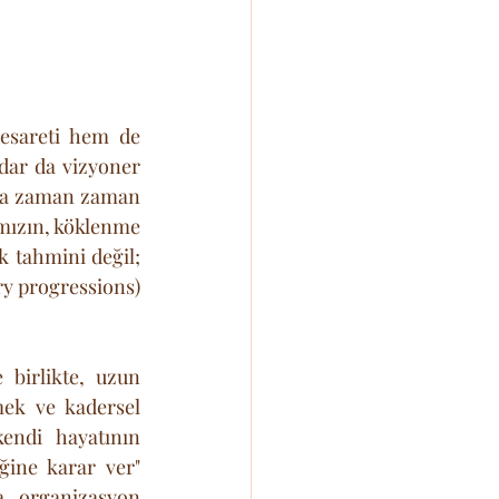
sareti hem de 
dar da vizyoner 
ma zaman zaman 
mızın, köklenme 
 tahmini değil; 
y progressions) 
 birlikte, uzun 
mek ve kadersel 
ndi hayatının 
ine karar ver" 
a organizasyon 