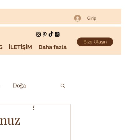
Giriş
Bize Ulaşın
G
İLETİŞİM
Daha fazla
i
Doğa
Sanat & Kültür
mmuz