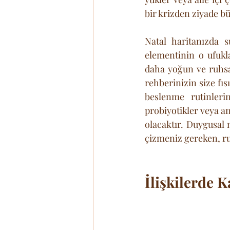
bir krizden ziyade bü
Natal haritanızda s
elementinin o ufukla
daha yoğun ve ruhsal
rehberinizin size fı
beslenme rutinleri
probiyotikler veya 
olacaktır. Duygusal 
çizmeniz gereken, ruh
İlişkilerde 