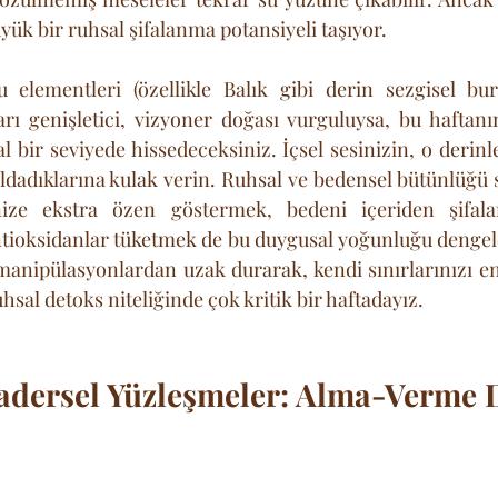
yük bir ruhsal şifalanma potansiyeli taşıyor. 
u elementleri (özellikle Balık gibi derin sezgisel bur
rı genişletici, vizyoner doğası vurguluysa, bu haftanın
 bir seviyede hissedeceksiniz. İçsel sesinizin, o derinle
sıldadıklarına kulak verin. Ruhsal ve bedensel bütünlüğü 
nize ekstra özen göstermek, bedeni içeriden şifala
antioksidanlar tüketmek de bu duygusal yoğunluğu denge
manipülasyonlardan uzak durarak, kendi sınırlarınızı en s
sal detoks niteliğinde çok kritik bir haftadayız.
Kadersel Yüzleşmeler: Alma-Verme 