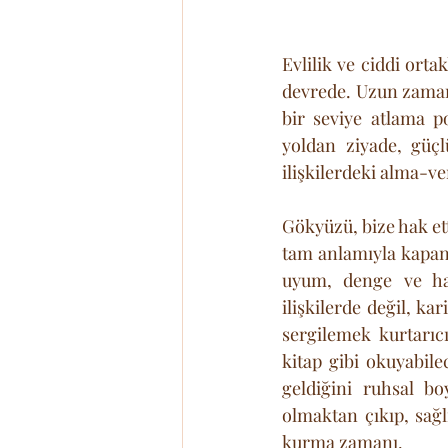
Evlilik ve ciddi orta
devrede. Uzun zamand
bir seviye atlama p
yoldan ziyade, güçl
ilişkilerdeki alma-ve
Gökyüzü, bize hak et
tam anlamıyla kapanm
uyum, denge ve hak
ilişkilerde değil, ka
sergilemek kurtarıcı
kitap gibi okuyabil
geldiğini ruhsal boy
olmaktan çıkıp, sağlı
kurma zamanı.