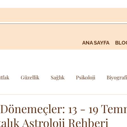
ANA SAYFA
BLO
tfak
Güzellik
Sağlık
Psikoloji
Biyograf
i
Kişisel Gelişim & Farkındalık
Seyehat & Gezi
 Dönemeçler: 13 - 19 Te
alık Astroloji Rehberi