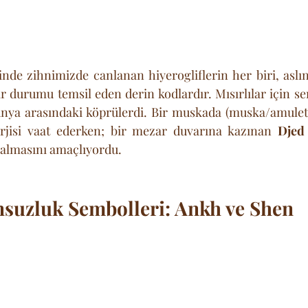
inde zihnimizde canlanan hiyerogliflerin her biri, aslın
r durumu temsil eden derin kodlardır. Mısırlılar için sem
dünya arasındaki köprülerdi. Bir muskada (muska/amulet
rjisi vaat ederken; bir mezar duvarına kazınan 
Djed
kalmasını amaçlıyordu.
suzluk Sembolleri: Ankh ve Shen