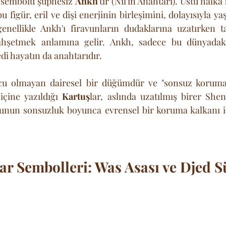
 sembolü şüphesiz 
Ankh
'tır (Nil'in Anahtarı). Üstü halka ş
 figür, eril ve dişi enerjinin birleşimini, dolayısıyla y
enellikle Ankh'ı firavunların dudaklarına uzatırken tas
ahşetmek anlamına gelir. Ankh, sadece bu dünyadaki
i hayatın da anahtarıdır.
cu olmayan dairesel bir düğümdür ve "sonsuz korumayı
içine yazıldığı 
Kartuş
lar, aslında uzatılmış birer Shen 
hunun sonsuzluk boyunca evrensel bir koruma kalkanı iç
rar Sembolleri: Was Asası ve Djed 