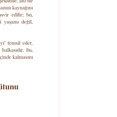
eklinde, altı ise 
aşamın kaynağını 
vir edilir; bu, 
 yaşamı değil, 
" temsil eder. 
halkasıdır. Bu, 
inde kalmasını 
Sütunu