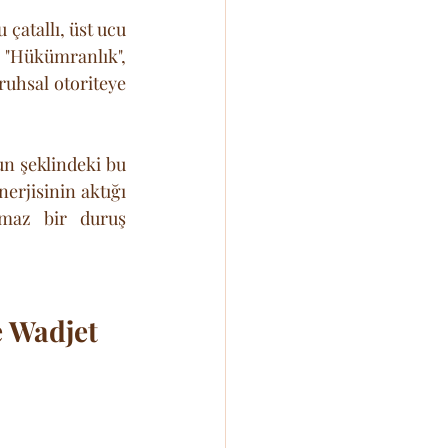
u çatallı, üst ucu 
 "Hükümranlık", 
uhsal otoriteye 
un şeklindeki bu 
erjisinin aktığı 
lmaz bir duruş 
e Wadjet