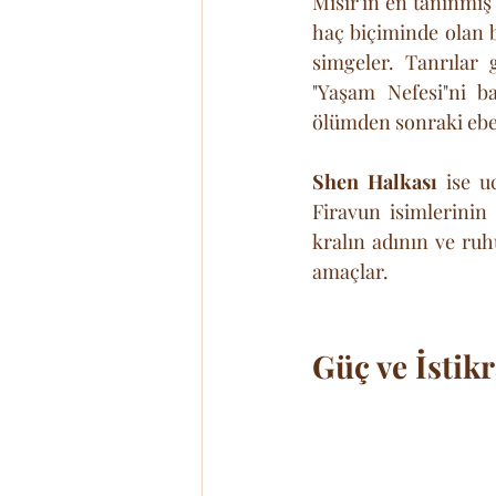
Mısır'ın en tanınmış
haç biçiminde olan bu
simgeler. Tanrılar g
"Yaşam Nefesi"ni b
ölümden sonraki ebed
Shen Halkası
 ise u
Firavun isimlerinin 
kralın adının ve ru
amaçlar.
Güç ve İstik