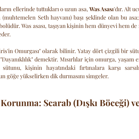
ların ellerinde tuttukları o uzun asa, 
Was Asası
'dır. Alt uc
n (muhtemelen Seth hayvanı) başı şeklinde olan bu asa;
bolüdür. Was asası, taşıyan kişinin hem dünyevi hem de r
eder.
iris'in Omurgası" olarak bilinir. Yatay dört çizgili bir süt
 "Dayanıklılık" demektir. Mısırlılar için omurga, yaşam en
sütunu, kişinin hayatındaki fırtınalara karşı sarsı
un göğe yükselirken dik durmasını simgeler.
Korunma: Scarab (Dışkı Böceği) v