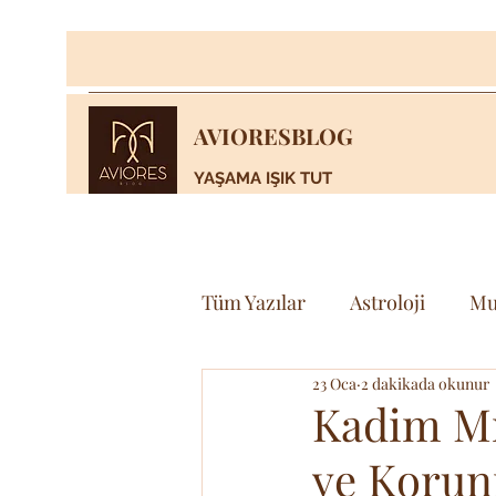
AVIORESBLOG
YAŞAMA IŞIK TUT
Tüm Yazılar
Astroloji
Mu
23 Oca
2 dakikada okunur
Yaşam
Bilim & Teknoloj
Kadim Mı
ve Korun
Spor