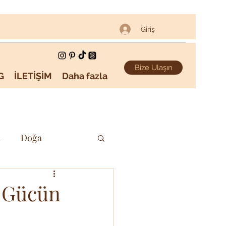
Giriş
Bize Ulaşın
G
İLETİŞİM
Daha fazla
i
Doğa
Sanat & Kültür
, Gücün