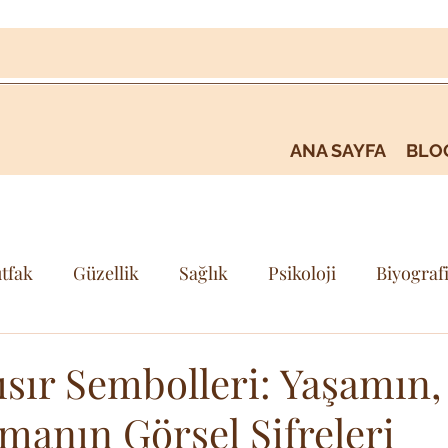
ANA SAYFA
BLO
tfak
Güzellik
Sağlık
Psikoloji
Biyograf
i
Kişisel Gelişim & Farkındalık
Seyehat & Gezi
sır Sembolleri: Yaşamın
manın Görsel Şifreleri