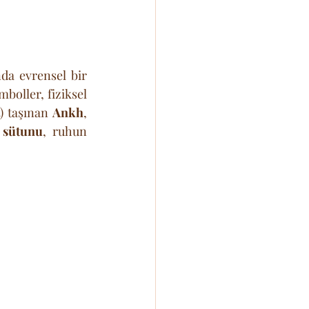
da evrensel bir 
boller, fiziksel 
) taşınan 
Ankh
, 
 sütunu
, ruhun 