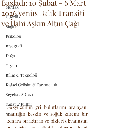
Başladı: 10 Şubat - 6 Mart
Mutfak
2026 Venüs Balık Transiti
Güzellik
ve İlahi Aşkın Altın Çağı
Sağlık
Psikoloji
Biyografi
Doğa
Yaşam
Bilim & Teknoloji
Kişisel Gelişim & Farkındalık
Seyehat & Gezi
Sanat & Kültür
Gökyüzünün gri bulutlarını aralayan, 
mantığın keskin ve soğuk kılıcını bir 
Spor
kenara bıraktıran ve bizleri okyanusun 
en derin, en şefkatli sularına davet 