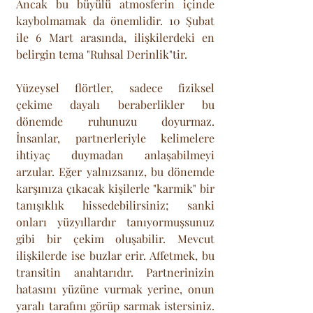
Ancak bu büyülü atmosferin içinde 
kaybolmamak da önemlidir. 10 Şubat 
ile 6 Mart arasında, ilişkilerdeki en 
belirgin tema "Ruhsal Derinlik"tir. 
Yüzeysel flörtler, sadece fiziksel 
çekime dayalı beraberlikler bu 
dönemde ruhunuzu doyurmaz. 
İnsanlar, partnerleriyle kelimelere 
ihtiyaç duymadan anlaşabilmeyi 
arzular. Eğer yalnızsanız, bu dönemde 
karşınıza çıkacak kişilerle "karmik" bir 
tanışıklık hissedebilirsiniz; sanki 
onları yüzyıllardır tanıyormuşsunuz 
gibi bir çekim oluşabilir. Mevcut 
ilişkilerde ise buzlar erir. Affetmek, bu 
transitin anahtarıdır. Partnerinizin 
hatasını yüzüne vurmak yerine, onun 
yaralı tarafını görüp sarmak istersiniz. 