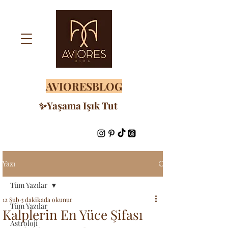
AVIORESBLOG
✨Yaşama Işık Tut
Yazı
Tüm Yazılar
12 Şub
3 dakikada okunur
Tüm Yazılar
Kalplerin En Yüce Şifası
Astroloji