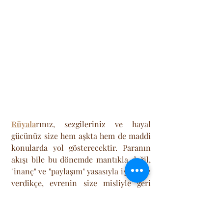
Rüyala
rınız, sezgileriniz ve hayal 
gücünüz size hem aşkta hem de maddi 
konularda yol gösterecektir. Paranın 
akışı bile bu dönemde mantıkla değil, 
"inanç" ve "paylaşım" yasasıyla işler. Siz 
verdikçe, evrenin size misliyle geri 
döndürdüğü o ilahi döngü şu an aktif. 
Kalbinizi açın, şifayı kabul edin ama 
ayaklarınızı yere basmayı da ihmal 