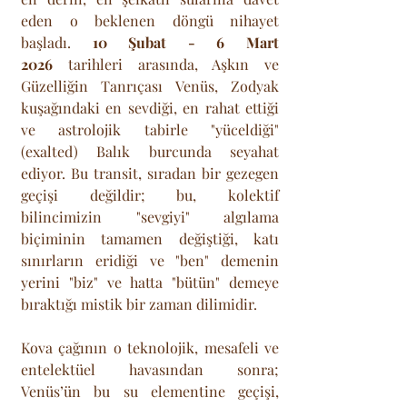
eden o beklenen döngü nihayet 
başladı. 
10 Şubat - 6 Mart 
2026
 tarihleri arasında, Aşkın ve 
Güzelliğin Tanrıçası Venüs, Zodyak 
kuşağındaki en sevdiği, en rahat ettiği 
ve astrolojik tabirle "yüceldiği" 
(exalted) Balık burcunda seyahat 
ediyor. Bu transit, sıradan bir gezegen 
geçişi değildir; bu, kolektif 
bilincimizin "sevgiyi" algılama 
biçiminin tamamen değiştiği, katı 
sınırların eridiği ve "ben" demenin 
yerini "biz" ve hatta "bütün" demeye 
bıraktığı mistik bir zaman dilimidir. 
Kova çağının o teknolojik, mesafeli ve 
entelektüel havasından sonra; 
Venüs’ün bu su elementine geçişi, 