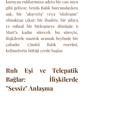
kuruyan ruhlarımıza adeta bir can suyu 
gibi geliyor. Venüs Balık burcundayken 
aşk, bir "alışveriş" veya "sözleşme" 
olmaktan çıkar; bir ibadete, bir şifaya 
ve ruhsal bir birleşmeye dönüşür. 6 
Mart’a kadar sürecek bu süreçte, 
ilişkilerde mantık aramak beyhude bir 
çabadır. Çünkü Balık enerjisi, 
kelimelerin bittiği yerde başlar. 
Ruh Eşi ve Telepatik 
Bağlar: İlişkilerde 
"Sessiz" Anlaşma