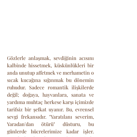
Gözlerle anlaşmak, sevdiğinin acısını 
kalbinde hissetmek, küskünlükleri bir 
anda unutup affetmek ve merhametin o 
sıcak kucağına sığınmak bu dönemin 
ruhudur. Sadece romantik ilişkilerde 
değil; doğaya, hayvanlara, sanata ve 
yardıma muhtaç herkese karşı içimizde 
tarifsiz bir şefkat uyanır. Bu, evrensel 
sevgi frekansıdır. "Yaratılanı severim, 
Yaradan'dan ötürü" düsturu, bu 
günlerde hücrelerimize kadar işler. 