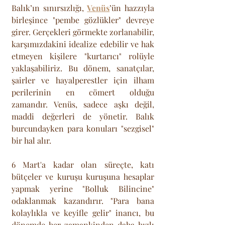
Balık’ın sınırsızlığı, 
Venüs
’ün hazzıyla 
birleşince "pembe gözlükler" devreye 
girer. Gerçekleri görmekte zorlanabilir, 
karşımızdakini idealize edebilir ve hak 
etmeyen kişilere "kurtarıcı" rolüyle 
yaklaşabiliriz. Bu dönem, sanatçılar, 
şairler ve hayalperestler için ilham 
perilerinin en cömert olduğu 
zamandır. Venüs, sadece aşkı değil, 
maddi değerleri de yönetir. Balık 
burcundayken para konuları "sezgisel" 
bir hal alır. 
6 Mart'a kadar olan süreçte, katı 
bütçeler ve kuruşu kuruşuna hesaplar 
yapmak yerine "Bolluk Bilincine" 
odaklanmak kazandırır. "Para bana 
kolaylıkla ve keyifle gelir" inancı, bu 
dönemde her zamankinden daha hızlı 