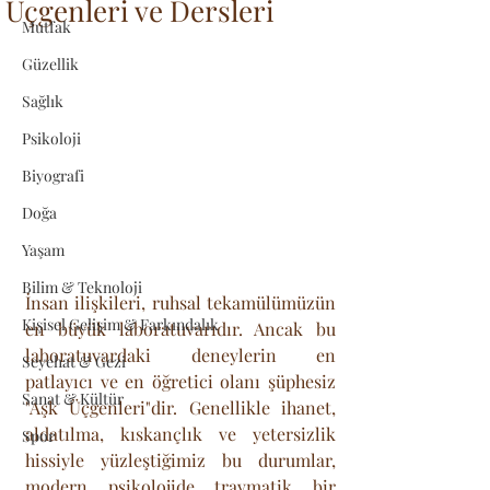
Üçgenleri ve Dersleri
Mutfak
Güzellik
Sağlık
Psikoloji
Biyografi
Doğa
Yaşam
Bilim & Teknoloji
İnsan ilişkileri, ruhsal tekamülümüzün 
Kişisel Gelişim & Farkındalık
en büyük laboratuvarıdır. Ancak bu 
laboratuvardaki deneylerin en 
Seyehat & Gezi
patlayıcı ve en öğretici olanı şüphesiz 
Sanat & Kültür
"Aşk Üçgenleri"dir. Genellikle ihanet, 
aldatılma, kıskançlık ve yetersizlik 
Spor
hissiyle yüzleştiğimiz bu durumlar, 
modern psikolojide travmatik bir 