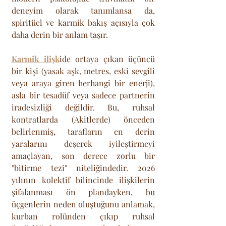
deneyim olarak tanımlansa da, 
spiritüel ve karmik bakış açısıyla çok 
daha derin bir anlam taşır.
Karmik ilişk
ide ortaya çıkan üçüncü 
bir kişi (yasak aşk, metres, eski sevgili 
veya araya giren herhangi bir enerji), 
asla bir tesadüf veya sadece partnerin 
iradesizliği değildir. Bu, ruhsal 
kontratlarda (Akitlerde) önceden 
belirlenmiş, tarafların en derin 
yaralarını deşerek iyileştirmeyi 
amaçlayan, son derece zorlu bir 
"bitirme tezi" niteliğindedir. 2026 
yılının kolektif bilincinde ilişkilerin 
şifalanması ön plandayken, bu 
üçgenlerin neden oluştuğunu anlamak, 
kurban rolünden çıkıp ruhsal 