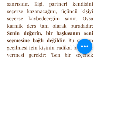
sanrısıdır. Kişi, partneri kendisini 
seçerse kazanacağını, üçüncü kişiyi 
seçerse kaybedeceğini sanır. Oysa 
karmik ders tam olarak buradadır: 
Senin değerin, bir başkasının seni 
seçmesine bağlı değildir.
 Bu sınavın 
geçilmesi için kişinin radikal bir karar 
vermesi gerekir: "Ben bir seçenek 
değilim, ben önceliğim." Partneri 
zorlamak, manipüle etmek veya 
üçüncü kişiyle rekabete girmek sadece 
karmik düğümü sıkılaştırır. Çözüm, 
serbest bırakmaktır (Letting Go). 
Kaybetme korkusuyla yapışılan o ilişki, 
aslında ruhunuzu kemiren bir 
parazittir. Siz gitmeye cesaret 
ettiğinizde, kendi değerinizi masaya 
koyduğunuzda; ya o ilişki şifalanarak 
size döner ya da (daha büyük olasılıkla) 