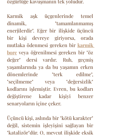
özgürlüğe kavuşmanın tek yoludur.
Karmik aşk üçgenlerinde temel 
dinamik, "tamamlanmamış 
enerjilerdir". Eğer bir ilişkide üçüncü 
bir kişi devreye giriyorsa, orada 
mutlaka ödenmesi gereken bir 
karmik 
borç
 veya öğrenilmesi gereken bir "öz 
değer" dersi vardır. Ruh, geçmiş 
yaşamlarında ya da bu yaşamın erken 
dönemlerinde "terk edilme", 
"seçilmeme" veya "değersizlik" 
kodlarını işlemiştir. Evren, bu kodları 
değiştirene kadar kişiyi benzer 
senaryoların içine çeker. 
Üçüncü kişi, aslında bir "kötü karakter" 
değil, sistemin işleyişini sağlayan bir 
"katalizör"dür. O, mevcut ilişkide eksik 