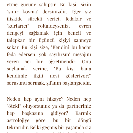
etme gücüne sahiptir. Bu kişi, sizin 
"sınır koyma" dersinizdir. Eğer siz 
ilişkide sürekli verici, fedakar ve 
"kurtarıcı" rolündeyseniz, evren 
dengeyi sağlamak için bencil ve 
talepkar bir üçüncü kişiyi sahneye 
sokar. Bu kişi size, "Kendini bu kadar 
feda edersen, yok sayılırsın" mesajını 
veren acı bir öğretmendir. Onu 
suçlamak yerine, "Bu kişi bana 
kendimle ilgili neyi gösteriyor?" 
sorusunu sormak, şifanın başlangıcıdır.
Neden hep aynı hikaye? Neden hep 
"öteki" oluyorsunuz ya da partneriniz 
hep başkasına gidiyor? Karmik 
astrolojiye göre, bu bir döngü 
tekrarıdır. Belki geçmiş bir yaşamda siz 