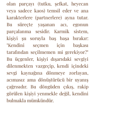
olan parçayı (tutku, şefkat, heyecan 
veya sadece kaos) temsil eder ve ana 
karakterlere (partnerlere) ayna tutar. 
Bu süreçte yaşanan acı, egonun 
parçalanma sesidir. Karmik sistem, 
kişiyi şu soruyla baş başa bırakır: 
"Kendini seçmen için başkası 
tarafından seçilmemen mi gerekiyor?" 
Bu üçgenler, kişiyi dışarıdaki sevgiyi 
dilenmekten vazgeçip, kendi içindeki 
sevgi kaynağına dönmeye zorlayan, 
acımasız ama dönüştürücü bir uyanış 
çağrısıdır. Bu döngüden çıkış, rakip 
görülen kişiyi yenmekle değil, kendini 
bulmakla mümkündür.