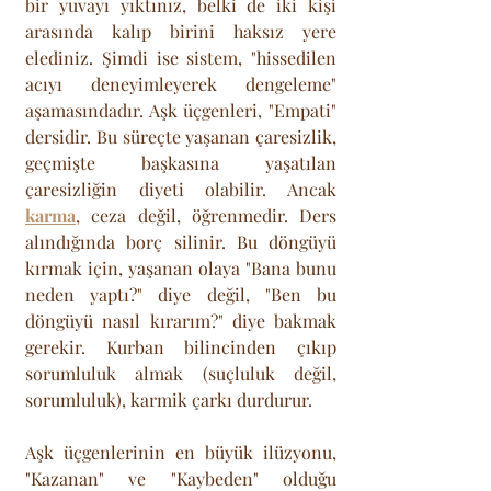
bir yuvayı yıktınız, belki de iki kişi 
arasında kalıp birini haksız yere 
elediniz. Şimdi ise sistem, "hissedilen 
acıyı deneyimleyerek dengeleme" 
aşamasındadır. Aşk üçgenleri, "Empati" 
dersidir. Bu süreçte yaşanan çaresizlik, 
geçmişte başkasına yaşatılan 
çaresizliğin diyeti olabilir. Ancak 
karma
, ceza değil, öğrenmedir. Ders 
alındığında borç silinir. Bu döngüyü 
kırmak için, yaşanan olaya "Bana bunu 
neden yaptı?" diye değil, "Ben bu 
döngüyü nasıl kırarım?" diye bakmak 
gerekir. Kurban bilincinden çıkıp 
sorumluluk almak (suçluluk değil, 
sorumluluk), karmik çarkı durdurur.
Aşk üçgenlerinin en büyük ilüzyonu, 
"Kazanan" ve "Kaybeden" olduğu 