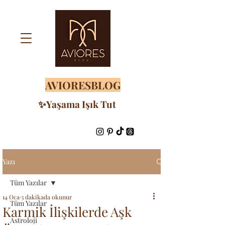
AVIORESBLOG
✨Yaşama Işık Tut
Yazı
Tüm Yazılar
14 Oca
3 dakikada okunur
Tüm Yazılar
Karmik İlişkilerde Aşk
Astroloji