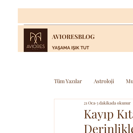
AVIORESBLOG
YAŞAMA IŞIK TUT
Tüm Yazılar
Astroloji
Mu
21 Oca
3 dakikada okunur
Yaşam
Bilim & Teknoloj
Kayıp Kı
Derinlik
Spor