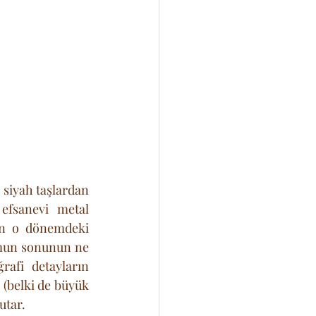
 siyah taşlardan 
yapılmış binalar ve o dönem için altından bile daha değerli sayılan efsanevi metal 
nın o dönemdeki 
umun sonunun ne 
afi detayların 
 (belki de büyük 
utar.