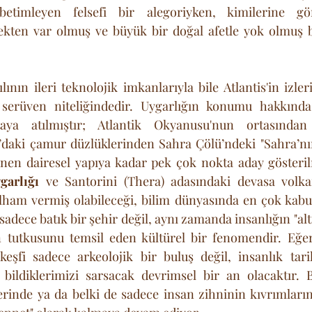
betimleyen felsefi bir alegoriyken, kimilerine gör
çekten var olmuş ve büyük bir doğal afetle yok olmuş b
nın ileri teknolojik imkanlarıyla bile Atlantis'in izler
 serüven niteliğindedir. Uygarlığın konumu hakkınd
aya atılmıştır; Atlantik Okyanusu'nun ortasından A
a’daki çamur düzlüklerinden Sahra Çölü’ndeki "Sahra’nı
garlığı
 ve Santorini (Thera) adasındaki devasa volka
ilham vermiş olabileceği, bilim dünyasında en çok kabul
 sadece batık bir şehir değil, aynı zamanda insanlığın "alt
 tutkusunu temsil eden kültürel bir fenomendir. Eğer
 keşfi sadece arkeolojik bir buluş değil, insanlık tari
bildiklerimizi sarsacak devrimsel bir an olacaktır. Bu
rinde ya da belki de sadece insan zihninin kıvrımların