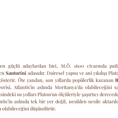
a en güçlü adaylardan biri, M.Ö. 1600 civarında pat
en 
Santorini
 adasıdır. Dairesel yapısı ve ani yıkılışı Plat
österir. Öte yandan, son yıllarda popülerlik kazanan 
R
eorisi, Atlantis'in aslında Moritanya’da olabileceğini s
sindeki su yolları Platon'un ölçüleriyle şaşırtıcı dereced
ntis’in aslında tek bir yer değil, nesilden nesile aktar
ı olabileceğini düşündürür.