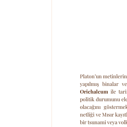
Platon’un metinlerind
Orichalcum
 ile tar
politik durumunu ele
olacağını göstermek
netliği ve Mısır kayı
bir tsunami veya volk