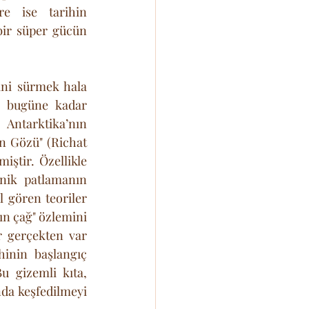
e ise tarihin 
ir süper gücün 
ini sürmek hala 
a bugüne kadar 
ntarktika’nın 
n Gözü" (Richat 
Oluşumu) olarak bilinen dairesel yapıya kadar pek çok nokta aday gösterilmiştir. Özellikle 
nik patlamanın 
 gören teoriler 
ın çağ" özlemini 
 gerçekten var 
hinin başlangıç 
 gizemli kıta, 
da keşfedilmeyi 