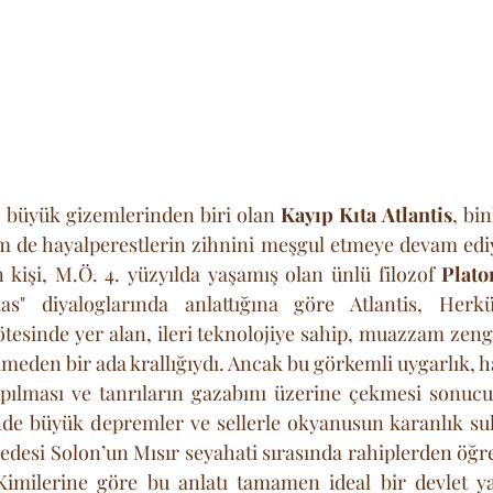
n büyük gizemlerinden biri olan 
Kayıp Kıta Atlantis
, bin
m de hayalperestlerin zihnini meşgul etmeye devam ediy
 kişi, M.Ö. 4. yüzyılda yaşamış olan ünlü filozof 
Plato
as" diyaloglarında anlattığına göre Atlantis, Herkül
ötesinde yer alan, ileri teknolojiye sahip, muazzam zengi
eden bir ada krallığıydı. Ancak bu görkemli uygarlık, h
apılması ve tanrıların gazabını üzerine çekmesi sonucu
inde büyük depremler ve sellerle okyanusun karanlık su
dedesi Solon’un Mısır seyahati sırasında rahiplerden öğre
 Kimilerine göre bu anlatı tamamen ideal bir devlet ya