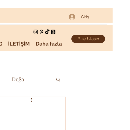
Giriş
Bize Ulaşın
G
İLETİŞİM
Daha fazla
i
Doğa
Sanat & Kültür