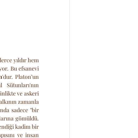
lerce yıldır hem 
or. Bu efsanevi 
n
'dur. Platon’un 
 Sütunları'nın 
nlikte ve askeri 
alkının zamanla 
nda sadece "bir 
larına gömüldü. 
ndiği kadim bir 
pısını ve insan 