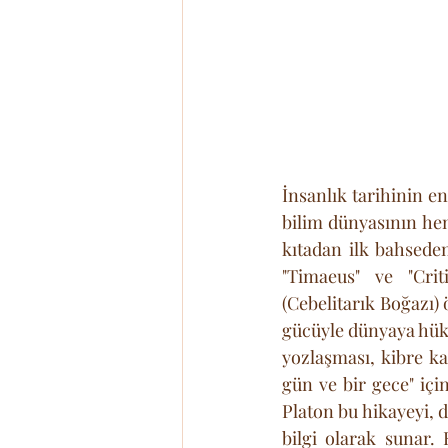
İnsanlık tarihinin e
bilim dünyasının he
kıtadan ilk bahseden
"Timaeus" ve "Criti
(Cebelitarık Boğazı) 
gücüyle dünyaya hükm
yozlaşması, kibre k
gün ve bir gece" iç
Platon bu hikayeyi, 
bilgi olarak sunar.