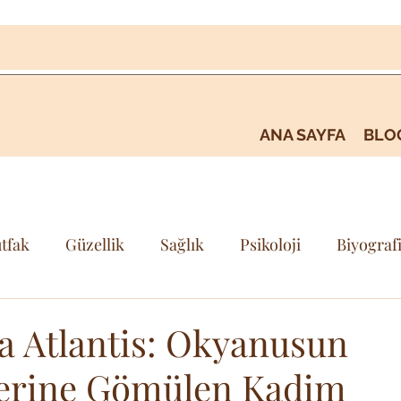
ANA SAYFA
BLO
tfak
Güzellik
Sağlık
Psikoloji
Biyograf
i
Kişisel Gelişim & Farkındalık
Seyehat & Gezi
ta Atlantis: Okyanusun
lerine Gömülen Kadim