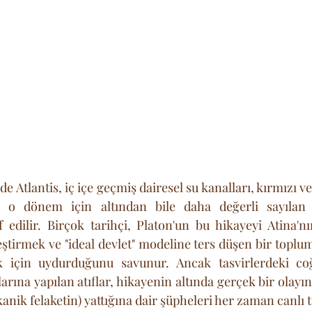
e Atlantis, iç içe geçmiş dairesel su kanalları, kırmızı ve
if edilir. Birçok tarihçi, Platon'un bu hikayeyi Atina'
ştirmek ve "ideal devlet" modeline ters düşen bir topl
 için uydurduğunu savunur. Ancak tasvirlerdeki coğr
tlarına yapılan atıflar, hikayenin altında gerçek bir olayın
anik felaketin) yattığına dair şüpheleri her zaman canlı t