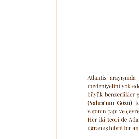
Atlantis arayışınd
medeniyetini yok ed
büyük benzerlikler g
(Sahra'nın Gözü)
 t
yapının çapı ve çevre
Her iki teori de Atla
uğramış hibrit bir an