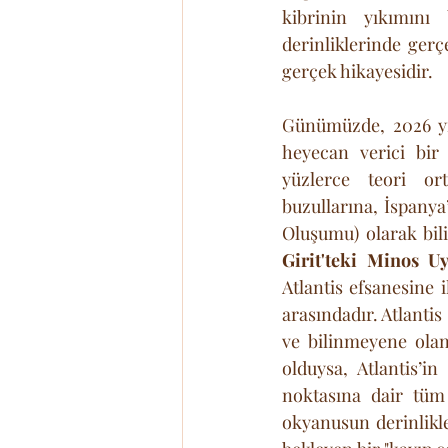
kibrinin yıkımını 
derinliklerinde ger
gerçek hikayesidir.
Günümüzde, 2026 yılı
heyecan verici bir
yüzlerce teori ort
buzullarına, İspany
Girit'teki Minos Uy
Atlantis efsanesine 
arasındadır. Atlantis
ve bilinmeyene olan
olduysa, Atlantis’in
noktasına dair tüm 
okyanusun derinlikle