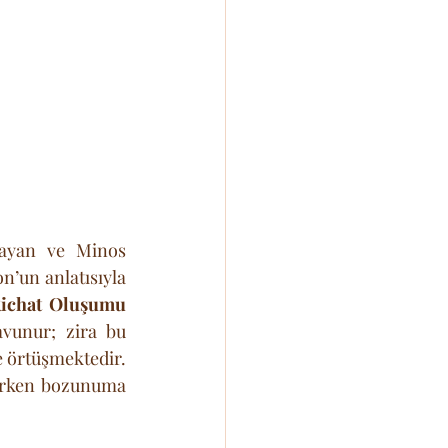
layan ve Minos 
on’un anlatısıyla 
ichat Oluşumu 
avunur; zira bu 
e örtüşmektedir. 
ılırken bozunuma 