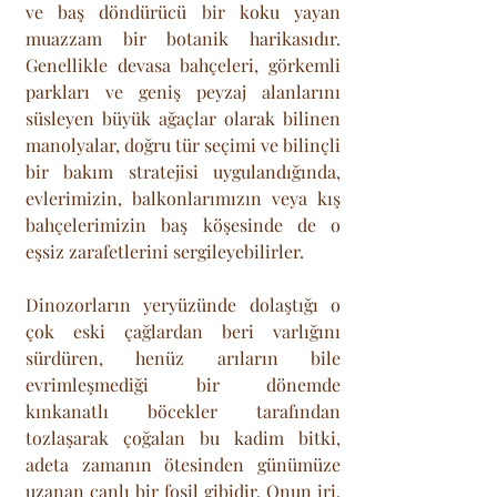
ve baş döndürücü bir koku yayan 
muazzam bir botanik harikasıdır. 
Genellikle devasa bahçeleri, görkemli 
parkları ve geniş peyzaj alanlarını 
süsleyen büyük ağaçlar olarak bilinen 
manolyalar, doğru tür seçimi ve bilinçli 
bir bakım stratejisi uygulandığında, 
evlerimizin, balkonlarımızın veya kış 
bahçelerimizin baş köşesinde de o 
eşsiz zarafetlerini sergileyebilirler. 
Dinozorların yeryüzünde dolaştığı o 
çok eski çağlardan beri varlığını 
sürdüren, henüz arıların bile 
evrimleşmediği bir dönemde 
kınkanatlı böcekler tarafından 
tozlaşarak çoğalan bu kadim bitki, 
adeta zamanın ötesinden günümüze 
uzanan canlı bir fosil gibidir. Onun iri, 