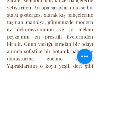
zarafet sembolü olarak özel bahçelerde 
yetiştirilen, Avrupa saraylarında ise bir 
statü göstergesi olarak kış bahçelerine 
taşınan manolya, günümüzde modern 
ev dekorasyonunun ve iç mekan 
peyzajının en prestijli üyelerinden 
biridir. Onun varlığı, sıradan bir odayı 
anında sofistike bir botanik bahçesine 
dönüştürme gücüne sahiptir. 
Yapraklarının o koyu yeşil, deri gibi 
sağlam dokusu ve alt kısımlarının 
kadifemsi kahverengi pas rengi, görsel 
olarak muazzam bir kontrast yaratır.