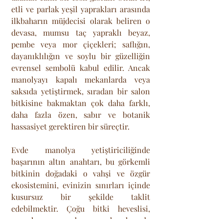
etli ve parlak yeşil yaprakları arasında 
ilkbaharın müjdecisi olarak beliren o 
devasa, mumsu taç yapraklı beyaz, 
pembe veya mor çiçekleri; saflığın, 
dayanıklılığın ve soylu bir güzelliğin 
evrensel sembolü kabul edilir. Ancak 
manolyayı kapalı mekanlarda veya 
saksıda yetiştirmek, sıradan bir salon 
bitkisine bakmaktan çok daha farklı, 
daha fazla özen, sabır ve botanik 
hassasiyet gerektiren bir süreçtir. 
Evde manolya yetiştiriciliğinde 
başarının altın anahtarı, bu görkemli 
bitkinin doğadaki o vahşi ve özgür 
ekosistemini, evinizin sınırları içinde 
kusursuz bir şekilde taklit 
edebilmektir. Çoğu bitki heveslisi, 