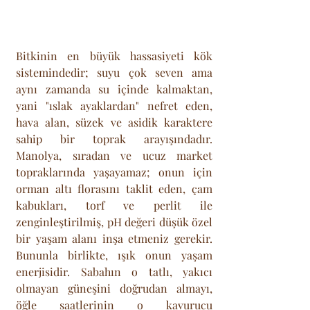
Bitkinin en büyük hassasiyeti kök 
sistemindedir; suyu çok seven ama 
aynı zamanda su içinde kalmaktan, 
yani "ıslak ayaklardan" nefret eden, 
hava alan, süzek ve asidik karaktere 
sahip bir toprak arayışındadır. 
Manolya, sıradan ve ucuz market 
topraklarında yaşayamaz; onun için 
orman altı florasını taklit eden, çam 
kabukları, torf ve perlit ile 
zenginleştirilmiş, pH değeri düşük özel 
bir yaşam alanı inşa etmeniz gerekir. 
Bununla birlikte, ışık onun yaşam 
enerjisidir. Sabahın o tatlı, yakıcı 
olmayan güneşini doğrudan almayı, 
öğle saatlerinin o kavurucu 