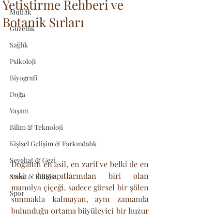
Yetiştirme Rehberi ve
Mutfak
Botanik Sırları
Güzellik
Sağlık
Psikoloji
Biyografi
Doğa
Yaşam
Bilim & Teknoloji
Kişisel Gelişim & Farkındalık
Seyehat & Gezi
Doğanın en asil, en zarif ve belki de en 
eski başyapıtlarından biri olan 
Sanat & Kültür
manolya çiçeği, sadece görsel bir şölen 
Spor
sunmakla kalmayan, aynı zamanda 
bulunduğu ortama büyüleyici bir huzur 