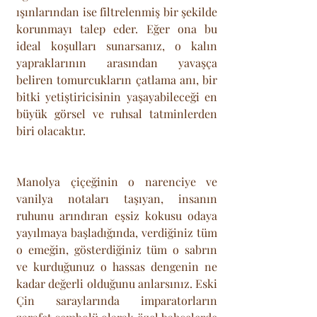
ışınlarından ise filtrelenmiş bir şekilde 
korunmayı talep eder. Eğer ona bu 
ideal koşulları sunarsanız, o kalın 
yapraklarının arasından yavaşça 
beliren tomurcukların çatlama anı, bir 
bitki yetiştiricisinin yaşayabileceği en 
büyük görsel ve ruhsal tatminlerden 
biri olacaktır. 
Manolya çiçeğinin o narenciye ve 
vanilya notaları taşıyan, insanın 
ruhunu arındıran eşsiz kokusu odaya 
yayılmaya başladığında, verdiğiniz tüm 
o emeğin, gösterdiğiniz tüm o sabrın 
ve kurduğunuz o hassas dengenin ne 
kadar değerli olduğunu anlarsınız. Eski 
Çin saraylarında imparatorların 