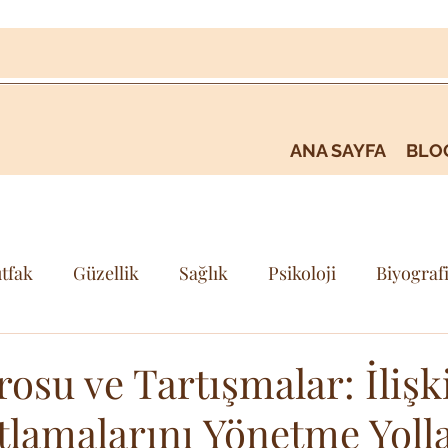
ANA SAYFA
BLO
tfak
Güzellik
Sağlık
Psikoloji
Biyograf
i
Kişisel Gelişim & Farkındalık
Seyehat & Gezi
osu ve Tartışmalar: İlişk
tlamalarını Yönetme Yolla