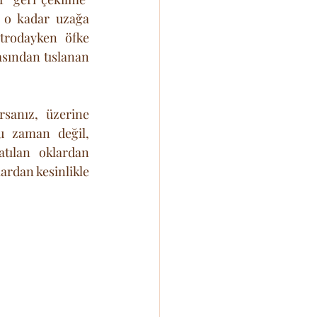
 o kadar uzağa 
trodayken öfke 
sından tıslanan 
sanız, üzerine 
 zaman değil, 
tılan oklardan 
rdan kesinlikle 