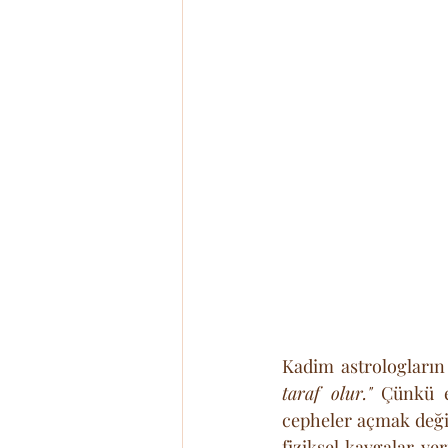
Kadim astrologların 
taraf olur."
 Çünkü en
cepheler açmak değil
fiziksel kavgalar ye