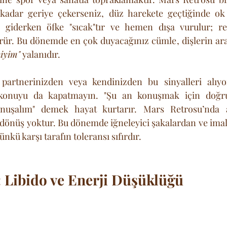
kadar geriye çekerseniz, düz harekete geçtiğinde ok
 giderken öfke "sıcak"tır ve hemen dışa vurulur; re
ürür. Bu dönemde en çok duyacağınız cümle, dişlerin ara
yiyim"
 yalanıdır.
partnerinizden veya kendinizden bu sinyalleri alıyor
konuyu da kapatmayın. "Şu an konuşmak için doğru
onuşalım" demek hayat kurtarır. Mars Retrosu’nda a
 dönüş yoktur. Bu dönemde iğneleyici şakalardan ve imala
ünkü karşı tarafın toleransı sıfırdır.
 Libido ve Enerji Düşüklüğü