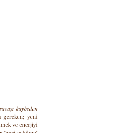
savaşı kaybeden 
 gereken; yeni 
mek ve enerjiyi 
 "geri çekilme" 