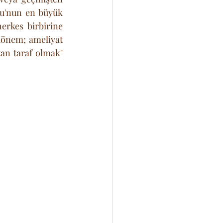
su'nun en büyük 
erkes birbirine 
 dönem; ameliyat 
an taraf olmak" 