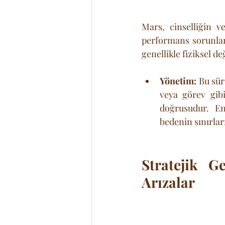
Mars, cinselliğin ve
performans sorunları
genellikle fiziksel d
Yönetim:
 Bu sür
veya görev gib
doğrusudur. En
bedenin sınırlar
Stratejik G
Arızalar