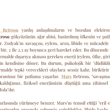
 Retrosu
 yanlış anlaşılmaların ve bozulan elektroni
trosu
 gökyüzünün ağır abisi, bastırılmış öfkenin ve patl
r. Zodyak’ın savaşçısı, eylem, arzu, libido ve mücadele
a bir, 2 ile 2,5 ay boyunca geri hareket eder. Bu dönemd
rmalde dışarıya akması gereken enerji (eylem, öfke, giriş
nin kendisine döner. Bu durum, psikolojik bir "düdüklü 
rmalde tepki verecekleri olaylara sessiz kalır, biriktiri
rantısız bir patlama yaşarlar. 
Mars
 Retrosu, "savaşma
ldığımız, fiziksel enerjimizin düştüğü ama zihinsel g
ola"dır.
tarlasında yürümeye benzer. Mars’ın temsil ettiği "eril en
 partnerler arasında sebepsiz soğukluklar, libido kaybı