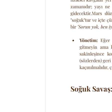
zamanıdır; yayı ne 
gidecektir.Mars düz
"soğuk"tur ve içte ç
bir 
"Sorun yok, ben i
Yönetim:
 Eğer 
gitmeyin ama 
sakinleşince k
(sözlerden) geri
kaçınılmalıdır, ç
Soğuk Savaş: