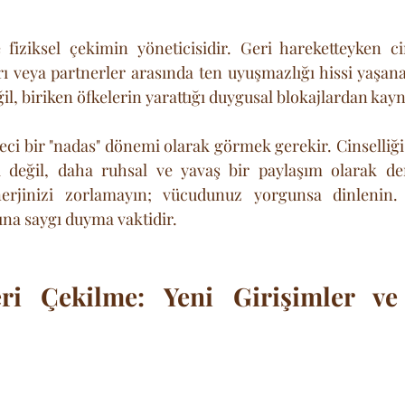
 fiziksel çekimin yöneticisidir. Geri hareketteyken cins
 veya partnerler arasında ten uyuşmazlığı hissi yaşana
eğil, biriken öfkelerin yarattığı duygusal blokajlardan kay
eci bir "nadas" dönemi olarak görmek gerekir. Cinselliği
i değil, daha ruhsal ve yavaş bir paylaşım olarak d
erjinizi zorlamayın; vücudunuz yorgunsa dinlenin. 
ına saygı duyma vaktidir.
eri Çekilme: Yeni Girişimler ve