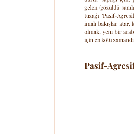
gelen (çözüldü sanı
tuzağı "Pasif-Agres
imalı bakışlar atar, 
olmak, yeni bir arab
için en kötü zamandı
Pasif-Agresif