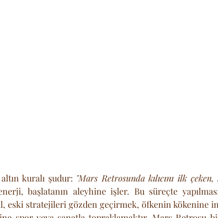
altın kuralı şudur: 
"Mars Retrosunda kılıcını ilk çeken, 
erji, başlatanın aleyhine işler. Bu süreçte yapılması
, eski stratejileri gözden geçirmek, öfkenin kökenine in
rine spor veya sanatla topraklamaktır. Mars Retrosu bir