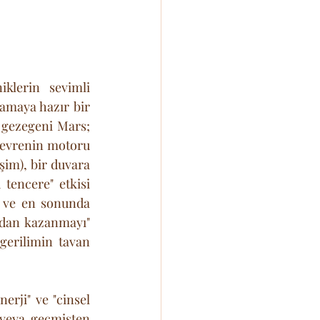
klerin sevimli 
amaya hazır bir 
 gezegeni Mars; 
e evrenin motoru 
im), bir duvara 
tencere" etkisi 
r ve en sonunda 
dan kazanmayı" 
erilimin tavan 
erji" ve "cinsel 
 veya geçmişten 