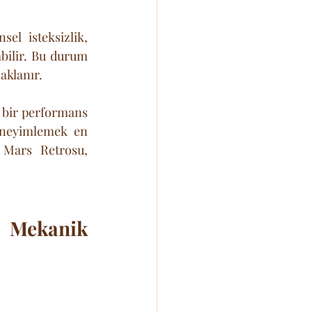
el isteksizlik, 
bilir. Bu durum 
naklanır.
 bir performans 
eneyimlemek en 
Mars Retrosu, 
 Mekanik 