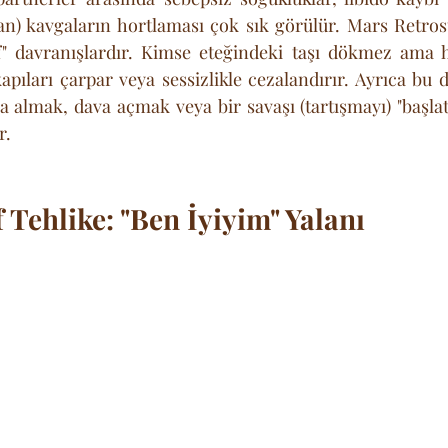
lan) kavgaların hortlaması çok sık görülür. Mars Retro
if" davranışlardır. Kimse eteğindeki taşı dökmez ama h
kapıları çarpar veya sessizlikle cezalandırır. Ayrıca bu
a almak, dava açmak veya bir savaşı (tartışmayı) "başlat
r.
 Tehlike: "Ben İyiyim" Yalanı