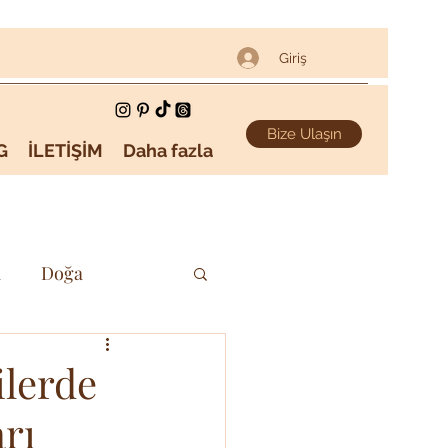
Giriş
Bize Ulaşın
G
İLETİŞİM
Daha fazla
i
Doğa
Sanat & Kültür
ilerde
rı