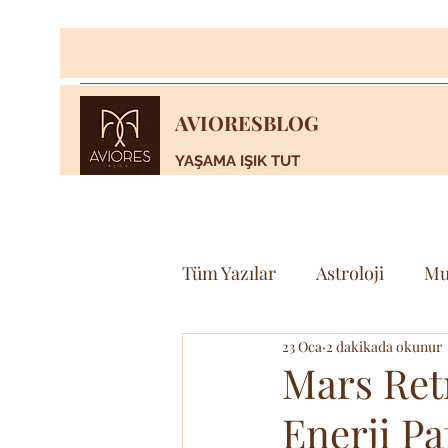
AVIORESBLOG
YAŞAMA IŞIK TUT
Tüm Yazılar
Astroloji
Mu
23 Oca
2 dakikada okunur
Yaşam
Bilim & Teknoloj
Mars Retr
Enerji Pa
Spor