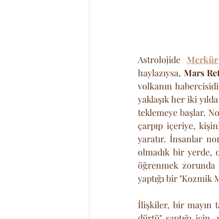
Astrolojide 
Merkür
haylazıysa, 
Mars Re
volkanın habercisidi
yaklaşık her iki yıld
teklemeye başlar. No
çarpıp içeriye, kişi
yaratır. İnsanlar no
olmadık bir yerde, o
öğrenmek zorunda ka
yaptığı bir "Kozmik M
İlişkiler, bir mayın 
dürtü" saptığı için,