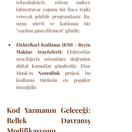
teknolojisiyle, nöron sadece 
laboratuvar yapımı bir ilaca tepki 
verecek şekilde programlanır. Bu, 
uzun süreli ve kablosuz bir 
"yazılım güncellemesi" gibidir.
Elektriksel Kodlama (BMI - Beyin 
Makine Arayüzleri):
 Elektrotlar 
aracılığıyla nöronlara doğrudan 
dijital komutlar gönderilir. Elon 
Musk’ın 
Neuralink
 projesi, bu 
kodlama türünün en popüler 
örneğidir.
Kod Yazmanın Geleceği: 
Bellek  Davranış 
Modifikasyonu