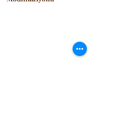
Nöron kodlama çalışmalarının nihai 
hedefi, sadece hareketleri kontrol 
etmek değil, bilişsel süreçlere 
müdahale etmektir. Araştırmacılar, 
farelerde "yapay anılar" oluşturarak 
veya travmatik bir anının kodunu 