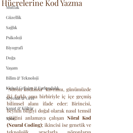
Hücrelerine Kod Yazma
Mutfak
Güzellik
Sağlık
Psikoloji
Biyografi
Doğa
Yaşam
Bilim & Teknoloji
Kişisel Gelişim & Farkındalık
"Nöron kodlama" kavramı, günümüzde 
iki farklı ama birbiriyle iç içe geçmiş 
Seyehat & Gezi
bilimsel alanı ifade eder: Birincisi, 
Sanat & Kültür
beynin bilgiyi doğal olarak nasıl temsil 
ettiğini anlamaya çalışan 
Nöral Kod 
Spor
(Neural Coding)
; ikincisi ise genetik ve 
teknolojik araçlarla nöronların 