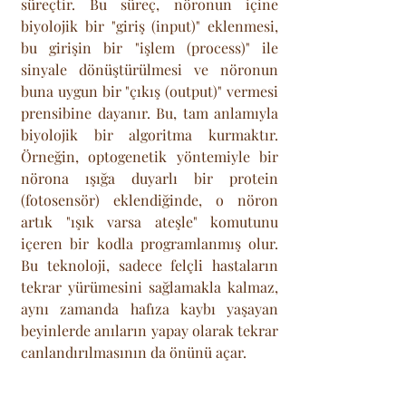
süreçtir. Bu süreç, nöronun içine 
biyolojik bir "giriş (input)" eklenmesi, 
bu girişin bir "işlem (process)" ile 
sinyale dönüştürülmesi ve nöronun 
buna uygun bir "çıkış (output)" vermesi 
prensibine dayanır. Bu, tam anlamıyla 
biyolojik bir algoritma kurmaktır. 
Örneğin, optogenetik yöntemiyle bir 
nörona ışığa duyarlı bir protein 
(fotosensör) eklendiğinde, o nöron 
artık "ışık varsa ateşle" komutunu 
içeren bir kodla programlanmış olur. 
Bu teknoloji, sadece felçli hastaların 
tekrar yürümesini sağlamakla kalmaz, 
aynı zamanda hafıza kaybı yaşayan 
beyinlerde anıların yapay olarak tekrar 
canlandırılmasının da önünü açar.