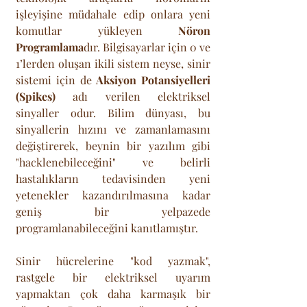
işleyişine müdahale edip onlara yeni 
komutlar yükleyen 
Nöron 
Programlama
dır. Bilgisayarlar için 0 ve 
1’lerden oluşan ikili sistem neyse, sinir 
sistemi için de 
Aksiyon Potansiyelleri 
(Spikes)
 adı verilen elektriksel 
sinyaller odur. Bilim dünyası, bu 
sinyallerin hızını ve zamanlamasını 
değiştirerek, beynin bir yazılım gibi 
"hacklenebileceğini" ve belirli 
hastalıkların tedavisinden yeni 
yetenekler kazandırılmasına kadar 
geniş bir yelpazede 
programlanabileceğini kanıtlamıştır.
Sinir hücrelerine "kod yazmak", 
rastgele bir elektriksel uyarım 
yapmaktan çok daha karmaşık bir 