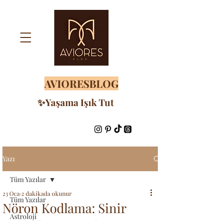
AVIORESBLOG
✨Yaşama Işık Tut
Yazı
Tüm Yazılar
23 Oca
2 dakikada okunur
Tüm Yazılar
Nöron Kodlama: Sinir
Astroloji