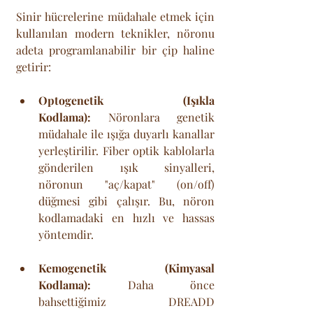
Sinir hücrelerine müdahale etmek için 
kullanılan modern teknikler, nöronu 
adeta programlanabilir bir çip haline 
getirir:
Optogenetik (Işıkla 
Kodlama):
 Nöronlara genetik 
müdahale ile ışığa duyarlı kanallar 
yerleştirilir. Fiber optik kablolarla 
gönderilen ışık sinyalleri, 
nöronun "aç/kapat" (on/off) 
düğmesi gibi çalışır. Bu, nöron 
kodlamadaki en hızlı ve hassas 
yöntemdir.
Kemogenetik (Kimyasal 
Kodlama):
 Daha önce 
bahsettiğimiz DREADD 