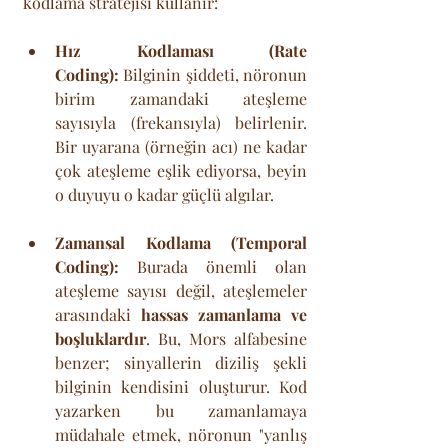
kodlama stratejisi kullanır:
Hız Kodlaması (Rate 
Coding):
 Bilginin şiddeti, nöronun 
birim zamandaki ateşleme 
sayısıyla (frekansıyla) belirlenir. 
Bir uyarana (örneğin acı) ne kadar 
çok ateşleme eşlik ediyorsa, beyin 
o duyuyu o kadar güçlü algılar.
Zamansal Kodlama (Temporal 
Coding):
 Burada önemli olan 
ateşleme sayısı değil, ateşlemeler 
arasındaki 
hassas zamanlama ve 
boşluklardır
. Bu, Mors alfabesine 
benzer; sinyallerin diziliş şekli 
bilginin kendisini oluşturur. Kod 
yazarken bu zamanlamaya 
müdahale etmek, nöronun "yanlış 