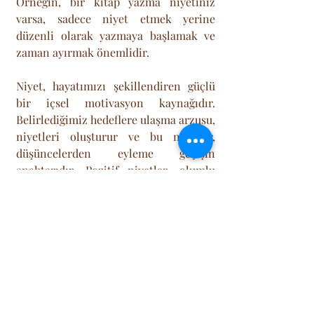
Örneğin, bir kitap yazma niyetiniz 
varsa, sadece niyet etmek yerine 
düzenli olarak yazmaya başlamak ve 
zaman ayırmak önemlidir.
Niyet, hayatımızı şekillendiren güçlü 
bir içsel motivasyon kaynağıdır. 
Belirlediğimiz hedeflere ulaşma arzusu, 
niyetleri oluşturur ve bu niyetler, 
düşüncelerden eyleme geçişin 
anahtarıdır. Pozitif niyetler, olumlu 
düşünceyle birleştiğinde, kişisel 
gelişimi destekleyebilir ve daha tatmin 
edici bir yaşam tarzına yönlendirebilir. 
Ancak unutulmamalıdır ki niyetlerin 
gerçekleşmesi için gerekli olan 
eylemleri atlamamak ve düzenli çaba 
göstermek de son derece önemlidir.