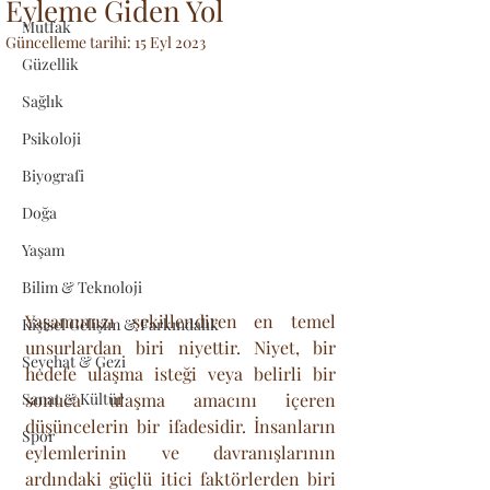
Eyleme Giden Yol
Mutfak
Güncelleme tarihi:
15 Eyl 2023
Güzellik
Sağlık
Psikoloji
Biyografi
Doğa
Yaşam
Bilim & Teknoloji
Yaşamımızı şekillendiren en temel 
Kişisel Gelişim & Farkındalık
unsurlardan biri niyettir. Niyet, bir 
Seyehat & Gezi
hedefe ulaşma isteği veya belirli bir 
Sanat & Kültür
sonuca ulaşma amacını içeren 
düşüncelerin bir ifadesidir. İnsanların 
Spor
eylemlerinin ve davranışlarının 
ardındaki güçlü itici faktörlerden biri 