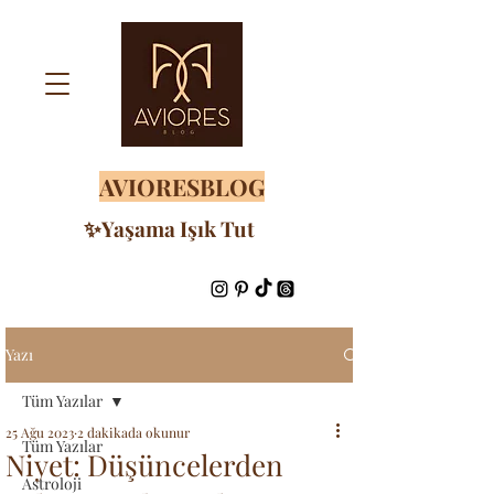
AVIORESBLOG
✨Yaşama Işık Tut
Yazı
Tüm Yazılar
25 Ağu 2023
2 dakikada okunur
Tüm Yazılar
Niyet: Düşüncelerden
Astroloji