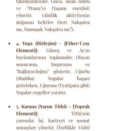
takımyıldızıdır. Gücü, uzun ömrü 
ve "Prana"yı (Yaşam enerjisi) 
yönetir. Günlük aktivitenin 
doğasını belirler (Sert Nakşatra 
mı, Yumuşak Nakşatra mı?).
4. Yoga (Birleşim) - [Ether/Uzay 
Elementi]:
 Güneş ve Ay'ın 
boylamlarının toplamıdır. Olayın 
sonucunu, başarısını ve 
"Bağlayıcılığını" gösterir. Uğurlu 
(Shubha) Yogalar başarı 
getirirken, Uğursuz (Vyatipata gibi) 
Yogalar engeller yaratır.
5. Karana (Yarım Tithi) - [Toprak 
Elementi]:
 Tithi'nin 
yarısıdır. İşi, kariyeri ve somut 
sonuçları yönetir. Özellikle 
Vishti 