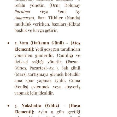
refahı yönetir. (Örn: Dolunay 
Purnima
 veya Yeni Ay 
Amavasya
). Bazı Tithiler (Nanda) 
mutluluk verirken, bazıları (Rikta) 
boşluk ve kavga getirir.
2. Vara (Haftanın Günü) - [Ateş 
Elementi]:
 Yedi gezegen tarafından 
yönetilen günlerdir. Canlılığı ve 
fiziksel sağlığı yönetir. (Pazar-
Güneş, Pazartesi-Ay...). Salı günü 
(Mars) tartışmaya girmek kötüdür 
ama spor yapmak iyidir. Cuma 
(Venüs) evlenmek veya alışveriş 
yapmak için idealdir.
3. Nakshatra (Yıldız) - [Hava 
Elementi]:
 Ay'ın o gün geçtiği 