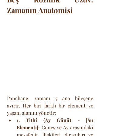
Zamanın Anatomisi
Panchang, zamanı 5 ana bileşene 
ayırır. Her biri farklı bir element ve 
yaşam alanını yönetir:
1. Tithi (Ay Günü) - [Su 
Elementi]:
 Güneş ve Ay arasındaki 
mesafedir. İlişkileri, duyguları ve 