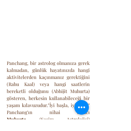
Panchang, bir astrolog olmanıza gerek 
kalmadan, günlük hayatınızda hangi 
aktivitelerden kaçınmanız gerektiğini 
(Rahu Kaal) veya hangi saatlerin 
bereketli olduğunu (Abhijit Muhurta) 
gösteren, herkesin kullanabileceği bir 
yaşam kılavuzudur."İyi başla, iyi bitir." 
Panchang'ın nihai amacı 
Muhurta
 (Seçim Astrolojisi) 
yapmaktır. 