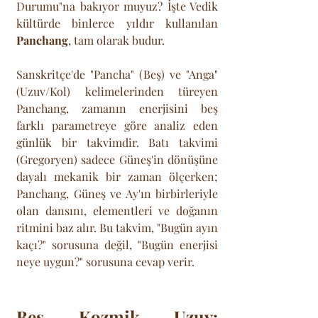
Durumu"na bakıyor muyuz? İşte Vedik 
kültürde binlerce yıldır kullanılan 
Panchang
, tam olarak budur. 
Sanskritçe'de "Pancha" (Beş) ve "Anga" 
(Uzuv/Kol) kelimelerinden türeyen 
Panchang, zamanın enerjisini beş 
farklı parametreye göre analiz eden 
günlük bir takvimdir. Batı takvimi 
(Gregoryen) sadece Güneş'in dönüşüne 
dayalı mekanik bir zaman ölçerken; 
Panchang, Güneş ve Ay'ın birbirleriyle 
olan dansını, elementleri ve doğanın 
ritmini baz alır. Bu takvim, "Bugün ayın 
kaçı?" sorusuna değil, "Bugün enerjisi 
neye uygun?" sorusuna cevap verir.
Beş Kozmik Uzuv: 