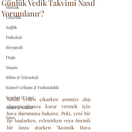
Günlük Vedik Takvimi Nasıl
Mutfak
Yorumlanır?
Güzellik
Sağlık
Psikoloji
Biyografi
Doğa
Yaşam
Bilim & Teknoloji
Kişisel Gelişim & Farkındalık
Seyehat & Gezi
Sabah evden çıkarken şemsiye alıp 
almayacağımıza karar vermek için 
Sanat & Kültür
hava durumuna bakarız. Peki, yeni bir 
Spor
işe başlarken, evlenirken veya önemli 
bir imza atarken "Kozmik Hava 