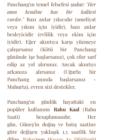
Panchang'ın temel felsefesi şudur: 
"Her 
anın kendine has bir kalitesi 
vardır."
 Bazı anlar yıkıcıdır (ameliyat 
veya yıkım için iyidir), bazı anlar 
besleyicidir (evlilik veya ekim için 
iyidir). Eğer akıntıya karşı yüzmeye 
çalışırsanız (Kötü bir Panchang 
gününde işe başlarsanız), çok efor sarf 
edip az yol alırsınız. Ancak akıntıyı 
arkanıza alırsanız (Uğurlu bir 
Panchang anında başlarsanız - 
Muhurta), evren sizi destekler. 
Panchang'ın günlük hayattaki en 
popüler kullanımı 
Rahu Kaal
 (Rahu 
Saati) hesaplamasıdır. Her 
gün, Güneş'in doğuş ve batış saatine 
göre değişen yaklaşık 1.5 saatlik bir 
dilim, 
Rahu
'nun (
Kuzey Ay Düğümü
) 