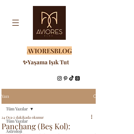
AVIORESBLOG
✨Yaşama Işık Tut
Yazı
Tüm Yazılar
24 Oca
2 dakikada okunur
Tüm Yazılar
Panchang (Beş Kol):
Astroloji