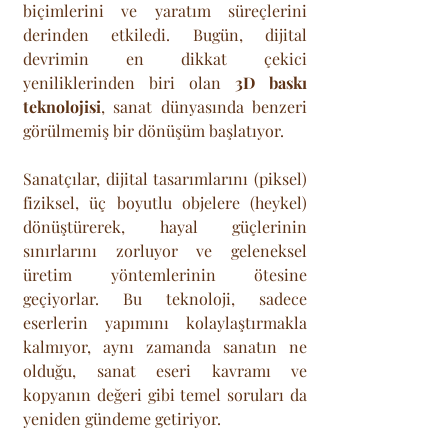
biçimlerini ve yaratım süreçlerini 
derinden etkiledi. Bugün, dijital 
devrimin en dikkat çekici 
yeniliklerinden biri olan 
3D baskı 
teknolojisi
, sanat dünyasında benzeri 
görülmemiş bir dönüşüm başlatıyor. 
Sanatçılar, dijital tasarımlarını (piksel) 
fiziksel, üç boyutlu objelere (heykel) 
dönüştürerek, hayal güçlerinin 
sınırlarını zorluyor ve geleneksel 
üretim yöntemlerinin ötesine 
geçiyorlar. Bu teknoloji, sadece 
eserlerin yapımını kolaylaştırmakla 
kalmıyor, aynı zamanda sanatın ne 
olduğu, sanat eseri kavramı ve 
kopyanın değeri gibi temel soruları da 
yeniden gündeme getiriyor.