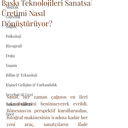
Baskı Teknolojileri Sanatsal
Mutfak
Üretimi Nasıl
Güzellik
Dönüştürüyor?
Sağlık
Psikoloji
Biyografi
Doğa
Yaşam
Bilim & Teknoloji
Kişisel Gelişim & Farkındalık
Seyehat & Gezi
Sanat, her zaman çağının en ileri 
teknolojilerini benimseyerek evrildi. 
Sanat & Kültür
Rönesans'ın perspektif kurallarından, 
Spor
fotoğraf makinesinin icadına kadar her 
yeni araç, sanatçıların ifade 