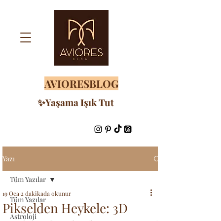
AVIORESBLOG
✨Yaşama Işık Tut
Yazı
Tüm Yazılar
19 Oca
2 dakikada okunur
Tüm Yazılar
Pikselden Heykele: 3D
Astroloji