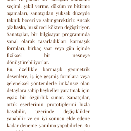
seçimi, şekil verme, döküm ve bitirme 
aşamaları, sanatçıdan yüksek düzeyde 
teknik beceri ve sabır gerektirir. Ancak 
3D baskı
, bu süreci kökten değiştiriyor. 
Sanatçılar, bir bilgisayar programında 
sanal olarak tasarladıkları karmaşık 
formları, birkaç saat veya gün içinde 
fiziksel bir nesneye 
dönüştürebiliyorlar. 
Bu, özellikle karmaşık geometrik 
desenlere, iç içe geçmiş formlara veya 
geleneksel yöntemlerle imkânsız olan 
detaylara sahip heykeller yaratmak için 
eşsiz bir özgürlük sunar. Sanatçılar, 
artık eserlerinin prototiplerini hızla 
basabilir, üzerinde değişiklikler 
yapabilir ve en iyi sonucu elde edene 
kadar deneme-yanılma yapabilirler. Bu 