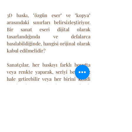
3D baskı, "özgün eser" ve "kopya" 
arasındaki sınırları belirsizleştiriyor. 
Bir sanat eseri dijital olarak 
tasarlandığında ve defalarca 
basılabildiğinde, hangisi orijinal olarak 
kabul edilmelidir? 
Sanatçılar, her baskıyı farklı boyutta 
veya renkte yaparak, seriyi benzersiz 
hale getirebilir veya her birini kendi 
içinde birer orijinal eser olarak 
sunabilirler. Bu teknoloji aynı 
zamanda, sanat mirasını koruma ve 
sergileme konusunda da devrim 
yaratıyor. Müze koleksiyonlarındaki 
kırılgan veya nadir eserlerin yüksek 
çözünürlüklü dijital kopyaları 