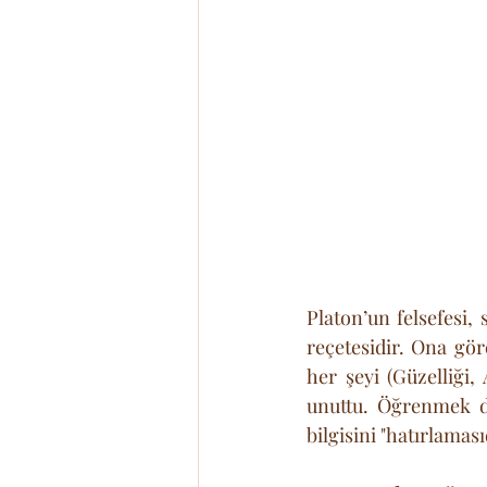
Platon’un felsefesi,
reçetesidir. Ona gö
her şeyi (Güzelliği, 
unuttu. Öğrenmek de
bilgisini "hatırlamas