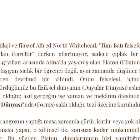
kçi ve filozof Alfred North Whitehead, "Tüm Batı felsefe 
an ibarettir" derken abartmıyor, sadece çıplak bir 
7 yılları arasında Atina’da yaşamış olan Platon (Eflatun
 taşıyan sadık bir öğrenci değil, aynı zamanda düşünce ta
iren devrimci bir zihindi. Onun felsefesi, içinde
düğümüz bu fiziksel dünyanın (Duyular Dünyası) aslında
a olduğu; asıl gerçeğin ise zaman ve mekânın ötesindek
r Dünyası"
nda (Forms) saklı olduğu tezi üzerine kuruludu
arangozun yaptığı masa zamanla çürür, kırılır veya yok ol
 masa yapan o zihinsel öz, sonsuza kadar mükemmel b
 Bu yüzden Platon, duyularımızın bizi yanılttığını