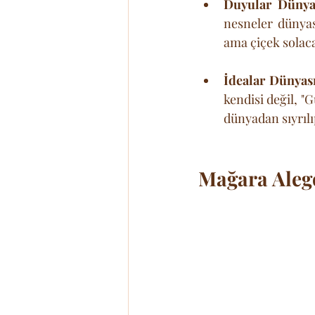
Duyular Dünyas
nesneler dünyası
ama çiçek solaca
İdealar Dünyası
kendisi değil, "
dünyadan sıyrılı
Mağara Alego