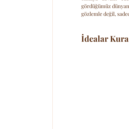
gördüğümüz dünyanın 
gözlemle değil, sadec
İdealar Kura