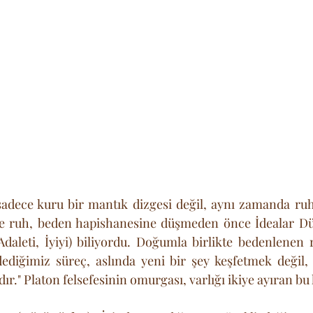
 sadece kuru bir mantık dizgesi değil, aynı zamanda ruhs
re ruh, beden hapishanesine düşmeden önce İdealar Dün
Adaleti, İyiyi) biliyordu. Doğumla birlikte bedenlenen r
diğimiz süreç, aslında yeni bir şey keşfetmek değil,
ıdır." Platon felsefesinin omurgası, varlığı ikiye ayıran b