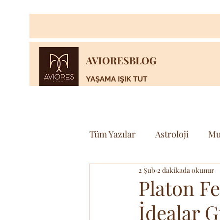
AVIORESBLOG
YAŞAMA IŞIK TUT
Tüm Yazılar
Astroloji
Mu
2 Şub
2 dakikada okunur
Yaşam
Bilim & Teknoloj
Platon Fe
İdealar 
Spor