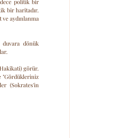
adece politik bir 
 bir haritadır. 
et ve aydınlanma 
i duvara dönük 
lar.
Hakikati) görür. 
"Gördükleriniz 
r (Sokrates'in 