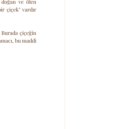
 doğan ve ölen 
r çiçek" vardır 
 Burada çiçeğin 
 amacı, bu maddi 