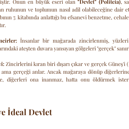
iştir. Onun en büyük eseri olan 
"Devlet" (Politeia)
, s
an ruhunun ve toplumun nasıl adil olabileceğine dair etik
abının 7. kitabında anlattığı bu efsanevi benzetme, cehal
ır.
cirler:
 İnsanlar bir mağarada zincirlenmiş, yüzler
larındaki ateşten duvara yansıyan gölgeleri "gerçek" sanır
i:
 Zincirlerini kıran biri dışarı çıkar ve gerçek Güneş'i (
 ama gerçeği anlar. Ancak mağaraya dönüp diğerlerine 
e, diğerleri ona inanmaz, hatta onu öldürmek isterle
ve İdeal Devlet