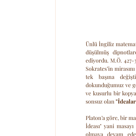
Ünlü İngiliz matemati
düşülmüş dipnotlard
ediyordu. M.Ö. 427-34
Sokrates’in mirasını
tek başına değişt
dokunduğumuz ve gör
ve kusurlu bir kopy
sonsuz olan 
"İdeala
Platon’a göre, bir m
İdeası" yani masayı
olmaya devam eder.