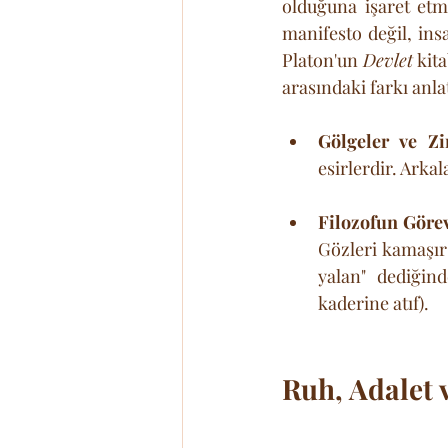
olduğuna işaret etm
manifesto değil, ins
Platon'un 
Devlet
 kit
arasındaki farkı anlat
Gölgeler ve Zin
esirlerdir. Arka
Filozofun Görev
Gözleri kamaşır
yalan" dediğind
kaderine atıf).
Ruh, Adalet 