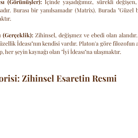
ı (Görünüşler):
 İçinde yaşadığımız, sürekli değişen,
dır. Burası bir yanılsamadır (Matrix). Burada "Güzel bi
ktır.
 (Gerçeklik):
 Zihinsel, değişmez ve ebedi olan alandır.
Güzellik İdeası"nın kendisi vardır. Platon'a göre filozofun
p, her şeyin kaynağı olan "İyi İdeası"na ulaşmaktır.
risi: Zihinsel Esaretin Resmi