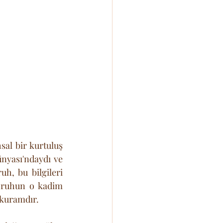
al bir kurtuluş 
yası'ndaydı ve 
uh, bu bilgileri 
 ruhun o kadim 
u kuramdır.