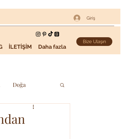
Giriş
Bize Ulaşın
G
İLETİŞİM
Daha fazla
i
Doğa
Sanat & Kültür
ından