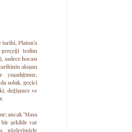
tarihi, Platon’a 
gerçeği teslim 
), sadece hocası 
rihinin akışını 
 yaşadığımız, 
 soluk, geçici 
i, değişmez ve 
r. 
ur; ancak "Masa 
ir şekilde var 
, gözlerimizle 