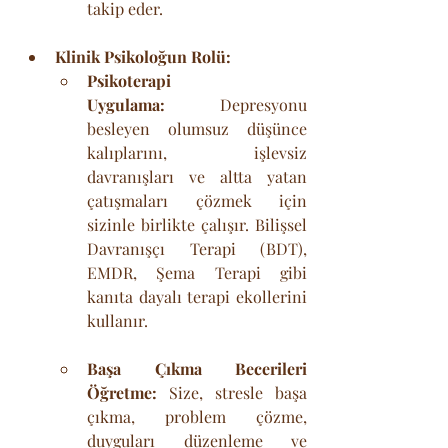
takip eder.
Klinik Psikoloğun Rolü:
Psikoterapi 
Uygulama:
 Depresyonu 
besleyen olumsuz düşünce 
kalıplarını, işlevsiz 
davranışları ve altta yatan 
çatışmaları çözmek için 
sizinle birlikte çalışır. Bilişsel 
Davranışçı Terapi (BDT), 
EMDR, Şema Terapi gibi 
kanıta dayalı terapi ekollerini 
kullanır.
Başa Çıkma Becerileri 
Öğretme:
 Size, stresle başa 
çıkma, problem çözme, 
duyguları düzenleme ve 