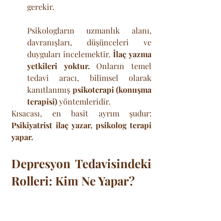
gerekir. 
Psikologların uzmanlık alanı, 
davranışları, düşünceleri ve 
duyguları incelemektir. 
İlaç yazma 
yetkileri yoktur.
 Onların temel 
tedavi aracı, bilimsel olarak 
kanıtlanmış 
psikoterapi (konuşma 
terapisi)
 yöntemleridir.
Kısacası, en basit ayrım şudur: 
Psikiyatrist ilaç yazar, psikolog terapi 
yapar.
Depresyon Tedavisindeki 
Rolleri: Kim Ne Yapar?