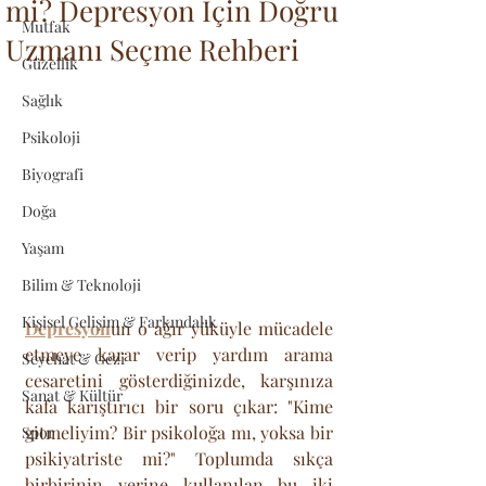
mi? Depresyon İçin Doğru
Mutfak
Uzmanı Seçme Rehberi
Güzellik
Sağlık
Psikoloji
Biyografi
Doğa
Yaşam
Bilim & Teknoloji
Kişisel Gelişim & Farkındalık
Depresyon
un o ağır yüküyle mücadele 
etmeye karar verip yardım arama 
Seyehat & Gezi
cesaretini gösterdiğinizde, karşınıza 
Sanat & Kültür
kafa karıştırıcı bir soru çıkar: "Kime 
gitmeliyim? Bir psikoloğa mı, yoksa bir 
Spor
psikiyatriste mi?" Toplumda sıkça 
birbirinin yerine kullanılan bu iki 