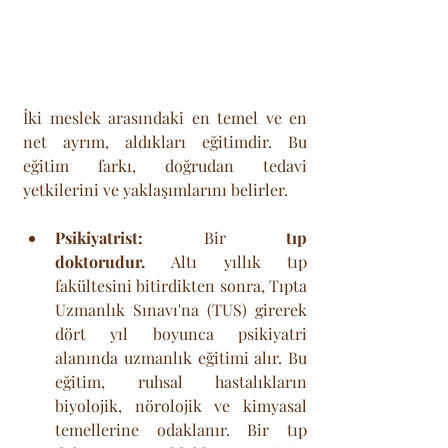
İki meslek arasındaki en temel ve en 
net ayrım, aldıkları eğitimdir. Bu 
eğitim farkı, doğrudan tedavi 
yetkilerini ve yaklaşımlarını belirler.
Psikiyatrist:
 Bir 
tıp 
doktorudur.
 Altı yıllık tıp 
fakültesini bitirdikten sonra, Tıpta 
Uzmanlık Sınavı'na (TUS) girerek 
dört yıl boyunca psikiyatri 
alanında uzmanlık eğitimi alır. Bu 
eğitim, ruhsal hastalıkların 
biyolojik, nörolojik ve kimyasal 
temellerine odaklanır. Bir tıp 