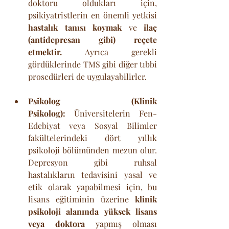
doktoru oldukları için, 
psikiyatristlerin en önemli yetkisi 
hastalık tanısı koymak
 ve 
ilaç 
(antidepresan gibi) reçete 
etmektir.
 Ayrıca gerekli 
gördüklerinde TMS gibi diğer tıbbi 
prosedürleri de uygulayabilirler.
Psikolog (Klinik 
Psikolog):
 Üniversitelerin Fen-
Edebiyat veya Sosyal Bilimler 
fakültelerindeki dört yıllık 
psikoloji bölümünden mezun olur. 
Depresyon gibi ruhsal 
hastalıkların tedavisini yasal ve 
etik olarak yapabilmesi için, bu 
lisans eğitiminin üzerine 
klinik 
psikoloji alanında yüksek lisans 
veya doktora
 yapmış olması 