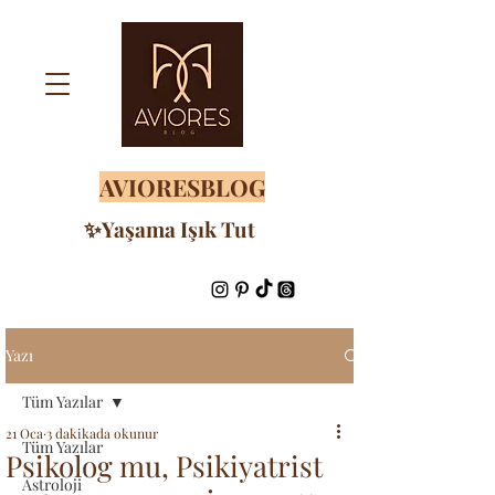
AVIORESBLOG
✨Yaşama Işık Tut
Yazı
Tüm Yazılar
21 Oca
3 dakikada okunur
Tüm Yazılar
Psikolog mu, Psikiyatrist
Astroloji