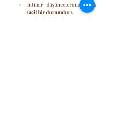
İntihar düşünceleriniz varsa 
(
acil bir durumdur
).
Fiziksel belirtileriniz (uyku, 
iştah sorunları, ağrılar) çok ön 
plandaysa.
Daha önce depresyon tanısı 
aldıysanız ve ilaç tedavisi 
düşünüyorsanız.
Ne Zaman İlk Önce Psikoloğa 
Gidilmeli?
Belirtileriniz daha hafif veya 
orta düzeydeyse.
Sorunlarınızın daha çok ilişki, 
iş stresi veya belirli yaşam 
olaylarıyla ilgili olduğunu 
düşünüyorsanız.
İlaç kullanmak istemiyorsanız 
ve öncelikle terapiyi denemek 