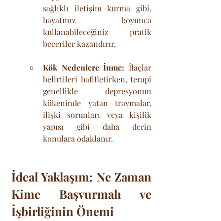
sağlıklı iletişim kurma gibi, 
hayatınız boyunca 
kullanabileceğiniz pratik 
beceriler kazandırır.
Kök Nedenlere İnme:
 İlaçlar 
belirtileri hafifletirken, terapi 
genellikle depresyonun 
kökeninde yatan travmalar, 
ilişki sorunları veya kişilik 
yapısı gibi daha derin 
konulara odaklanır.
İdeal Yaklaşım: Ne Zaman 
Kime Başvurmalı ve 
İşbirliğinin Önemi