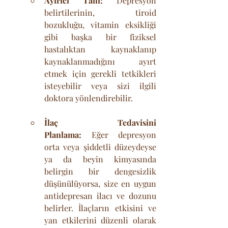
Ayırıcı Tanı:
 Depresyon 
belirtilerinin, tiroid 
bozukluğu, vitamin eksikliği 
gibi başka bir fiziksel 
hastalıktan kaynaklanıp 
kaynaklanmadığını ayırt 
etmek için gerekli tetkikleri 
isteyebilir veya sizi ilgili 
doktora yönlendirebilir.
İlaç Tedavisini 
Planlama:
 Eğer depresyon 
orta veya şiddetli düzeydeyse 
ya da beyin kimyasında 
belirgin bir dengesizlik 
düşünülüyorsa, size en uygun 
antidepresan ilacı ve dozunu 
belirler. İlaçların etkisini ve 
yan etkilerini düzenli olarak 