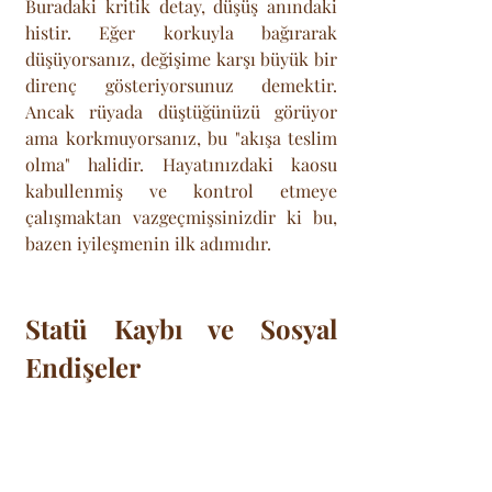
Buradaki kritik detay, düşüş anındaki 
histir. Eğer korkuyla bağırarak 
düşüyorsanız, değişime karşı büyük bir 
direnç gösteriyorsunuz demektir. 
Ancak rüyada düştüğünüzü görüyor 
ama korkmuyorsanız, bu "akışa teslim 
olma" halidir. Hayatınızdaki kaosu 
kabullenmiş ve kontrol etmeye 
çalışmaktan vazgeçmişsinizdir ki bu, 
bazen iyileşmenin ilk adımıdır.
Statü Kaybı ve Sosyal 
Endişeler