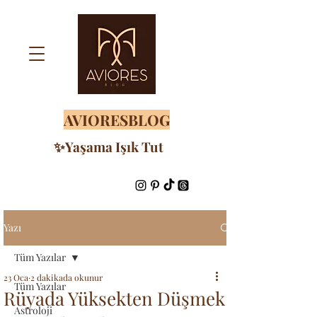
AVIORESBLOG
✨Yaşama Işık Tut
Yazı
Tüm Yazılar
23 Oca
2 dakikada okunur
Tüm Yazılar
Rüyada Yüksekten Düşmek:
Astroloji