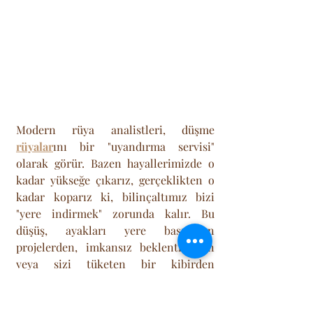
Modern rüya analistleri, düşme 
rüyalar
ını bir "uyandırma servisi" 
olarak görür. Bazen hayallerimizde o 
kadar yükseğe çıkarız, gerçeklikten o 
kadar koparız ki, bilinçaltımız bizi 
"yere indirmek" zorunda kalır. Bu 
düşüş, ayakları yere basmayan 
projelerden, imkansız beklentilerden 
veya sizi tüketen bir kibirden 
kurtulmanız gerektiğinin uyarısıdır.
Rüyanın sonu da mesajın kendisi kadar 