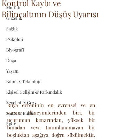
Kontrol Kaybı ve
Mutfak
Bilinçaltının Düşüş Uyarısı
Güzellik
Sağlık
Psikoloji
Biyografi
Doğa
Yaşam
Bilim & Teknoloji
Kişisel Gelişim & Farkındalık
Seyehat & Gezi
Rüya evreninin en evrensel ve en 
sarsıcı deneyimlerinden biri, bir 
Sanat & Kültür
uçurumun kenarından, yüksek bir 
Spor
binadan veya tanımlanamayan bir 
boşluktan aşağıya doğru süzülmektir. 