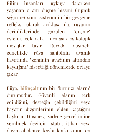
Bilim insanları, uykuya dalarken 
yaşanan o ani düşme hissini (hipnik 
seğirme) sinir sisteminin bir gevşeme 
refleksi olarak açıklasa da, rüyanın 
derinliklerinde görülen "düşme" 
eylemi, çok daha karmaşık psikolojik 
mesajlar taşır. Rüyada düşmek, 
genellikle rüya sahibinin uyanık 
hayatında "zeminin ayağının altından 
kaydığını" hissettiği dönemlerde ortaya 
çıkar.
Rüya, 
bilinçaltı
nın bir "kırmızı alarm" 
durumudur. Güvenli alanın terk 
edildiğini, desteğin çekildiğini veya 
hayatın dizginlerinin elden kaçtığını 
haykırır. Düşmek, sadece yerçekimine 
yenilmek değildir; statü, itibar veya 
duygusal denge kaybı korkusunun en 