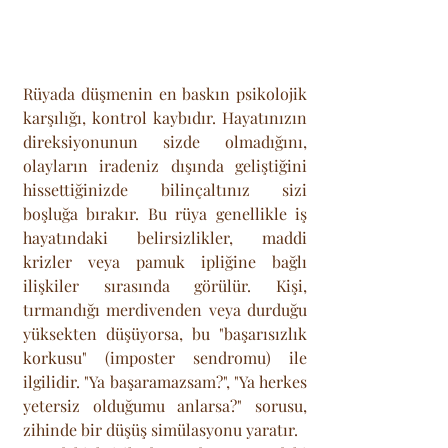
Rüyada düşmenin en baskın psikolojik 
karşılığı, kontrol kaybıdır. Hayatınızın 
direksiyonunun sizde olmadığını, 
olayların iradeniz dışında geliştiğini 
hissettiğinizde bilinçaltınız sizi 
boşluğa bırakır. Bu rüya genellikle iş 
hayatındaki belirsizlikler, maddi 
krizler veya pamuk ipliğine bağlı 
ilişkiler sırasında görülür. Kişi, 
tırmandığı merdivenden veya durduğu 
yüksekten düşüyorsa, bu "başarısızlık 
korkusu" (imposter sendromu) ile 
ilgilidir. "Ya başaramazsam?", "Ya herkes 
yetersiz olduğumu anlarsa?" sorusu, 
zihinde bir düşüş simülasyonu yaratır.