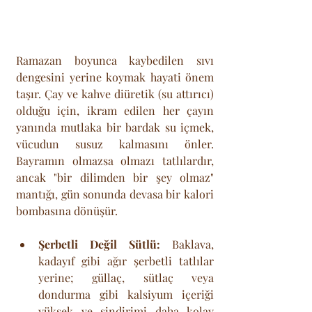
Ramazan boyunca kaybedilen sıvı 
dengesini yerine koymak hayati önem 
taşır. Çay ve kahve diüretik (su attırıcı) 
olduğu için, ikram edilen her çayın 
yanında mutlaka bir bardak su içmek, 
vücudun susuz kalmasını önler. 
Bayramın olmazsa olmazı tatlılardır, 
ancak "bir dilimden bir şey olmaz" 
mantığı, gün sonunda devasa bir kalori 
bombasına dönüşür.
Şerbetli Değil Sütlü:
 Baklava, 
kadayıf gibi ağır şerbetli tatlılar 
yerine; güllaç, sütlaç veya 
dondurma gibi kalsiyum içeriği 
yüksek ve sindirimi daha kolay 