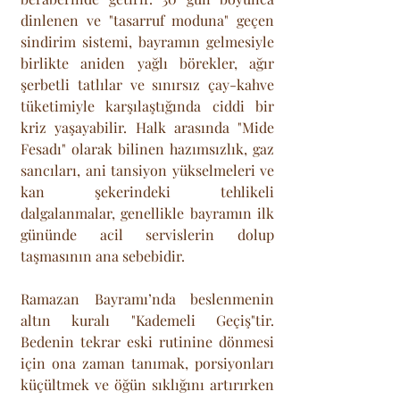
dinlenen ve "tasarruf moduna" geçen 
sindirim sistemi, bayramın gelmesiyle 
birlikte aniden yağlı börekler, ağır 
şerbetli tatlılar ve sınırsız çay-kahve 
tüketimiyle karşılaştığında ciddi bir 
kriz yaşayabilir. Halk arasında "Mide 
Fesadı" olarak bilinen hazımsızlık, gaz 
sancıları, ani tansiyon yükselmeleri ve 
kan şekerindeki tehlikeli 
dalgalanmalar, genellikle bayramın ilk 
gününde acil servislerin dolup 
taşmasının ana sebebidir. 
Ramazan Bayramı’nda beslenmenin 
altın kuralı "Kademeli Geçiş"tir. 
Bedenin tekrar eski rutinine dönmesi 
için ona zaman tanımak, porsiyonları 
küçültmek ve öğün sıklığını artırırken 