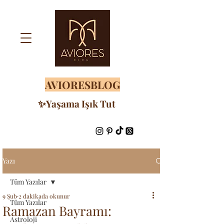
AVIORESBLOG
✨Yaşama Işık Tut
Yazı
Tüm Yazılar
9 Şub
2 dakikada okunur
Tüm Yazılar
Ramazan Bayramı:
Astroloji