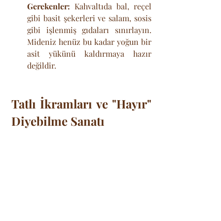
Gerekenler:
 Kahvaltıda bal, reçel 
gibi basit şekerleri ve salam, sosis 
gibi işlenmiş gıdaları sınırlayın. 
Mideniz henüz bu kadar yoğun bir 
asit yükünü kaldırmaya hazır 
değildir.
Tatlı İkramları ve "Hayır" 
Diyebilme Sanatı