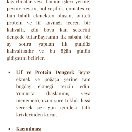
kızartmalar veya hamur işleri yerine; 
peynir, zeytin, bol yeşillik, domates ve 
tam tahıllı ekmekten oluşan, kaliteli 
protein ve lif kaynağı içeren bir 
kahvaltı, gün boyu kan şekerini 
dengede tutar.Bayramın ilk sabahı, bir 
ay sonra yapılan ilk gündüz 
kahvaltısıdır ve bu öğün günün 
gidişatını belirler.
Lif ve Protein Dengesi:
 Beyaz 
ekmek ve poğaça yerine tam 
buğday ekmeği tercih edin. 
Yumurta (haşlanmış veya 
menemen), uzun süre tokluk hissi 
vererek sizi gün içindeki tatlı 
krizlerinden korur.
Kaçınılması 