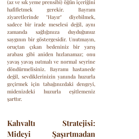
(az ve sık yeme prensibi) öğün içeriğini 
hafifletmek gerekir. Bayram 
ziyaretlerinde "Hayır" diyebilmek, 
sadece bir irade meselesi değil, aynı 
zamanda sağlığınıza duyduğunuz 
saygının bir göstergesidir. Unutmayın, 
oruçtan çıkan bedeniniz bir yarış 
arabası gibi aniden hızlanamaz; onu 
yavaş yavaş ısıtmalı ve normal seyrine 
döndürmelisiniz. Bayramı hastanede 
değil, sevdiklerinizin yanında huzurla 
geçirmek için tabağınızdaki dengeyi, 
midenizdeki huzurla eşitlemeniz 
şarttır.
Kahvaltı Stratejisi: 
Mideyi Şaşırtmadan 