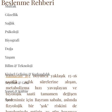
Beslenme Rehberi
Mutfak
Güzellik
Sağlık
Psikoloji
Biyografi
Doğa
Yaşam
Bilim & Teknoloji
Kişisel Gelişim & Farkındalık
Ramazan ayı
 boyunca yaklaşık 15-16 
saatlik açlık sürelerine alışan, 
Seyehat & Gezi
metabolizma hızı yavaşlayan ve 
Sanat & Kültür
biyolojik saati tamamen değişen 
bedenimiz için Bayram sabahı, aslında 
Spor
fizyolojik bir "şok" riskini de 
beraberinde getirir. 30 gün boyunca 