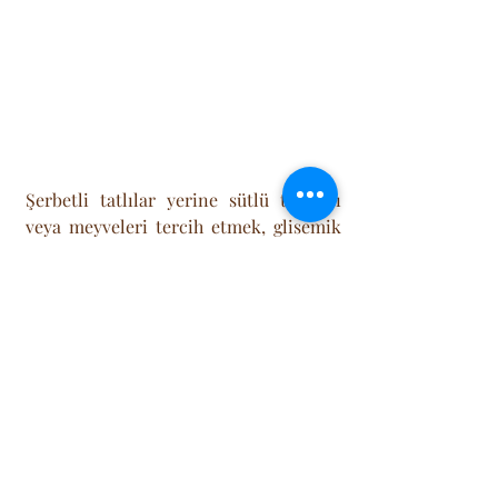
Şerbetli tatlılar yerine sütlü tatlıları 
veya meyveleri tercih etmek, glisemik 
indeksi kontrol altında tutarak bayram 
yorgunluğunu ve uyku halini engeller. 
Kısacası, Ramazan Bayramı'nda 
beslenme stratejisi; "yasaklamak" değil, 
"yönetmek" üzerine 
kurulmalıdır.Yavaşlayan metabolizmayı 
hızlandırmanın en doğal yolu su ve 
harekettir.
Su Hedefi:
 Günde en az 2-2.5 litre 