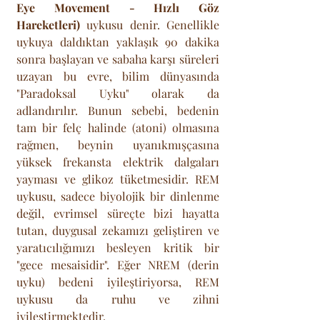
Eye Movement - Hızlı Göz 
Hareketleri)
 uykusu denir. Genellikle 
uykuya daldıktan yaklaşık 90 dakika 
sonra başlayan ve sabaha karşı süreleri 
uzayan bu evre, bilim dünyasında 
"Paradoksal Uyku" olarak da 
adlandırılır. Bunun sebebi, bedenin 
tam bir felç halinde (atoni) olmasına 
rağmen, beynin uyanıkmışçasına 
yüksek frekansta elektrik dalgaları 
yayması ve glikoz tüketmesidir. REM 
uykusu, sadece biyolojik bir dinlenme 
değil, evrimsel süreçte bizi hayatta 
tutan, duygusal zekamızı geliştiren ve 
yaratıcılığımızı besleyen kritik bir 
"gece mesaisidir". Eğer NREM (derin 
uyku) bedeni iyileştiriyorsa, REM 
uykusu da ruhu ve zihni 
iyileştirmektedir.