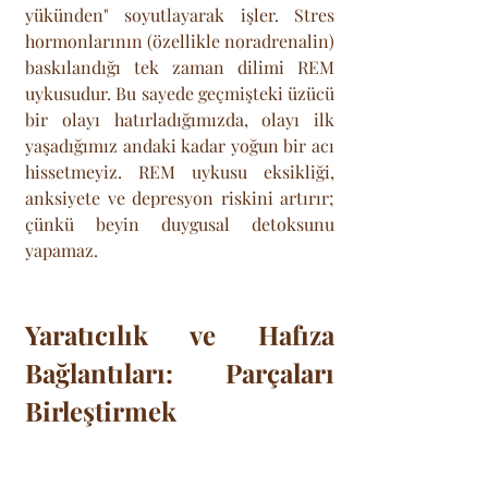
yükünden" soyutlayarak işler. Stres 
hormonlarının (özellikle noradrenalin) 
baskılandığı tek zaman dilimi REM 
uykusudur. Bu sayede geçmişteki üzücü 
bir olayı hatırladığımızda, olayı ilk 
yaşadığımız andaki kadar yoğun bir acı 
hissetmeyiz. REM uykusu eksikliği, 
anksiyete ve depresyon riskini artırır; 
çünkü beyin duygusal detoksunu 
yapamaz.
Yaratıcılık ve Hafıza 
Bağlantıları: Parçaları 
Birleştirmek