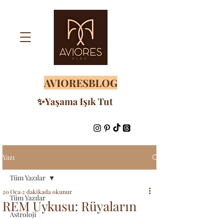
AVIORESBLOG
✨Yaşama Işık Tut
Yazı
Tüm Yazılar
20 Oca
2 dakikada okunur
Tüm Yazılar
REM Uykusu: Rüyaların
Astroloji