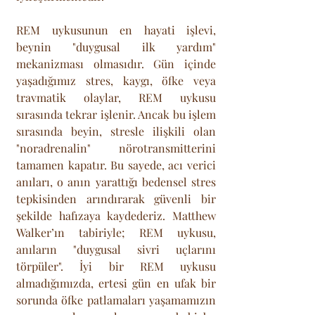
REM uykusunun en hayati işlevi, 
beynin "duygusal ilk yardım" 
mekanizması olmasıdır. Gün içinde 
yaşadığımız stres, kaygı, öfke veya 
travmatik olaylar, REM uykusu 
sırasında tekrar işlenir. Ancak bu işlem 
sırasında beyin, stresle ilişkili olan 
"noradrenalin" nörotransmitterini 
tamamen kapatır. Bu sayede, acı verici 
anıları, o anın yarattığı bedensel stres 
tepkisinden arındırarak güvenli bir 
şekilde hafızaya kaydederiz. Matthew 
Walker’ın tabiriyle; REM uykusu, 
anıların "duygusal sivri uçlarını 
törpüler". İyi bir REM uykusu 
almadığımızda, ertesi gün en ufak bir 
sorunda öfke patlamaları yaşamamızın 