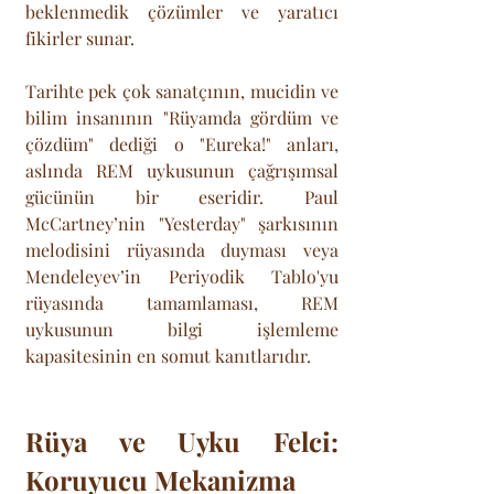
beklenmedik çözümler ve yaratıcı 
fikirler sunar. 
Tarihte pek çok sanatçının, mucidin ve 
bilim insanının "Rüyamda gördüm ve 
çözdüm" dediği o "Eureka!" anları, 
aslında REM uykusunun çağrışımsal 
gücünün bir eseridir. Paul 
McCartney’nin "Yesterday" şarkısının 
melodisini rüyasında duyması veya 
Mendeleyev’in Periyodik Tablo'yu 
rüyasında tamamlaması, REM 
uykusunun bilgi işlemleme 
kapasitesinin en somut kanıtlarıdır.
Rüya ve Uyku Felci: 
Koruyucu Mekanizma