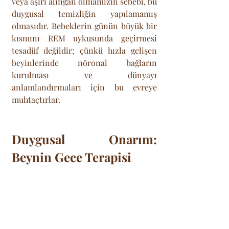
veya aşırı alıngan olmamızın sebebi, bu 
duygusal temizliğin yapılamamış 
olmasıdır. Bebeklerin günün büyük bir 
kısmını REM uykusunda geçirmesi 
tesadüf değildir; çünkü hızla gelişen 
beyinlerinde nöronal bağların 
kurulması ve dünyayı 
anlamlandırmaları için bu evreye 
muhtaçtırlar.
Duygusal Onarım: 
Beynin Gece Terapisi