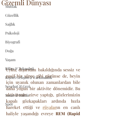
Gizemli Dünyası
Mutfak
Güzellik
Sağlık
Psikoloji
Biyografi
Doğa
Yaşam
Bilim & Teknoloji
Uyku, dışarıdan bakıldığında sessiz ve 
pasif bir süreç gibi görünse de, beyin 
Kişisel Gelişim & Farkındalık
için uyanık olunan zamanlardan bile 
Seyehat & Gezi
daha yoğun bir aktivite dönemidir. Bu 
aktivitenin zirve yaptığı, gözlerimizin 
Sanat & Kültür
kapalı gözkapakları ardında hızla 
Spor
hareket ettiği ve 
rüyalar
ın en canlı 
haliyle yaşandığı evreye 
REM (Rapid 