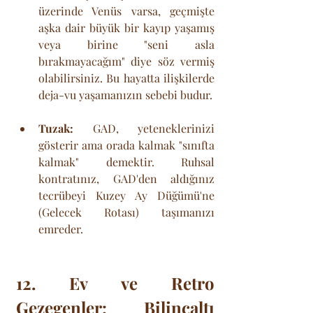
üzerinde Venüs varsa, geçmişte 
aşka dair büyük bir kayıp yaşamış 
veya birine "seni asla 
bırakmayacağım" diye söz vermiş 
olabilirsiniz. Bu hayatta ilişkilerde 
deja-vu yaşamanızın sebebi budur.
Tuzak:
 GAD, yeteneklerinizi 
gösterir ama orada kalmak "sınıfta 
kalmak" demektir. Ruhsal 
kontratınız, GAD'den aldığınız 
tecrübeyi Kuzey Ay Düğümü'ne 
(Gelecek Rotası) taşımanızı 
emreder.
12. Ev ve Retro 
Gezegenler: Bilinçaltı 