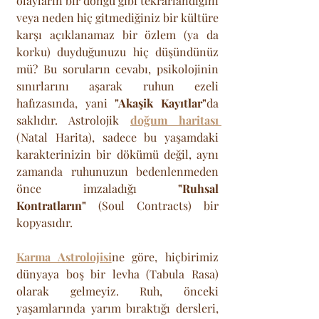
olayların bir döngü gibi tekrarlandığını 
veya neden hiç gitmediğiniz bir kültüre 
karşı açıklanamaz bir özlem (ya da 
korku) duyduğunuzu hiç düşündünüz 
mü? Bu soruların cevabı, psikolojinin 
sınırlarını aşarak ruhun ezeli 
hafızasında, yani 
"Akaşik Kayıtlar"
da 
saklıdır. Astrolojik 
doğum haritası 
(Natal Harita), sadece bu yaşamdaki 
karakterinizin bir dökümü değil, aynı 
zamanda ruhunuzun bedenlenmeden 
önce imzaladığı 
"Ruhsal 
Kontratların"
 (Soul Contracts) bir 
kopyasıdır. 
Karma Astrolojisi
ne göre, hiçbirimiz 
dünyaya boş bir levha (Tabula Rasa) 
olarak gelmeyiz. Ruh, önceki 
yaşamlarında yarım bıraktığı dersleri, 