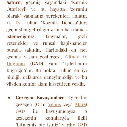
Satürn
, geçmiş yaşamdaki "Karmik 
Otoriteyi" ve bu hayatta "zorunlu 
olarak" yapmanız gerekenleri anlatır. 
12. Ev
, ruhun "Kozmik Deposu"dur; 
geçmişten getirdiğiniz ama hatırlamak 
istemediğiniz travmalar, gizli 
yetenekler ve ruhsal hapishaneler 
burada saklıdır. Haritadaki en net 
geçmiş yaşam göstergesi, 
Güney Ay 
Düğümü
 (GAD)
 yani "Ejderhanın 
Kuyruğu"dur. Bu nokta, ruhun en iyi 
bildiği, defalarca deneyimlediği ve bu 
yüzden konfor alanı hissettiren yerdir.
Gezegen Kavuşumları:
 Eğer bir 
gezegen (Örn: 
Venüs
 veya 
Mars
) 
GAD ile kavuşumdaysa, o 
gezegenin konularıyla ilgili 
"bitmemiş bir işiniz" vardır. GAD 