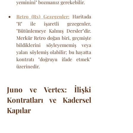
yeminini" bozmanız gerekebilir.
Retro (Rx) Gezegenler:
 Haritada 
"R" ile işaretli gezegenler, 
"Bütünlemeye Kalmış Dersler"dir. 
Merkür Retro doğan biri, geçmişte 
bildiklerini söyleyememiş veya 
yalan söylemiş olabilir; bu hayatta 
kontratı "doğruyu ifade etmek" 
üzerinedir.
Juno ve Vertex: İlişki 
Kontratları ve Kadersel 
Kapılar