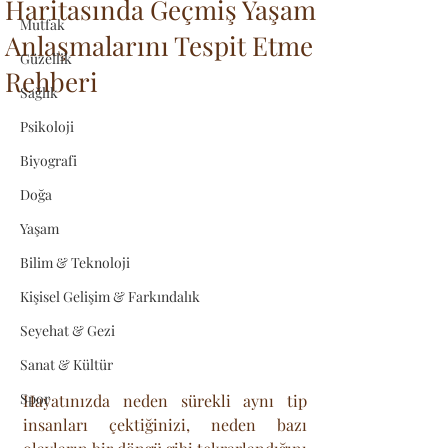
Haritasında Geçmiş Yaşam
Mutfak
Anlaşmalarını Tespit Etme
Güzellik
Rehberi
Sağlık
Psikoloji
Biyografi
Doğa
Yaşam
Bilim & Teknoloji
Kişisel Gelişim & Farkındalık
Seyehat & Gezi
Sanat & Kültür
Spor
Hayatınızda neden sürekli aynı tip 
insanları çektiğinizi, neden bazı 