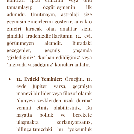
tamamlayıp özgürleşmenin ilk 
adımıdır. Unutmayın, astroloji size 
geçmişin zincirlerini gösterir, ancak o 
zinciri kıracak olan anahtar sizin 
şimdiki iradenizdir.Haritanın 12. evi, 
görünmeyen alemdir. Buradaki 
gezegenler, geçmiş yaşamda 
"gizlediğiniz", "kurban edildiğiniz" veya 
"inzivada yaşadığınız" konuları anlatır.
12. Evdeki Yeminler:
 Örneğin, 12. 
evde Jüpiter varsa, geçmişte 
manevi bir lider veya filozof olarak 
"dünyevi zevklerden uzak durma" 
yemini etmiş olabilirsiniz. Bu 
hayatta bolluk ve berekete 
ulaşmakta zorlanıyorsanız, 
bilinçaltınızdaki bu "yoksunluk 