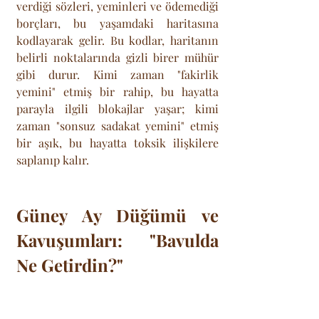
verdiği sözleri, yeminleri ve ödemediği 
borçları, bu yaşamdaki haritasına 
kodlayarak gelir. Bu kodlar, haritanın 
belirli noktalarında gizli birer mühür 
gibi durur. Kimi zaman "fakirlik 
yemini" etmiş bir rahip, bu hayatta 
parayla ilgili blokajlar yaşar; kimi 
zaman "sonsuz sadakat yemini" etmiş 
bir aşık, bu hayatta toksik ilişkilere 
saplanıp kalır.
Güney Ay Düğümü ve 
Kavuşumları: "Bavulda 
Ne Getirdin?"