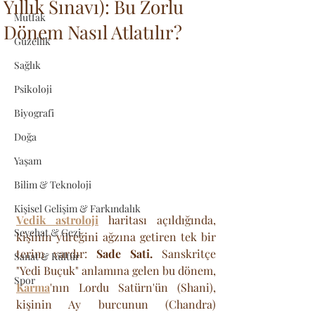
Yıllık Sınavı): Bu Zorlu
Mutfak
Dönem Nasıl Atlatılır?
Güzellik
Sağlık
Psikoloji
Biyografi
Doğa
Yaşam
Bilim & Teknoloji
Kişisel Gelişim & Farkındalık
Vedik astroloji
 haritası açıldığında, 
Seyehat & Gezi
kişinin yüreğini ağzına getiren tek bir 
terim vardır: 
Sade Sati.
 Sanskritçe 
Sanat & Kültür
"Yedi Buçuk" anlamına gelen bu dönem, 
Spor
Karma
'nın Lordu Satürn'ün (Shani), 
kişinin Ay burcunun (Chandra) 