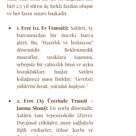
biri 2,5 yıl süren üç farklı fazdan oluşur 
ve her fazın sınavı başkadır.
1. Evre (12. Ev Transiti):
 Satürn, Ay 
burcunuzdan bir önceki burca 
girer. Bu, "Hazırlık ve İzolasyon" 
dönemidir. Beklenmedik 
masraflar, uzaklara taşınma, 
sebepsiz bir yalnızlık hissi ve uyku 
bozuklukları başlar. Satürn 
kulağınıza şunu fısıldar: 
"Gereksiz 
yüklerini bırak, yolculuk başlıyor."
2. Evre (Ay Üzerinde Transit - 
Janma Shani):
 En zorlu dönemdir. 
Satürn tam tepenizdedir (Zirve). 
Duygusal çöküşler, anne sağlığıyla 
ilgili endişeler, itibar kaybı ve 