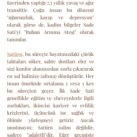
üzerinden yaptığı 7,5 yıllık yavaş ve ağır 
transittir. Çoğu insan bu dönemi 
"uğursuzluk, kayıp ve depresyon" 
olarak görse de, kadim bilgeler Sade 
Sati'yi "Ruhun Arınma Ateşi" olarak 
tanımlar.
Satürn
, bu süreçte hayatınızdaki çürük 
tahtaları söker, sahte dostları eler ve 
sizi konfor alanınızdan zorla çıkararak 
en saf halinize (altına) dönüştürür. Her 
insan ömründe ortalama 2 veya 3 kez 
bu süreçten geçer. İlk Sade Sati 
genellikle eğitim ve ebeveynlerle ilgili 
zorlukları, ikincisi kariyer ve evlilik 
krizlerini, üçüncüsü ise sağlık ve 
ölümle yüzleşmeyi getirir. Ancak 
unutmayın; Satürn zalim değildir, 
sadece "adaletli"dir. Eğer geçmişte 