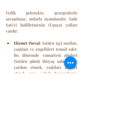
Vedik gelenekte, gezegenlerle 
savaşılmaz; onlarla uyumlanılır. Sade 
Sati'yi hafifletmenin (Upaya) yolları 
vardır:
Hizmet (Seva):
 Satürn işçi sınıfını, 
yaşlıları ve engellileri temsil eder. 
Bu dönemde cumartesi günleri 
(Satürn günü) ihtiyaç sahiplerine 
yardım etmek, yaşlıları ziyaret 
etmek veya sokak hayvanlarını 
beslemek, gezegenin en sevdiği 
"kurban"dır.
Dürüstlük:
 Satürn yalanı ve hileyi 
asla affetmez. Bu 7,5 yıl boyunca 
"Kırmızı ışıkta bile geçmeyecek" 