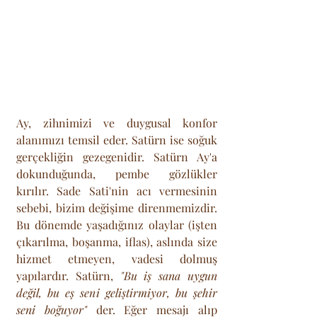
Ay, zihnimizi ve duygusal konfor 
alanımızı temsil eder. Satürn ise soğuk 
gerçekliğin gezegenidir. Satürn Ay'a 
dokunduğunda, pembe gözlükler 
kırılır. Sade Sati'nin acı vermesinin 
sebebi, bizim değişime direnmemizdir. 
Bu dönemde yaşadığınız olaylar (işten 
çıkarılma, boşanma, iflas), aslında size 
hizmet etmeyen, vadesi dolmuş 
yapılardır. Satürn, 
"Bu iş sana uygun 
değil, bu eş seni geliştirmiyor, bu şehir 
seni boğuyor"
 der. Eğer mesajı alıp 