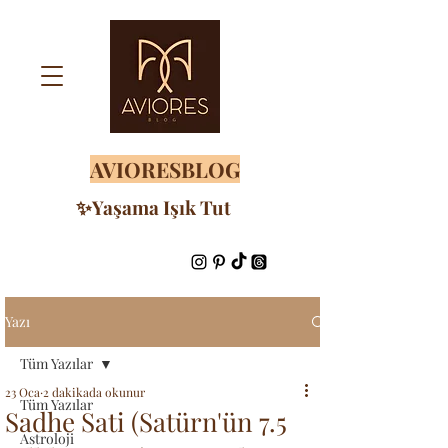
AVIORESBLOG
✨Yaşama Işık Tut
Yazı
Tüm Yazılar
23 Oca
2 dakikada okunur
Tüm Yazılar
Sadhe Sati (Satürn'ün 7.5
Astroloji