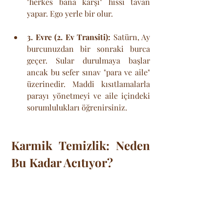
"herkes bana karşı" hissi tavan 
yapar. Ego yerle bir olur.
3. Evre (2. Ev Transiti):
 Satürn, Ay 
burcunuzdan bir sonraki burca 
geçer. Sular durulmaya başlar 
ancak bu sefer sınav "para ve aile" 
üzerinedir. Maddi kısıtlamalarla 
parayı yönetmeyi ve aile içindeki 
sorumlulukları öğrenirsiniz.
Karmik Temizlik: Neden 
Bu Kadar Acıtıyor?