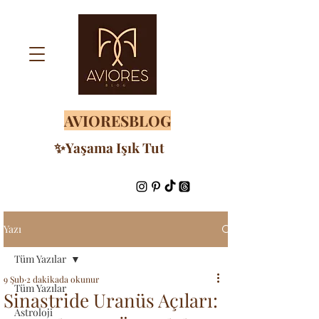
AVIORESBLOG
✨Yaşama Işık Tut
Yazı
Tüm Yazılar
9 Şub
2 dakikada okunur
Tüm Yazılar
Sinastride Uranüs Açıları:
Astroloji