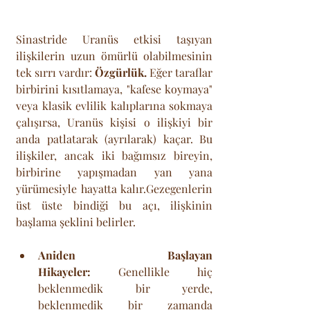
Sinastride Uranüs etkisi taşıyan 
ilişkilerin uzun ömürlü olabilmesinin 
tek sırrı vardır: 
Özgürlük.
 Eğer taraflar 
birbirini kısıtlamaya, "kafese koymaya" 
veya klasik evlilik kalıplarına sokmaya 
çalışırsa, Uranüs kişisi o ilişkiyi bir 
anda patlatarak (ayrılarak) kaçar. Bu 
ilişkiler, ancak iki bağımsız bireyin, 
birbirine yapışmadan yan yana 
yürümesiyle hayatta kalır.Gezegenlerin 
üst üste bindiği bu açı, ilişkinin 
başlama şeklini belirler.
Aniden Başlayan 
Hikayeler:
 Genellikle hiç 
beklenmedik bir yerde, 
beklenmedik bir zamanda 