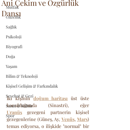
Ani Çekim ve Özgürlük
Mutfak
Dansı
Güzellik
Sağlık
Psikoloji
Biyografi
Doğa
Yaşam
Bilim & Teknoloji
Kişisel Gelişim & Farkındalık
Seyehat & Gezi
İki kişinin 
doğum haritası
 üst üste 
konulduğunda (Sinastri), eğer 
Sanat & Kültür
Uranüs
 gezegeni partnerin kişisel 
Spor
gezegenlerine (Güneş, Ay, 
Venüs
, 
Mars
) 
temas ediyorsa, o ilişkide "normal" bir 