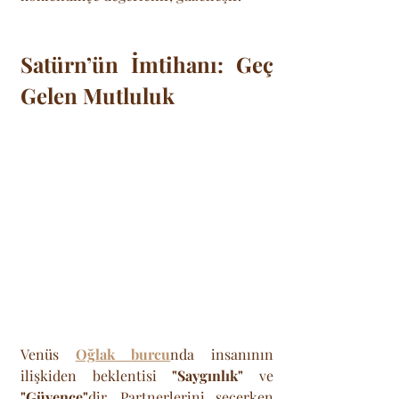
Satürn’ün İmtihanı: Geç 
Gelen Mutluluk
Venüs 
Oğlak burcu
nda insanının 
ilişkiden beklentisi 
"Saygınlık"
 ve 
"Güvence"
dir. Partnerlerini seçerken 