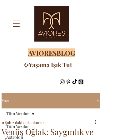
AVIORESBLOG
✨Yaşama Işık Tut
Yazı
Tüm Yazılar
11 Şub
2 dakikada okunur
Tüm Yazılar
Venüs Oğlak: Saygınlık ve
Astroloji