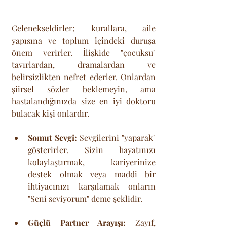
Gelenekseldirler; kurallara, aile 
yapısına ve toplum içindeki duruşa 
önem verirler. İlişkide "çocuksu" 
tavırlardan, dramalardan ve 
belirsizlikten nefret ederler. Onlardan 
şiirsel sözler beklemeyin, ama 
hastalandığınızda size en iyi doktoru 
bulacak kişi onlardır.
Somut Sevgi:
 Sevgilerini "yaparak" 
gösterirler. Sizin hayatınızı 
kolaylaştırmak, kariyerinize 
destek olmak veya maddi bir 
ihtiyacınızı karşılamak onların 
"Seni seviyorum" deme şeklidir.
Güçlü Partner Arayışı:
 Zayıf, 