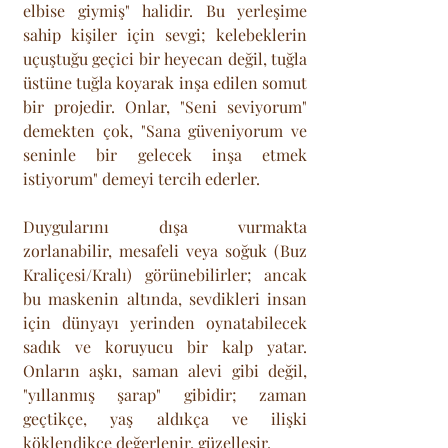
elbise giymiş" halidir. Bu yerleşime 
sahip kişiler için sevgi; kelebeklerin 
uçuştuğu geçici bir heyecan değil, tuğla 
üstüne tuğla koyarak inşa edilen somut 
bir projedir. Onlar, "Seni seviyorum" 
demekten çok, "Sana güveniyorum ve 
seninle bir gelecek inşa etmek 
istiyorum" demeyi tercih ederler. 
Duygularını dışa vurmakta 
zorlanabilir, mesafeli veya soğuk (Buz 
Kraliçesi/Kralı) görünebilirler; ancak 
bu maskenin altında, sevdikleri insan 
için dünyayı yerinden oynatabilecek 
sadık ve koruyucu bir kalp yatar. 
Onların aşkı, saman alevi gibi değil, 
"yıllanmış şarap" gibidir; zaman 
geçtikçe, yaş aldıkça ve ilişki 
köklendikçe değerlenir, güzelleşir.