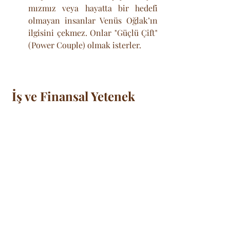
mızmız veya hayatta bir hedefi 
olmayan insanlar Venüs Oğlak’ın 
ilgisini çekmez. Onlar "Güçlü Çift" 
(Power Couple) olmak isterler.
İş ve Finansal Yetenek