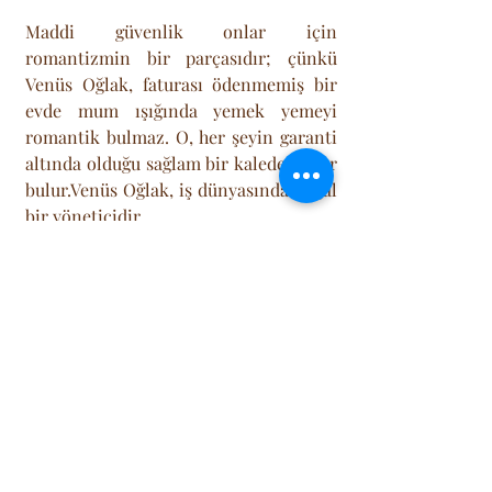
Maddi güvenlik onlar için 
romantizmin bir parçasıdır; çünkü 
Venüs Oğlak, faturası ödenmemiş bir 
evde mum ışığında yemek yemeyi 
romantik bulmaz. O, her şeyin garanti 
altında olduğu sağlam bir kalede huzur 
bulur.Venüs Oğlak, iş dünyasında doğal 
bir yöneticidir.
Kurumsal Zeka:
 İlişkilerde ne 
kadar temkinliyseler, iş hayatında 
o kadar stratejisttirler. Sanatı 
ticarete dökmekte, marka 
yönetmekte ve uzun vadeli 
yatırımlar yapmakta çok 
başarılıdırlar.
Estetik Kalite:
 Modada "Klasik ve 