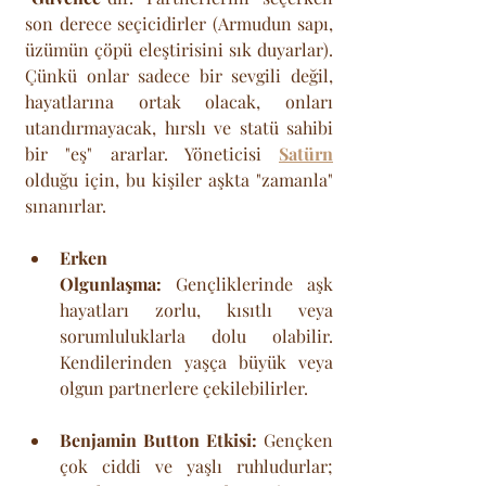
son derece seçicidirler (Armudun sapı, 
üzümün çöpü eleştirisini sık duyarlar). 
Çünkü onlar sadece bir sevgili değil, 
hayatlarına ortak olacak, onları 
utandırmayacak, hırslı ve statü sahibi 
bir "eş" ararlar. Yöneticisi 
Satürn
olduğu için, bu kişiler aşkta "zamanla" 
sınanırlar.
Erken 
Olgunlaşma:
 Gençliklerinde aşk 
hayatları zorlu, kısıtlı veya 
sorumluluklarla dolu olabilir. 
Kendilerinden yaşça büyük veya 
olgun partnerlere çekilebilirler.
Benjamin Button Etkisi:
 Gençken 
çok ciddi ve yaşlı ruhludurlar; 