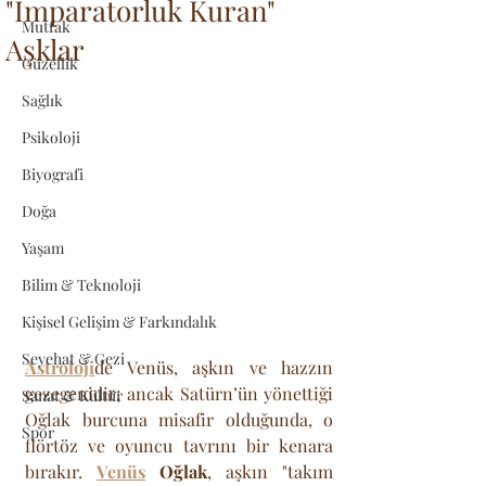
"İmparatorluk Kuran"
Mutfak
Aşklar
Güzellik
Sağlık
Psikoloji
Biyografi
Doğa
Yaşam
Bilim & Teknoloji
Kişisel Gelişim & Farkındalık
Seyehat & Gezi
Astroloji
de Venüs, aşkın ve hazzın 
gezegenidir; ancak Satürn’ün yönettiği 
Sanat & Kültür
Oğlak burcuna misafir olduğunda, o 
Spor
flörtöz ve oyuncu tavrını bir kenara 
bırakır. 
Venüs
 Oğlak
, aşkın "takım 