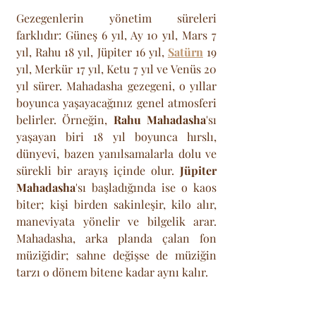
Gezegenlerin yönetim süreleri 
farklıdır: Güneş 6 yıl, Ay 10 yıl, Mars 7 
yıl, Rahu 18 yıl, Jüpiter 16 yıl, 
Satürn
 19 
yıl, Merkür 17 yıl, Ketu 7 yıl ve Venüs 20 
yıl sürer. Mahadasha gezegeni, o yıllar 
boyunca yaşayacağınız genel atmosferi 
belirler. Örneğin, 
Rahu Mahadasha
'sı 
yaşayan biri 18 yıl boyunca hırslı, 
dünyevi, bazen yanılsamalarla dolu ve 
sürekli bir arayış içinde olur. 
Jüpiter 
Mahadasha
'sı başladığında ise o kaos 
biter; kişi birden sakinleşir, kilo alır, 
maneviyata yönelir ve bilgelik arar. 
Mahadasha, arka planda çalan fon 
müziğidir; sahne değişse de müziğin 
tarzı o dönem bitene kadar aynı kalır.