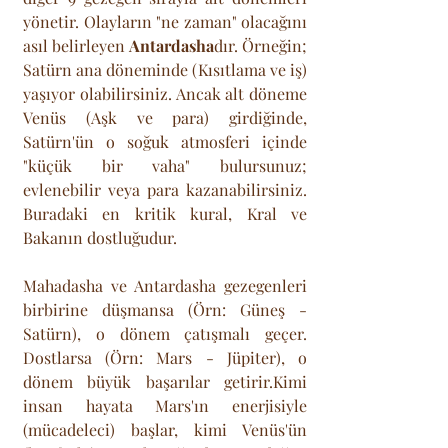
yönetir. Olayların "ne zaman" olacağını 
asıl belirleyen 
Antardasha
dır. Örneğin; 
Satürn ana döneminde (Kısıtlama ve iş) 
yaşıyor olabilirsiniz. Ancak alt döneme 
Venüs (Aşk ve para) girdiğinde, 
Satürn'ün o soğuk atmosferi içinde 
"küçük bir vaha" bulursunuz; 
evlenebilir veya para kazanabilirsiniz. 
Buradaki en kritik kural, Kral ve 
Bakanın dostluğudur.
Mahadasha ve Antardasha gezegenleri 
birbirine düşmansa (Örn: Güneş - 
Satürn), o dönem çatışmalı geçer. 
Dostlarsa (Örn: Mars - Jüpiter), o 
dönem büyük başarılar getirir.Kimi 
insan hayata Mars'ın enerjisiyle 
(mücadeleci) başlar, kimi Venüs'ün 