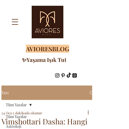
AVIORESBLOG
✨Yaşama Işık Tut
Yazı
Tüm Yazılar
24 Oca
2 dakikada okunur
Tüm Yazılar
Vimshottari Dasha: Hangi
Astroloji