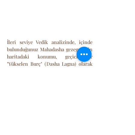
İleri seviye Vedik analizinde, içinde 
bulunduğunuz Mahadasha gezegeninin 
haritadaki konumu, geçici bir 
"Yükselen Burç" (Dasha Lagna) olarak 
kabul edilir. Yani, normalde 
Yükseleniniz Yengeç olabilir; ama 16 
yıllık Jüpiter dönemindeyseniz ve 
Jüpiter'iniz Terazi burcundaysa, hayatı 
16 yıl boyunca bir Terazi gibi (denge 
arayarak, ilişki odaklı) yaşarsınız. Bu 
teknik, kişinin karakterinin yıllar 
içinde neden değiştiğini açıklar. "