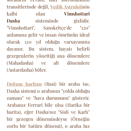
transitlerinde değil, 
Vedik Astroloji
nin 
kalbi olan 
Vimshottari 
Dasha
 sisteminde gizlidir. 
"Vimshottari", Sanskritçe'de "120" 
anlamına gelir ve insan ömrünün ideal 
olarak 120 yıl olduğu varsayımına 
dayanır. Bu sistem, hayatı belirli 
gezegenlerin yönettiği ana dönemlere 
(Mahadasha) ve alt dönemlere 
(Antardasha) böler. 
Doğum haritası
 (Rasi) bir araba ise, 
Dasha sistemi o arabanın "yolda olduğu 
zamanı" ve "hava durumunu" gösterir. 
Arabanız Ferrari bile olsa (Harika bir 
harita), eğer Dasha'nız "Sisli ve Karlı" 
bir gezegen dönemindeyse (Örneğin 
zorlu bir Satürn dönemi), o araba hız 