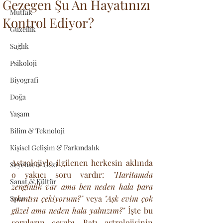
Gezegen Şu An Hayatınızı
Mutfak
Kontrol Ediyor?
Güzellik
Sağlık
Psikoloji
Biyografi
Doğa
Yaşam
Bilim & Teknoloji
Kişisel Gelişim & Farkındalık
Astrolojiyle ilgilenen herkesin aklında 
Seyehat & Gezi
o yakıcı soru vardır: 
"Haritamda 
Sanat & Kültür
zenginlik var ama ben neden hala para 
sıkıntısı çekiyorum?"
 veya 
"Aşk evim çok 
Spor
güzel ama neden hala yalnızım?"
 İşte bu 
soruların cevabı, Batı astrolojisinin 