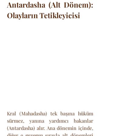
Antardasha (Alt Dönem): 
Olayların Tetikleyicisi
Kral (Mahadasha) tek başına hüküm 
sürmez, yanına yardımcı bakanlar 
(Antardasha) alır. Ana dönemin içinde, 
diğer 9 gezegen sırayla alt dönemleri 