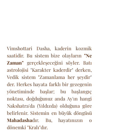
Vimshottari Dasha, kaderin kozmik 
saatidir. Bu sistem bize olayların 
"Ne 
Zaman"
 gerçekleşeceğini söyler. Batı 
astrolojisi "Karakter kaderdir" derken, 
Vedik sistem "Zamanlama her şeydir" 
der. Herkes hayata farklı bir gezegenin 
yönetiminde başlar; bu başlangıç 
noktası, doğduğunuz anda Ay'ın hangi 
Nakshatra'da (Yıldızda) olduğuna göre 
belirlenir. Sistemin en büyük döngüsü 
Mahadasha
dır. Bu, hayatınızın o 
dönemki "Kralı"dır. 