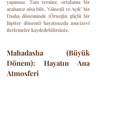
yapamaz. Tam tersine, ortalama bir 
arabanız olsa bile, "Güneşli ve Açık" bir 
Dasha döneminde (Örneğin güçlü bir 
Jüpiter dönemi) hayatınızda mucizevi 
ilerlemeler kaydedebilirsiniz.
Mahadasha (Büyük 
Dönem): Hayatın Ana 
Atmosferi