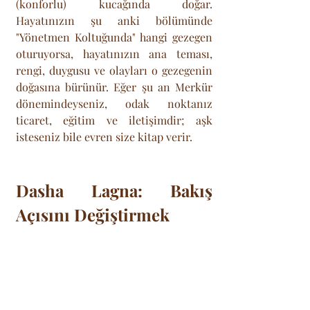
(konforlu) kucağında doğar. 
Hayatınızın şu anki bölümünde 
"Yönetmen Koltuğunda" hangi gezegen 
oturuyorsa, hayatınızın ana teması, 
rengi, duygusu ve olayları o gezegenin 
doğasına bürünür. Eğer şu an Merkür 
dönemindeyseniz, odak noktanız 
ticaret, eğitim ve iletişimdir; aşk 
isteseniz bile evren size kitap verir. 
Dasha Lagna: Bakış 
Açısını Değiştirmek