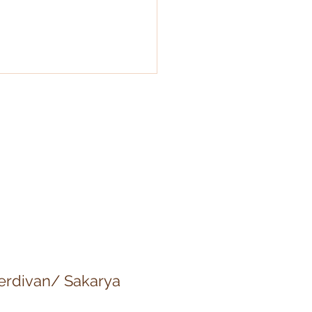
Dizimi:Nesiller Arası
ma ve Ruhsal
rleşme
 Serdivan/ Sakarya