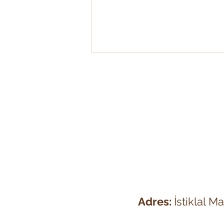
"Chi" (Yaşam Enerjisi) Nedir?
İçindeki Uyuyan Ejderhayı
Nasıl Uyandırırsın?
Adres:
İstiklal M