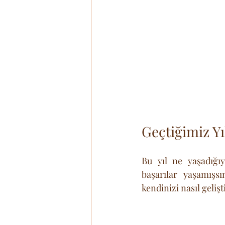
Geçtiğimiz Yı
Bu yıl ne yaşadığıy
başarılar yaşamışsı
kendinizi nasıl geliş