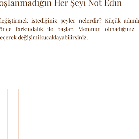
şlanmadığın Her Şeyi Not Edin
ğiştirmek istediğiniz şeyler nelerdir? Küçük adımla
 önce farkındalık ile başlar. Memnun olmadığınız 
eçerek değişimi kucaklayabilirsiniz.