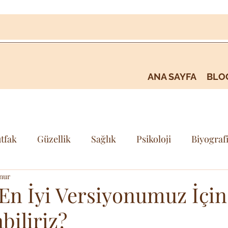
ANA SAYFA
BLO
tfak
Güzellik
Sağlık
Psikoloji
Biyograf
nur
i
Kişisel Gelişim & Farkındalık
Seyehat & Gezi
 En İyi Versiyonumuz İçin
biliriz?