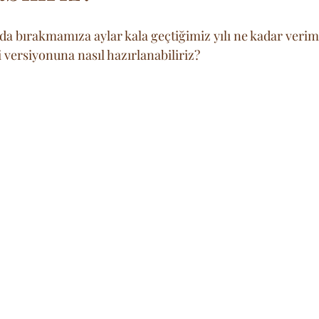
a bırakmamıza aylar kala geçtiğimiz yılı ne kadar veriml
i versiyonuna nasıl hazırlanabiliriz?