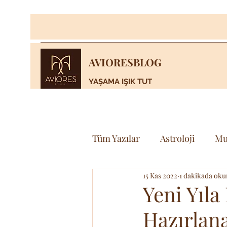
AVIORESBLOG
YAŞAMA IŞIK TUT
Tüm Yazılar
Astroloji
Mu
15 Kas 2022
1 dakikada oku
Yaşam
Bilim & Teknoloj
Yeni Yıla
Hazırlana
Spor