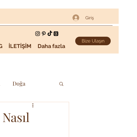
Giriş
Bize Ulaşın
G
İLETİŞİM
Daha fazla
i
Doğa
Sanat & Kültür
 Nasıl