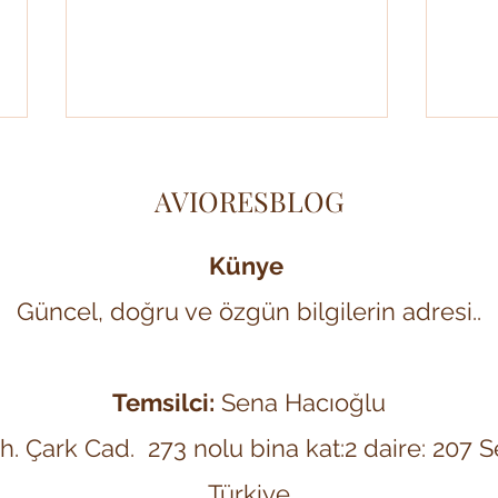
AVIORESBLOG
Künye
Güncel, doğru ve özgün bilgilerin adresi..
Çamurdan Bilince Uzanan O
Aile 
Muazzam Yolculuk: "Adam"
Trav
Olmanın Derin Anlamı
Özgü
Temsilci:
Sena Hacıoğlu
ah. Çark Cad. 273 nolu bina kat:2 daire: 207
Türkiye