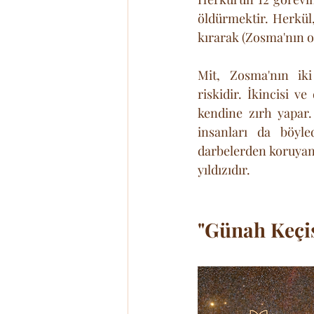
öldürmektir. Herkül,
kırarak (Zosma'nın o
Mit, Zosma'nın iki 
riskidir. İkincisi 
kendine zırh yapar
insanları da böyled
darbelerden koruyan 
yıldızıdır.
"Günah Keçi