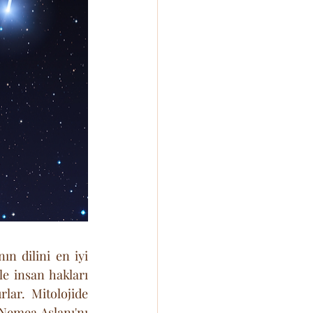
n dilini en iyi 
e insan hakları 
lar. Mitolojide 
Nemea Aslanı'nı 