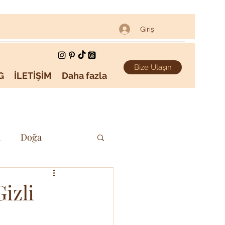
Giriş
Bize Ulaşın
G
İLETİŞİM
Daha fazla
i
Doğa
Sanat & Kültür
izli