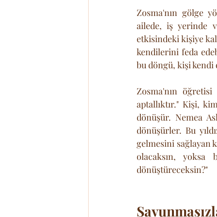
Zosma'nın gölge yön
ailede, iş yerinde 
etkisindeki kişiye ka
kendilerini feda edeb
bu döngü, kişi kendi 
Zosma'nın öğretisi
aptallıktır." Kişi, 
dönüşür. Nemea Asla
dönüşürler. Bu yıld
gelmesini sağlayan k
olacaksın, yoksa 
dönüştüreceksin?"
Savunmasızl