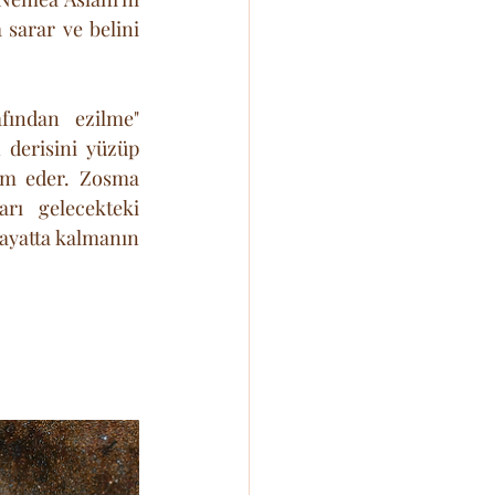
sarar ve belini 
fından ezilme" 
 derisini yüzüp 
am eder. Zosma 
rı gelecekteki 
ayatta kalmanın 