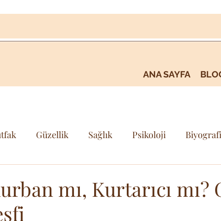
ANA SAYFA
BLO
tfak
Güzellik
Sağlık
Psikoloji
Biyograf
i
Kişisel Gelişim & Farkındalık
Seyehat & Gezi
rban mı, Kurtarıcı mı? G
şfi