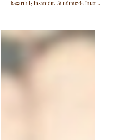
David Beckham, üstün serbest vuruş
yeteneğiyle tanınan eski futbolcu ve
başarılı iş insanıdır. Günümüzde Inter
Miami CF'nin sahibi olarak futbol
dünyasını şekillendirmeye devam
etmektedir.