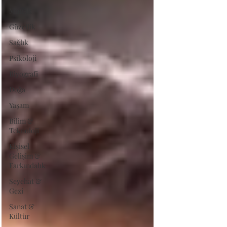
Mutfak
Güzellik
Sağlık
Psikoloji
Biyografi
Doğa
Yaşam
Bilim &
Teknoloji
Kişisel
Gelişim &
Farkındalık
Seyehat &
Gezi
Sanat &
Kültür