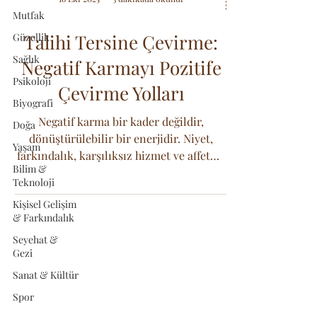
Mutfak
Talihi Tersine Çevirme:
Güzellik
Sağlık
Negatif Karmayı Pozitife
Psikoloji
Çevirme Yolları
Biyografi
Negatif karma bir kader değildir,
Doğa
dönüştürülebilir bir enerjidir. Niyet,
Yaşam
farkındalık, karşılıksız hizmet ve affetme
Bilim &
gibi güçlü yollarla talihinizi tersine
Teknoloji
çevirin.
Kişisel Gelişim
& Farkındalık
Seyehat &
Gezi
Sanat & Kültür
Spor