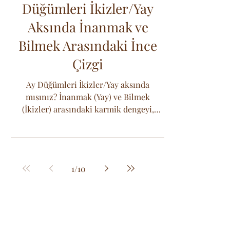
Düğümleri İkizler/Yay
Aksında İnanmak ve
Bilmek Arasındaki İnce
Çizgi
Ay Düğümleri İkizler/Yay aksında
mısınız? İnanmak (Yay) ve Bilmek
(İkizler) arasındaki karmik dengeyi,
fanatizmden meraklı öğrenciye
dönüşümü keşfedin.
1
/
10