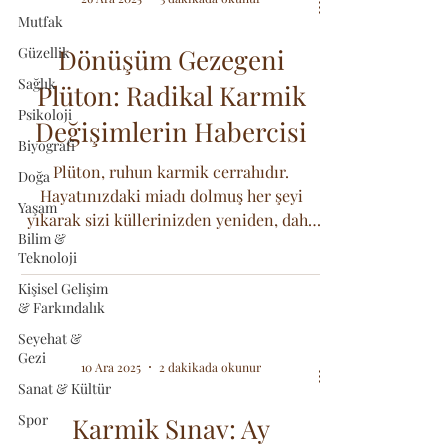
Mutfak
Dönüşüm Gezegeni
Güzellik
Sağlık
Plüton: Radikal Karmik
Psikoloji
Değişimlerin Habercisi
Biyografi
Plüton, ruhun karmik cerrahıdır.
Doğa
Hayatınızdaki miadı dolmuş her şeyi
Yaşam
yıkarak sizi küllerinizden yeniden, daha
Bilim &
güçlü bir şekilde doğmaya zorlayan
Teknoloji
radikal değişimlerin habercisidir.
Kişisel Gelişim
& Farkındalık
Seyehat &
Gezi
10 Ara 2025
2 dakikada okunur
Sanat & Kültür
Spor
Karmik Sınav: Ay