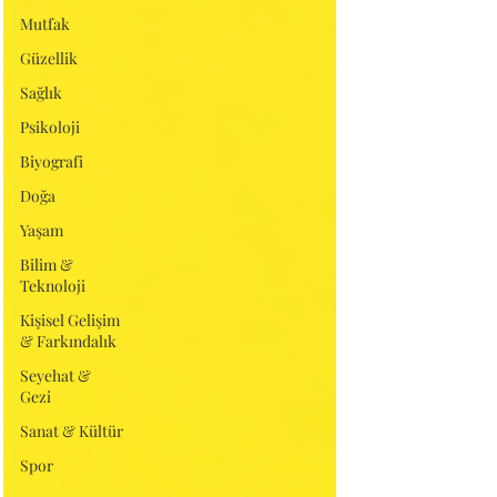
Mutfak
Güzellik
Sağlık
Psikoloji
Biyografi
Doğa
Yaşam
Bilim &
Teknoloji
Kişisel Gelişim
& Farkındalık
Seyehat &
Gezi
Sanat & Kültür
Spor