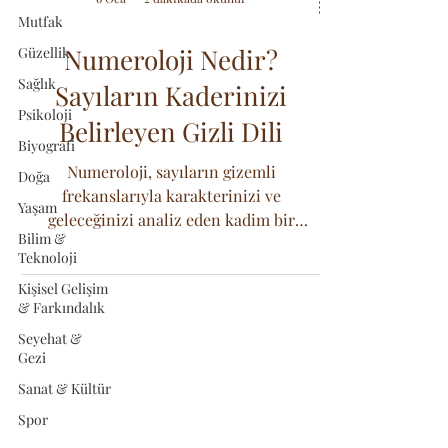
Mutfak
Numeroloji Nedir?
Güzellik
Sağlık
Sayıların Kaderinizi
Psikoloji
Belirleyen Gizli Dili
Biyografi
Numeroloji, sayıların gizemli
Doğa
frekanslarıyla karakterinizi ve
Yaşam
geleceğinizi analiz eden kadim bir
Bilim &
ilimdir. Yaşam yolu sayısı ve isim
Teknoloji
analizinin sırları rehberimizde.
Kişisel Gelişim
& Farkındalık
Seyehat &
Gezi
Sanat & Kültür
Spor