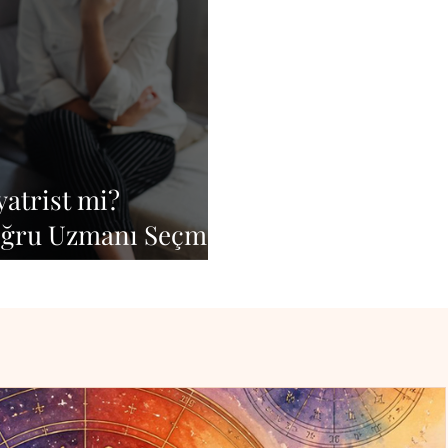
yatrist mi?
oğru Uzmanı Seçme