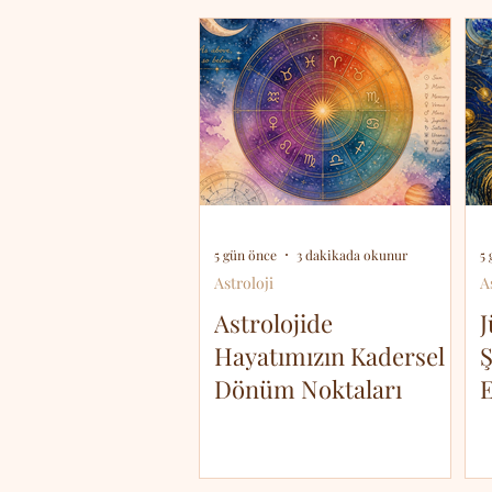
5 gün önce
3 dakikada okunur
5
Astroloji
A
Astrolojide
J
Hayatımızın Kadersel
Ş
Dönüm Noktaları