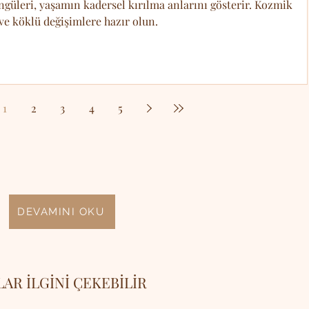
üleri, yaşamın kadersel kırılma anlarını gösterir. Kozmik
ve köklü değişimlere hazır olun.
1
2
3
4
5
DEVAMINI OKU
LAR İLGİNİ ÇEKEBİLİR