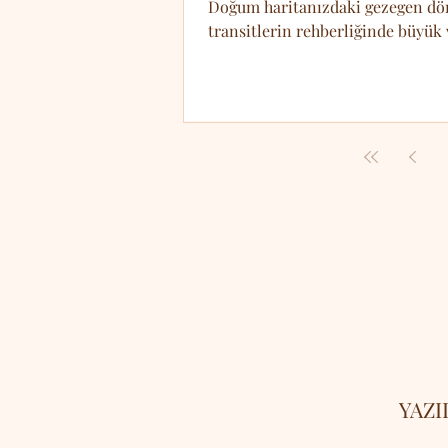
Doğum haritanızdaki gezegen döng
transitlerin rehberliğinde büyük 
YAZI