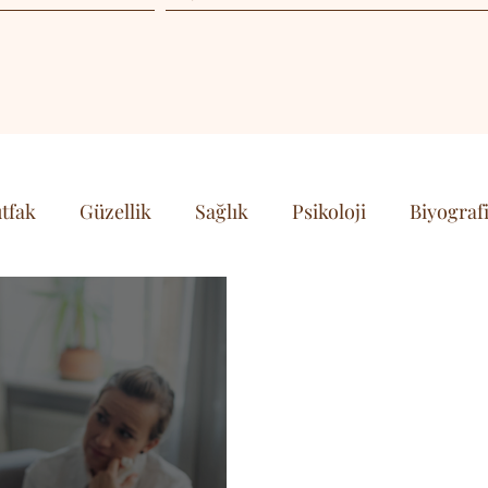
tfak
Güzellik
Sağlık
Psikoloji
Biyograf
& Teknoloji
Kişisel Gelişim & Farkındalık
 Kültür
Spor