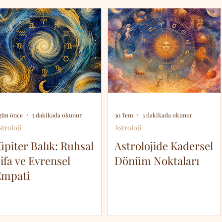
 gün önce
3 dakikada okunur
30 Tem
3 dakikada okunur
stroloji
Astroloji
üpiter Balık: Ruhsal
Astrolojide Kadersel
ifa ve Evrensel
Dönüm Noktaları
Empati