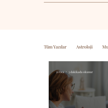
Tüm Yazılar
Astroloji
Mu
Doğa
Yaşam
Bilim 
21 Oca
3 dakikada okunur
Seyehat & Gezi
Sanat &