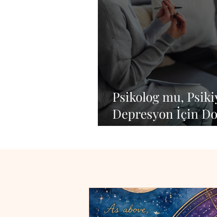
Psikolog mu, Psiki
Depresyon İçin D
Rehberi