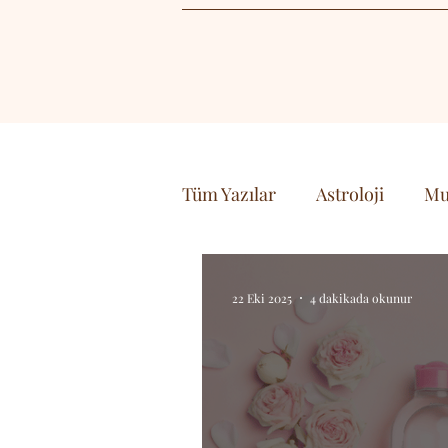
Tüm Yazılar
Astroloji
Mu
Doğa
Yaşam
Bilim 
22 Eki 2025
4 dakikada okunur
Seyehat & Gezi
Sanat &