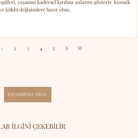
üleri, yaşamın kadersel kırılma anlarını gösterir. Kozmik
ve köklü değişimlere hazır olun.
1
2
3
4
5
DEVAMINI OKU
LAR İLGİNİ ÇEKEBİLİR