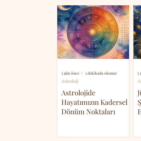
5 gün önce
3 dakikada okunur
5
Astroloji
A
Astrolojide
J
Hayatımızın Kadersel
Ş
Dönüm Noktaları