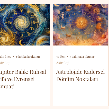
 gün önce
3 dakikada okunur
30 Tem
3 dakikada okunur
stroloji
Astroloji
üpiter Balık: Ruhsal
Astrolojide Kadersel
ifa ve Evrensel
Dönüm Noktaları
Empati