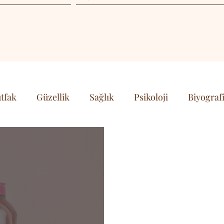
tfak
Güzellik
Sağlık
Psikoloji
Biyograf
& Teknoloji
Kişisel Gelişim & Farkındalık
 Kültür
Spor