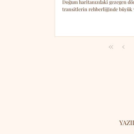
Doğum haritanızdaki gezegen döng
transitlerin rehberliğinde büyük 
YAZI